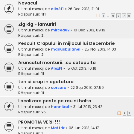
Novacul
Ultimul mesaj de
alin311
«
26 Dec 2013, 21:01
Răspunsuri:
111
1
5
6
7
8
…
Zig Rig - lamuriri
Ultimul mesaj de
mircea62
«
10 Dec 2013, 09:19
Răspunsuri:
2
Pescuit Crapului in mijlocul lui Decembrie
Ultimul mesaj de
mariusbulanel
«
25 Noi 2013, 14:03
Răspunsuri:
2
Aruncatul monturii...cu catapulta
Ultimul mesaj de
AlexFI
«
15 Oct 2013, 10:16
Răspunsuri:
11
ten si crap in agatatura
Ultimul mesaj de
corsaru
«
22 Sep 2013, 07:59
Răspunsuri:
11
Localizare peste pe rau si balta
Ultimul mesaj de
hannibal
«
31 Iul 2013, 23:42
Răspunsuri:
25
1
2
PROMOTIA VERII !!!
Ultimul mesaj de
Mattrix
«
08 Iun 2013, 14:17
Răspunsuri:
1