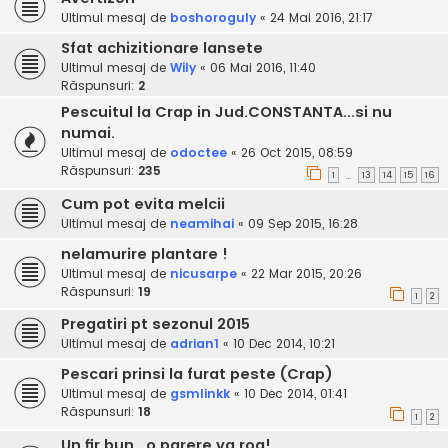
Ultimul mesaj de
boshoroguly
«
24 Mai 2016, 21:17
Sfat achizitionare lansete
Ultimul mesaj de
Wily
«
06 Mai 2016, 11:40
Răspunsuri:
2
Pescuitul la Crap in Jud.CONSTANTA...si nu
numai.
Ultimul mesaj de
odoctee
«
26 Oct 2015, 08:59
Răspunsuri:
235
1
13
14
15
16
…
Cum pot evita melcii
Ultimul mesaj de
neamihai
«
09 Sep 2015, 16:28
nelamurire plantare !
Ultimul mesaj de
nicusarpe
«
22 Mar 2015, 20:26
Răspunsuri:
19
1
2
Pregatiri pt sezonul 2015
Ultimul mesaj de
adrian1
«
10 Dec 2014, 10:21
Pescari prinsi la furat peste (Crap)
Ultimul mesaj de
gsmlinkk
«
10 Dec 2014, 01:41
Răspunsuri:
18
1
2
Un fir bun...o parere va rog!