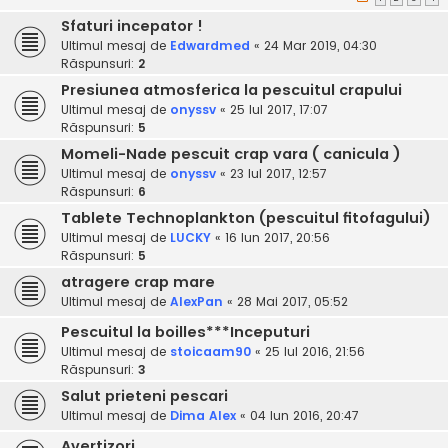
Sfaturi incepator !
Ultimul mesaj de
Edwardmed
«
24 Mar 2019, 04:30
Răspunsuri:
2
Presiunea atmosferica la pescuitul crapului
Ultimul mesaj de
onyssv
«
25 Iul 2017, 17:07
Răspunsuri:
5
Momeli-Nade pescuit crap vara ( canicula )
Ultimul mesaj de
onyssv
«
23 Iul 2017, 12:57
Răspunsuri:
6
Tablete Technoplankton (pescuitul fitofagului)
Ultimul mesaj de
LUCKY
«
16 Iun 2017, 20:56
Răspunsuri:
5
atragere crap mare
Ultimul mesaj de
AlexPan
«
28 Mai 2017, 05:52
Pescuitul la boilles***Inceputuri
Ultimul mesaj de
stoicaam90
«
25 Iul 2016, 21:56
Răspunsuri:
3
Salut prieteni pescari
Ultimul mesaj de
Dima Alex
«
04 Iun 2016, 20:47
Avertizori