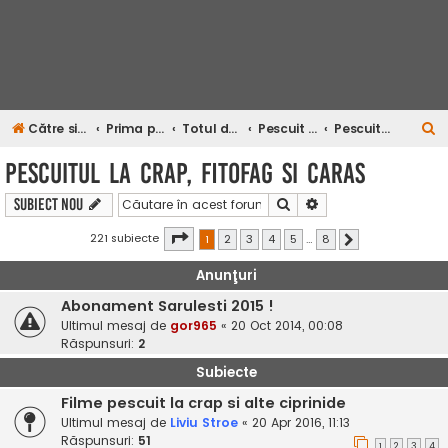
C
Către site-ul Infopescar Tv
Prima pagină
Totul despre pescuit
Pescuit la diverse specii
Pescuitul la crap, fitofag si caras
ă
Pescuitul la crap, fitofag si caras
u
Căutare
Căutare avansată
Subiect nou
t
a
Pagina
1
din
8
221 subiecte
1
2
3
4
5
…
8
Următorul
r
Anunţuri
e
Abonament Sarulesti 2015 !
Ultimul mesaj de
gor965
«
20 Oct 2014, 00:08
Răspunsuri:
2
Subiecte
Filme pescuit la crap si alte ciprinide
Ultimul mesaj de
Liviu Stroe
«
20 Apr 2016, 11:13
Răspunsuri:
51
1
2
3
4