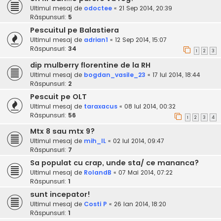
Ultimul mesaj de
odoctee
«
21 Sep 2014, 20:39
Răspunsuri:
5
Pescuitul pe Balastiera
Ultimul mesaj de
adrian1
«
12 Sep 2014, 15:07
Răspunsuri:
34
1
2
3
dip mulberry florentine de la RH
Ultimul mesaj de
bogdan_vasile_23
«
17 Iul 2014, 18:44
Răspunsuri:
2
Pescuit pe OLT
Ultimul mesaj de
taraxacus
«
08 Iul 2014, 00:32
Răspunsuri:
56
1
2
3
4
Mtx 8 sau mtx 9?
Ultimul mesaj de
mih_IL
«
02 Iul 2014, 09:47
Răspunsuri:
7
Sa populat cu crap, unde sta/ ce mananca?
Ultimul mesaj de
RolandB
«
07 Mai 2014, 07:22
Răspunsuri:
1
sunt incepator!
Ultimul mesaj de
Costi P
«
26 Ian 2014, 18:20
Răspunsuri:
1