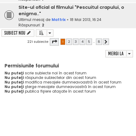
Site-ul oficial al filmului "Pescuitul crapului, o
enigma.."
Ultimul mesaj de
Mattrix
«
18 Mai 2013, 16:24
Răspunsuri:
2
Subiect nou
Pagina
1
din
8
221 subiecte
1
2
3
4
5
…
8
Următorul
Mergi la
Permisiunile forumului
Nu puteţi
scrie subiecte noi în acest forum
Nu puteţi
răspunde subiectelor din acest forum
Nu puteţi
modifica mesajele dumneavoastră în acest forum
Nu puteţi
şterge mesajele dumneavoastră în acest forum
Nu puteţi
publica fişiere ataşate în acest forum