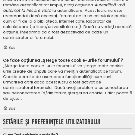
rămâne autentificat tot timpul, bifaţi opţiunea
Autentifică-mă
automat la fiecare vizită
la autentificare. Acest lucru nu este
recomandat dacă accesaţi forumul de la un calculator public,
cum ar fi de la o bibliotecă, internet cafe, laborator de
calculatoare (la liceu/universitate etc.). Dacă nu vedeţi această
opţiune, înseamnă că a fost dezactivată de către un
adminstrator al forumului.
Sus
Ce face opţiunea „Şterge toate cookie-urile forumului”?
„Şterge toate cookie-urile forumului” va şterge toate cookie-
urile create de phpBB care vă menţin autentificat pe forum.
Cookie permite de asemenea funcţionalităţi cum sunt
urmărirea citirii dacă acest lucru a fost activat de
administratorul forumului. Dacă aveţi probleme cu conectarea
sau deconectarea în/din forum, ştergerea cookie-urilor poate fi
de ajutor.
Sus
Setările şi preferinţele utilizatorului