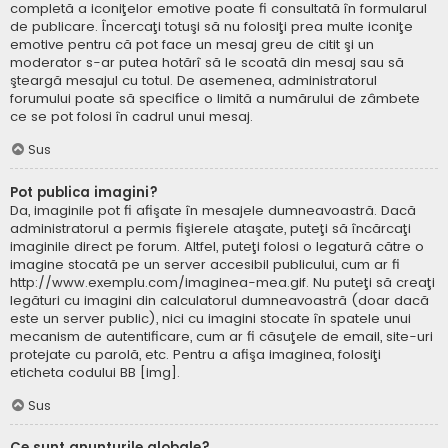
completă a iconiţelor emotive poate fi consultată în formularul
de publicare. Încercaţi totuşi să nu folosiţi prea multe iconiţe
emotive pentru că pot face un mesaj greu de citit şi un
moderator s-ar putea hotărî să le scoată din mesaj sau să
şteargă mesajul cu totul. De asemenea, administratorul
forumului poate să specifice o limită a numărului de zâmbete
ce se pot folosi în cadrul unui mesaj.
Sus
Pot publica imagini?
Da, imaginile pot fi afişate în mesajele dumneavoastră. Dacă
administratorul a permis fişierele ataşate, puteţi să încărcaţi
imaginile direct pe forum. Altfel, puteţi folosi o legatură către o
imagine stocată pe un server accesibil publicului, cum ar fi
http://www.exemplu.com/imaginea-mea.gif. Nu puteţi să creaţi
legături cu imagini din calculatorul dumneavoastră (doar dacă
este un server public), nici cu imagini stocate în spatele unui
mecanism de autentificare, cum ar fi căsuţele de email, site-uri
protejate cu parolă, etc. Pentru a afişa imaginea, folosiţi
eticheta codului BB [img].
Sus
Ce sunt anunţurile globale?