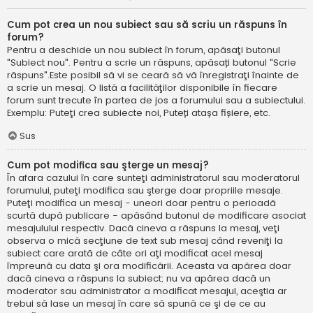
Cum pot crea un nou subiect sau să scriu un răspuns în
forum?
Pentru a deschide un nou subiect în forum, apăsaţi butonul
"Subiect nou". Pentru a scrie un răspuns, apăsați butonul "Scrie
răspuns".Este posibil să vi se ceară să vă înregistraţi înainte de
a scrie un mesaj. O listă a facilităţilor disponibile în fiecare
forum sunt trecute în partea de jos a forumului sau a subiectului.
Exemplu: Puteţi crea subiecte noi, Puteți atașa fișiere, etc.
Sus
Cum pot modifica sau şterge un mesaj?
În afara cazului în care sunteţi administratorul sau moderatorul
forumului, puteţi modifica sau şterge doar propriile mesaje.
Puteţi modifica un mesaj - uneori doar pentru o perioadă
scurtă după publicare - apăsând butonul de modificare asociat
mesajulului respectiv. Dacă cineva a răspuns la mesaj, veţi
observa o mică secţiune de text sub mesaj când reveniţi la
subiect care arată de câte ori aţi modificat acel mesaj
împreună cu data şi ora modificării. Aceasta va apărea doar
dacă cineva a răspuns la subiect; nu va apărea dacă un
moderator sau administrator a modificat mesajul, aceştia ar
trebui să lase un mesaj în care să spună ce şi de ce au