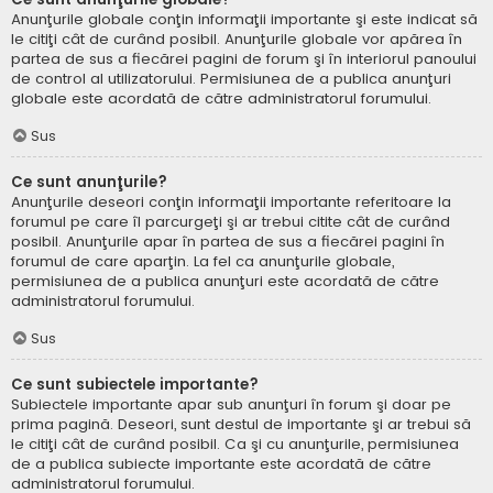
Anunţurile globale conţin informaţii importante şi este indicat să
le citiţi cât de curând posibil. Anunţurile globale vor apărea în
partea de sus a fiecărei pagini de forum şi în interiorul panoului
de control al utilizatorului. Permisiunea de a publica anunţuri
globale este acordată de către administratorul forumului.
Sus
Ce sunt anunţurile?
Anunţurile deseori conţin informaţii importante referitoare la
forumul pe care îl parcurgeţi şi ar trebui citite cât de curând
posibil. Anunţurile apar în partea de sus a fiecărei pagini în
forumul de care aparţin. La fel ca anunţurile globale,
permisiunea de a publica anunţuri este acordată de către
administratorul forumului.
Sus
Ce sunt subiectele importante?
Subiectele importante apar sub anunţuri în forum şi doar pe
prima pagină. Deseori, sunt destul de importante şi ar trebui să
le citiţi cât de curând posibil. Ca şi cu anunţurile, permisiunea
de a publica subiecte importante este acordată de către
administratorul forumului.