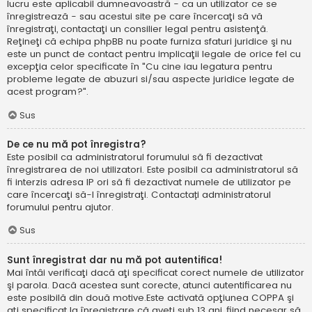
lucru este aplicabil dumneavoastră - ca un utilizator ce se
înregistrează - sau acestui site pe care încercaţi să vă
înregistraţi, contactaţi un consilier legal pentru asistenţă.
Reţineţi că echipa phpBB nu poate furniza sfaturi juridice şi nu
este un punct de contact pentru implicaţii legale de orice fel cu
excepţia celor specificate în "Cu cine iau legatura pentru
probleme legate de abuzuri si/sau aspecte juridice legate de
acest program?".
Sus
De ce nu mă pot înregistra?
Este posibil ca administratorul forumului să fi dezactivat
înregistrarea de noi utilizatori. Este posibil ca administratorul să
fi interzis adresa IP ori să fi dezactivat numele de utilizator pe
care încercaţi să-l înregistraţi. Contactați administratorul
forumului pentru ajutor.
Sus
Sunt înregistrat dar nu mă pot autentifica!
Mai întâi verificaţi dacă aţi specificat corect numele de utilizator
şi parola. Dacă acestea sunt corecte, atunci autentificarea nu
este posibilă din două motive.Este activată opţiunea COPPA şi
aţi specificat la înregistrare că aveţi sub 13 ani, fiind necesar să