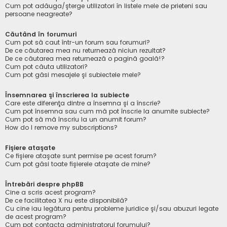
Cum pot adăuga/şterge utilizatori în listele mele de prieteni sau
persoane neagreate?
Căutând în forumuri
Cum pot să caut într-un forum sau forumuri?
De ce căutarea mea nu returnează niciun rezultat?
De ce căutarea mea returnează o pagină goală!?
Cum pot căuta utilizatori?
Cum pot găsi mesajele şi subiectele mele?
Însemnarea şi înscrierea la subiecte
Care este diferenţa dintre a însemna şi a înscrie?
Cum pot însemna sau cum mă pot înscrie la anumite subiecte?
Cum pot să mă înscriu la un anumit forum?
How do I remove my subscriptions?
Fişiere ataşate
Ce fişiere ataşate sunt permise pe acest forum?
Cum pot găsi toate fişierele ataşate de mine?
Întrebări despre phpBB
Cine a scris acest program?
De ce facilitatea X nu este disponibilă?
Cu cine iau legătura pentru probleme juridice şi/sau abuzuri legate
de acest program?
Cum pot contacta administratorul forumului?