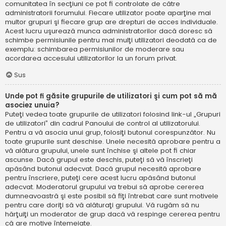
comunitatea în secţiuni ce pot fi controlate de către
administratorii forumului. Fiecare utilizator poate aparţine mai
multor grupuri şi fiecare grup are drepturi de acces individuale.
Acest lucru uşurează munca administratorilor dacă doresc să
schimbe permisiunile pentru mai mulţi utilizatori deodată ca de
exemplu: schimbarea permisiunilor de moderare sau
acordarea accesului utilizatorilor la un forum privat.
Sus
Unde pot fi găsite grupurile de utilizatori şi cum pot să mă
asociez unuia?
Puteţi vedea toate grupurile de utilizatori folosind link-ul „Grupuri
de utilizatori” din cadrul Panoului de control al utilizatorului.
Pentru a vă asocia unui grup, folosiţi butonul corespunzător. Nu
toate grupurile sunt deschise. Unele necesită aprobare pentru a
vă alătura grupului, unele sunt închise şi altele pot fi chiar
ascunse. Dacă grupul este deschis, puteţi să vă înscrieţi
apăsând butonul adecvat. Dacă grupul necesită aprobare
pentru înscriere, puteţi cere acest lucru apăsând butonul
adecvat. Moderatorul grupului va trebui să aprobe cererea
dumneavoastră şi este posibil să fiţi întrebat care sunt motivele
pentru care doriţi să vă alăturaţi grupului. Vă rugăm să nu
hărţuiţi un moderator de grup dacă vă respinge cererea pentru
că are motive întemeiate.