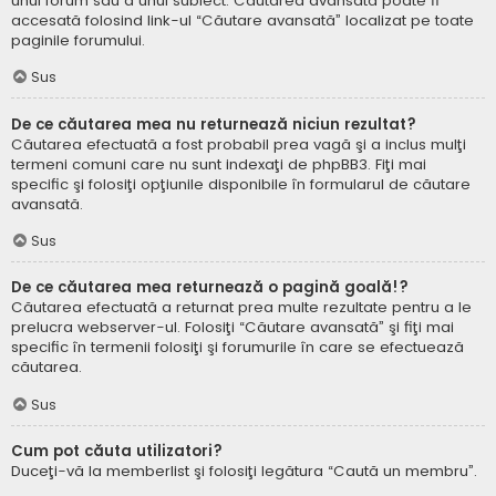
unui forum sau a unui subiect. Căutarea avansată poate fi
accesată folosind link-ul “Căutare avansată” localizat pe toate
paginile forumului.
Sus
De ce căutarea mea nu returnează niciun rezultat?
Căutarea efectuată a fost probabil prea vagă şi a inclus mulţi
termeni comuni care nu sunt indexaţi de phpBB3. Fiţi mai
specific şi folosiţi opţiunile disponibile în formularul de căutare
avansată.
Sus
De ce căutarea mea returnează o pagină goală!?
Căutarea efectuată a returnat prea multe rezultate pentru a le
prelucra webserver-ul. Folosiţi “Căutare avansată” şi fiţi mai
specific în termenii folosiţi şi forumurile în care se efectuează
căutarea.
Sus
Cum pot căuta utilizatori?
Duceţi-vă la memberlist şi folosiţi legătura “Caută un membru”.