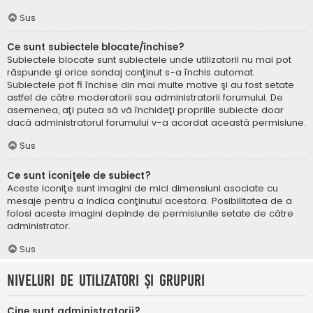
Sus
Ce sunt subiectele blocate/închise?
Subiectele blocate sunt subiectele unde utilizatorii nu mai pot
răspunde şi orice sondaj conţinut s-a închis automat.
Subiectele pot fi închise din mai multe motive şi au fost setate
astfel de către moderatorii sau administratorii forumului. De
asemenea, aţi putea să vă închideţi propriile subiecte doar
dacă administratorul forumului v-a acordat această permisiune.
Sus
Ce sunt iconiţele de subiect?
Aceste iconiţe sunt imagini de mici dimensiuni asociate cu
mesaje pentru a indica conţinutul acestora. Posibilitatea de a
folosi aceste imagini depinde de permisiunile setate de către
administrator.
Sus
Niveluri de utilizatori şi grupuri
Cine sunt administratorii?