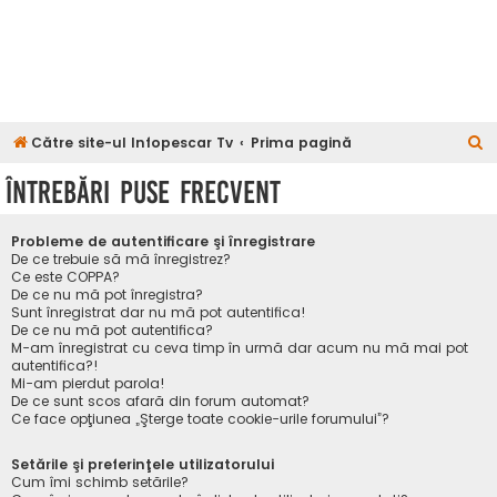
C
Către site-ul Infopescar Tv
Prima pagină
ă
Întrebări puse frecvent
u
t
Probleme de autentificare şi înregistrare
a
De ce trebuie să mă înregistrez?
Ce este COPPA?
r
De ce nu mă pot înregistra?
Sunt înregistrat dar nu mă pot autentifica!
e
De ce nu mă pot autentifica?
M-am înregistrat cu ceva timp în urmă dar acum nu mă mai pot
autentifica?!
Mi-am pierdut parola!
De ce sunt scos afară din forum automat?
Ce face opţiunea „Şterge toate cookie-urile forumului”?
Setările şi preferinţele utilizatorului
Cum îmi schimb setările?