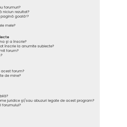
au forumuri?
 niciun rezultat?
 pagină goală!?
ele mele?
iecte
na şi a înscrie?
înscrie la anumite subiecte?
mit forum?
s?
e acest forum?
ate de mine?
bilă?
eme juridice şi/sau abuzuri legate de acest program?
l forumului?