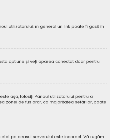
 utilizatorului; în general un link poate fi găsit în
eastă opțiune și veți apărea conectat doar pentru
e aşa, folosiţi Panoul utilizatorului pentru a
ea zonei de fus orar, ca majoritatea setărilor, poate
l setat pe ceasul serverului este incorect. Vă rugăm