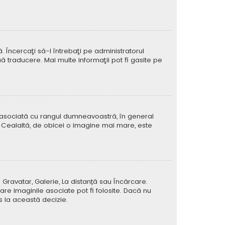
Încercaţi să-l întrebaţi pe administratorul
ă traducere. Mai multe informaţii pot fi gasite pe
e asociată cu rangul dumneavoastră, în general
 Cealaltă, de obicei o imagine mai mare, este
 Gravatar, Galerie, La distanță sau Încărcare.
re imaginile asociate pot fi folosite. Dacă nu
us la această decizie.