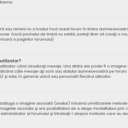
oblema.
ră sau nimeni nu a tradus încă acest forum în limba dumneavoastră. 
oie. Dacă pachetul de limbă nu există, sunteţi liber să creaţi o nou
ferioară a paginilor forumului)
tilizator?
ilizator când vizualizaţi mesaje. Una dintre ele poate fi o imagin
ndicând câte mesaje aţi scris sau statutul dumneavoastră pe forum.
i este, în general, unică sau personală fiecărui utilizator.
uteți adăuga o imagine asociată (avatar) folosind următoarele metode:
aginile asociate şi are posibilitatea de a alege modalitatea prin ca
n administrator al forumului şi întrebaţi-l despre motivele care au d