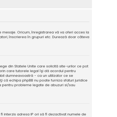
e mesaje. Oricum, înregistrarea vă va oferi acces la
izatori, înscrierea în grupuri etc. Durează doar câteva
ege din Statele Unite care solicită site-urilor ce pot
prin care tutorele legal îşi dă acordul pentru
abil dumneavoastră - ca un utilizator ce se
eţi că echipa phpBB nu poate furniza sfaturi juridice
ura pentru probleme legate de abuzuri si/sau
ă fi interzis adresa IP ori să fi dezactivat numele de