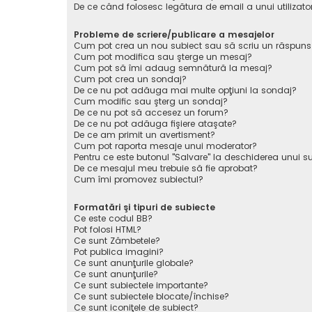
De ce când folosesc legătura de email a unui utilizato
Probleme de scriere/publicare a mesajelor
Cum pot crea un nou subiect sau să scriu un răspuns
Cum pot modifica sau şterge un mesaj?
Cum pot să îmi adaug semnătură la mesaj?
Cum pot crea un sondaj?
De ce nu pot adăuga mai multe opţiuni la sondaj?
Cum modific sau şterg un sondaj?
De ce nu pot să accesez un forum?
De ce nu pot adăuga fişiere ataşate?
De ce am primit un avertisment?
Cum pot raporta mesaje unui moderator?
Pentru ce este butonul "Salvare" la deschiderea unui s
De ce mesajul meu trebuie să fie aprobat?
Cum îmi promovez subiectul?
Formatări şi tipuri de subiecte
Ce este codul BB?
Pot folosi HTML?
Ce sunt Zâmbetele?
Pot publica imagini?
Ce sunt anunţurile globale?
Ce sunt anunţurile?
Ce sunt subiectele importante?
Ce sunt subiectele blocate/închise?
Ce sunt iconiţele de subiect?