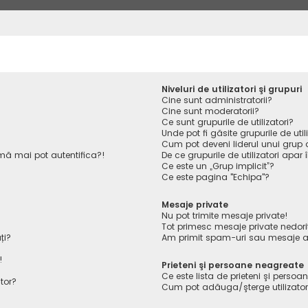
Niveluri de utilizatori şi grupuri
Cine sunt administratorii?
Cine sunt moderatorii?
Ce sunt grupurile de utilizatori?
Unde pot fi găsite grupurile de ut
Cum pot deveni liderul unui grup de
ă mai pot autentifica?!
De ce grupurile de utilizatori apar î
Ce este un „Grup implicit”?
Ce este pagina "Echipa"?
Mesaje private
Nu pot trimite mesaje private!
Tot primesc mesaje private nedori
ți?
Am primit spam-uri sau mesaje ab
!
Prieteni şi persoane neagreate
Ce este lista de prieteni şi perso
tor?
Cum pot adăuga/şterge utilizatori