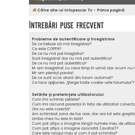
Către site-ul Infopescar Tv
Prima pagină
Întrebări puse frecvent
Probleme de autentificare şi înregistrare
De ce trebuie să mă înregistrez?
Ce este COPPA?
De ce nu mă pot înregistra?
Sunt înregistrat dar nu mă pot autentifica!
De ce nu mă pot autentifica?
M-am înregistrat cu ceva timp în urmă dar acum nu m
Mi-am pierdut parola!
De ce sunt scos afară din forum automat?
Ce face opţiunea „Şterge toate cookie-urile forumului”?
Setările şi preferinţele utilizatorului
Cum îmi schimb setările?
Cum îmi ascund prezența în lista de utilizatori conecta
Ora nu este corectă!
Am schimbat zona de fus orar, dar ora tot este greşită
Limba mea nu este în listă!
Cum pot afişa o imagine lângă numele meu de utiliza
Cum pot afișa o imagine asociată (avatar)?
Care este rangul meu şi cum il pot schimba?