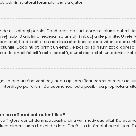
tați administratorul forumului pentru ajutor.
e de utilizator şi parola. Dacă acestea sunt corecte, atunci autentif
ţi sub 13 ani, fiind necesar să urmaţi instrucţiunile primite. Unele foru
rsonal, fie de către un administrator înainte de a vă putea autentifi
trucțiunile. Dacă nu ați primit un email, e posibil să fi furnizat o adr
esa de email folosită este corectă, atunci contactaţi un administrato
. În primul rând verificaţi dacă aţi specificat corect numele de util
eţi interdicţie pe forum. De asemenea, este posibil ca proprietarul s
um nu mă mai pot autentifica?!
u să fi şters contul dumneavoastră dintr-un motiv sau altul. De asemen
duce dimensiunea bazei de date. Dacă s-a întâmplat acest lucru, încer