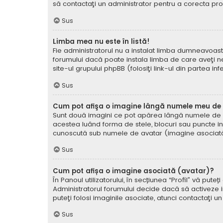
să contactaţi un administrator pentru a corecta pr
Sus
Limba mea nu este în listă!
Fie administratorul nu a instalat limba dumneavoast
forumului dacă poate instala limba de care aveţi nev
site-ul grupului phpBB (folosiţi link-ul din partea in
Sus
Cum pot afişa o imagine lângă numele meu de u
Sunt două imagini ce pot apărea lângă numele de ut
acestea luând forma de stele, blocuri sau puncte i
cunoscută sub numele de avatar (imagine asociată) ş
Sus
Cum pot afișa o imagine asociată (avatar)?
În Panoul utilizatorului, în secțiunea “Profil” vă p
Administratorul forumului decide dacă să activeze im
puteţi folosi imaginile asociate, atunci contactaţi u
Sus