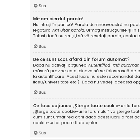
Sus
Mi-am pierdut parola!
Nu intraţi în panică! Parola dumneavoastră nu poate f
legătura
Am uitat parola
. Urmaţi instrucţiunile şi în 
Totuși dacă nu reușiți să vă resetați parola, contacta
Sus
De ce sunt scos afară din forum automat?
Dacă nu activaţi opţiunea
Autentifică-mă automat la
măsură previne ca altcineva să se folosească de co
la autentificare. Acest lucru nu este recomandat dac
liceu/universitate etc.). Dacă nu vedeţi această op
Sus
Ce face opţiunea „Şterge toate cookie-urile for
„Şterge toate cookie-urile forumului” va şterge to
cum sunt urmărirea citirii dacă acest lucru a fost
cookie-urilor poate fi de ajutor.
Sus