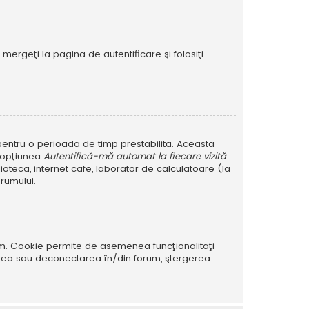
mergeţi la pagina de autentificare şi folosiţi
r pentru o perioadă de timp prestabilită. Această
i opţiunea
Autentifică-mă automat la fiecare vizită
iotecă, internet cafe, laborator de calculatoare (la
rumului.
rum. Cookie permite de asemenea funcţionalităţi
tarea sau deconectarea în/din forum, ştergerea