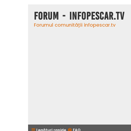
Forum - InfoPescar.Tv
Forumul comunității infopescar.tv
Legături rapide
FAQ