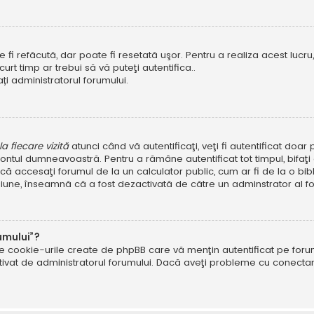
i refăcută, dar poate fi resetată uşor. Pentru a realiza acest lucru, 
scurt timp ar trebui să vă puteţi autentifica..
ți administratorul forumului.
 fiecare vizită
atunci când vă autentificaţi, veţi fi autentificat doa
ntul dumneavoastră. Pentru a rămâne autentificat tot timpul, bifaţ
ă accesaţi forumul de la un calculator public, cum ar fi de la o bibl
ţiune, înseamnă că a fost dezactivată de către un adminstrator al fo
umului”?
ate cookie-urile create de phpBB care vă menţin autentificat pe fo
 activat de administratorul forumului. Dacă aveţi probleme cu conec