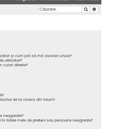
Căutare
Căutare avansată
ilizatori şi cum pot să mă asociez unuia?
 utilizatori?
n culori diferite?
te!
uzive de la cineva din forum!
ane neagreate?
 în listele mele de prieteni sau persoane neagreate?