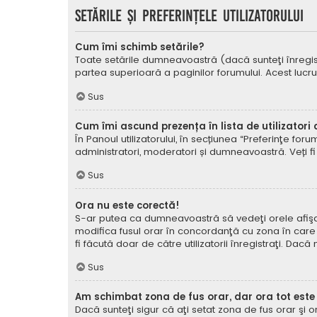
Setările şi preferinţele utilizatorului
Cum îmi schimb setările?
Toate setările dumneavoastră (dacă sunteţi înregistra
partea superioară a paginilor forumului. Acest lucru
Sus
Cum îmi ascund prezența în lista de utilizatori
În Panoul utilizatorului, în secțiunea “Preferinţe for
administratori, moderatori și dumneavoastră. Veți fi 
Sus
Ora nu este corectă!
S-ar putea ca dumneavoastră să vedeţi orele afişate 
modifica fusul orar în concordanţă cu zona în care vă
fi făcută doar de către utilizatorii înregistraţi. Dac
Sus
Am schimbat zona de fus orar, dar ora tot este
Dacă sunteţi sigur că aţi setat zona de fus orar şi 