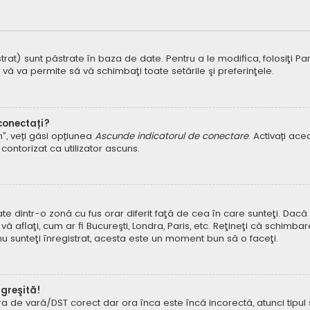
t) sunt păstrate în baza de date. Pentru a le modifica, folosiţi Panoul
 vă va permite să vă schimbaţi toate setările şi preferinţele.
 conectați?
um”, veți găsi opțiunea
Ascunde indicatorul de conectare
. Activați ac
contorizat ca utilizator ascuns.
dintr-o zonă cu fus orar diferit faţă de cea în care sunteţi. Dacă est
 aflaţi, cum ar fi Bucureşti, Londra, Paris, etc. Reţineţi că schimbar
ă nu sunteţi înregistrat, acesta este un moment bun să o faceţi.
 greşită!
ora de vară/DST corect dar ora înca este încă incorectă, atunci tipu