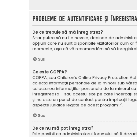
Probleme de autentificare şi înregistr
De ce trebuie să mă înregistrez?
S-ar putea să nu fie nevoie, depinde de administrat
opţiuni care nu sunt disponibile vizitatorilor cum ar 
momente, aşa că vă recomandăm să vă înregistraţ
Sus
Ce este COPPA?
COPPA, sau Children’s Online Privacy Protection Act o
colecta informaţii personale de la minorii sub vârsta
colectarea informaţiilor personale de la minorul cu 
înregistrează - sau acestui site pe care încercaţi să
şi nu este un punct de contact pentru implicaţii leg
aspecte juridice legate de acest program?".
Sus
De ce nu mă pot înregistra?
Este posibil ca administratorul forumului să fi dezact