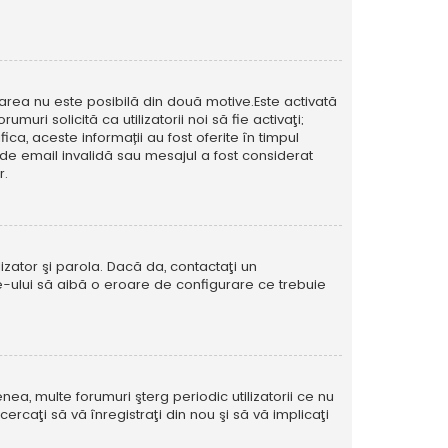
icarea nu este posibilă din două motive.Este activată
muri solicită ca utilizatorii noi să fie activaţi;
ca, aceste informații au fost oferite în timpul
esă de email invalidă sau mesajul a fost considerat
r.
izator şi parola. Dacă da, contactaţi un
ite-ului să aibă o eroare de configurare ce trebuie
ea, multe forumuri şterg periodic utilizatorii ce nu
caţi să vă înregistraţi din nou şi să vă implicaţi