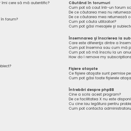
r îmi cere să mă autentific?
Căutând în forumuri
Cum pot să caut într-un forum s
De ce căutarea mea nu returnează
De ce căutarea mea returnează o
 în forum?
Cum pot căuta utilizatori?
Cum pot găsi mesajele şi subiect
Însemnarea şi înscrierea la sub
Care este diferenţa dintre a însem
Cum pot însemna sau cum mă pot 
Cum pot să mă înscriu la un anu
How do I remove my subscription
ubiect?
Fişiere ataşate
Ce fişiere ataşate sunt permise p
Cum pot găsi toate fişierele ataş
Întrebări despre phpBB
Cine a scris acest program?
De ce facilitatea X nu este disponi
Cu cine iau legătura pentru probl
Cum pot contacta administratoru