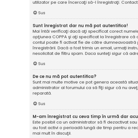
utilizator pe care încercaţi să-l înregistraţi. Contac
Sus
Sunt înregistrat dar nu mă pot autentifica!
Mai întâi verificaţi dacă aţi specificat corect numel
opţiunea COPPA şi aţi specificat la înregistrare că ave
contul poate fi activat fie de către dumneavoastră pe
înregistrării. Dacă a fost trimis un email, urmați ins
nesolicitat de filtru spam. Daca sunteţi sigur că adr
Sus
De ce nu mă pot autentifica?
Sunt mai multe motive ce pot genera această situație
administrator al forumului ca să fiţi sigur că nu av
reparată.
Sus
M-am înregistrat cu ceva timp în urmă dar ac
Este posibil ca un administrator să fi dezactivat sa
au fost activi o perioadă lungă de timp pentru a re
mai mult în discuţii.