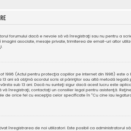
are
orul forumului dacă e nevoie să vă înregistraţi sau nu pentru a scri
fi imagini asociate, mesaje private, trimiterea de email-uri altor util
i.
f 1998 (Actul pentru protecţia copiilor pe internet din 1998) este o l
 13 ani să obţină acordul scris al părinţilor sau altă metodă legală 
vârsta sub 13 ani. Dacă nu sunteţi sigur dacă acest lucru este aplic
 vă înregistraţi, contactaţi un consilier legal pentru asistenţă. Reţin
ale de orice fel cu excepţia celor specificate în "Cu cine iau legat
ivat înregistrarea de noi utilizatori. Este posibil ca administratorul s