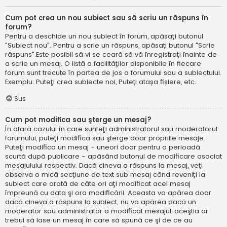
Cum pot crea un nou subiect sau să scriu un răspuns în
forum?
Pentru a deschide un nou subiect în forum, apăsaţi butonul
"Subiect nou". Pentru a scrie un răspuns, apăsați butonul "Scrie
răspuns".Este posibil să vi se ceară să vă înregistraţi înainte de
a scrie un mesaj. O listă a facilităţilor disponibile în fiecare
forum sunt trecute în partea de jos a forumului sau a subiectului.
Exemplu: Puteţi crea subiecte noi, Puteți atașa fișiere, etc.
Sus
Cum pot modifica sau şterge un mesaj?
În afara cazului în care sunteţi administratorul sau moderatorul
forumului, puteţi modifica sau şterge doar propriile mesaje.
Puteţi modifica un mesaj - uneori doar pentru o perioadă
scurtă după publicare - apăsând butonul de modificare asociat
mesajulului respectiv. Dacă cineva a răspuns la mesaj, veţi
observa o mică secţiune de text sub mesaj când reveniţi la
subiect care arată de câte ori aţi modificat acel mesaj
împreună cu data şi ora modificării. Aceasta va apărea doar
dacă cineva a răspuns la subiect; nu va apărea dacă un
moderator sau administrator a modificat mesajul, aceştia ar
trebui să lase un mesaj în care să spună ce şi de ce au