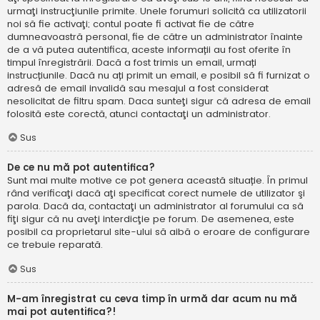
urmaţi instrucţiunile primite. Unele forumuri solicită ca utilizatorii
noi să fie activaţi; contul poate fi activat fie de către
dumneavoastră personal, fie de către un administrator înainte
de a vă putea autentifica, aceste informații au fost oferite în
timpul înregistrării. Dacă a fost trimis un email, urmați
instrucțiunile. Dacă nu ați primit un email, e posibil să fi furnizat o
adresă de email invalidă sau mesajul a fost considerat
nesolicitat de filtru spam. Daca sunteţi sigur că adresa de email
folosită este corectă, atunci contactaţi un administrator.
Sus
De ce nu mă pot autentifica?
Sunt mai multe motive ce pot genera această situație. În primul
rând verificaţi dacă aţi specificat corect numele de utilizator şi
parola. Dacă da, contactaţi un administrator al forumului ca să
fiţi sigur că nu aveţi interdicţie pe forum. De asemenea, este
posibil ca proprietarul site-ului să aibă o eroare de configurare
ce trebuie reparată.
Sus
M-am înregistrat cu ceva timp în urmă dar acum nu mă
mai pot autentifica?!