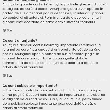
Anunţurile globale conţin informaţii importante şi este indicat să
le citiţi cât de curând posibil. Anunţurile globale vor apărea în
partea de sus a fiecărei pagini de forum şi în interiorul panoului
de control al utilizatorului. Permisiunea de a publica anunţuri
globale este acordată de către administratorul forumului.
Sus
Ce sunt anunţurile?
Anunţurile deseori conţin informaţii importante referitoare la
forumul pe care îl parcurgeţi şi ar trebui citite cât de curând
posibil. Anunţurile apar în partea de sus a fiecărei pagini în
forumul de care aparţin. La fel ca anunţurile globale,
permisiunea de a publica anunţuri este acordată de către
administratorul forumului.
Sus
Ce sunt subiectele importante?
Subiectele importante apar sub anunţuri în forum şi doar pe
prima pagină. Deseori, sunt destul de importante şi ar trebui să
le citiţi cât de curând posibil. Ca şi cu anunţurile, permisiunea
de a publica subiecte importante este acordată de către
administratorul forumului.