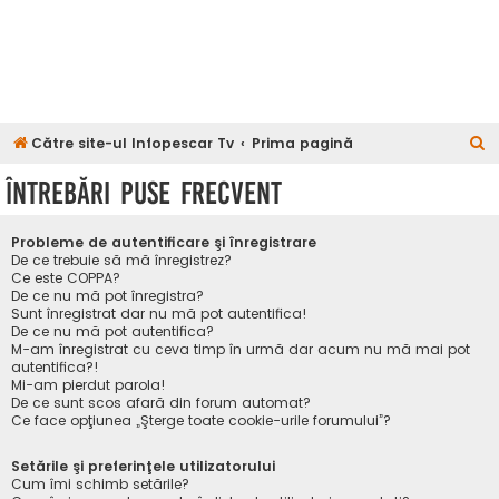
C
Către site-ul Infopescar Tv
Prima pagină
ă
Întrebări puse frecvent
u
t
Probleme de autentificare şi înregistrare
a
De ce trebuie să mă înregistrez?
Ce este COPPA?
r
De ce nu mă pot înregistra?
Sunt înregistrat dar nu mă pot autentifica!
e
De ce nu mă pot autentifica?
M-am înregistrat cu ceva timp în urmă dar acum nu mă mai pot
autentifica?!
Mi-am pierdut parola!
De ce sunt scos afară din forum automat?
Ce face opţiunea „Şterge toate cookie-urile forumului”?
Setările şi preferinţele utilizatorului
Cum îmi schimb setările?