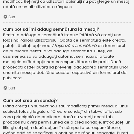
modificat. Reţineţi că utilizatorii obișnuiți nu pot şterge un mesaj
odată ce un alt utilizator a răspuns.
Sus
Cum pot să îmi adaug semnătură la mesaj?
Pentru a adăuga o semnătură trebuie întâi să vă creaţi una
folosind Panoul utilizatorului. Odată ce semnătura este creată,
puteţi să bifaţi opţiunea
Ataşează o semnătură
din formularul
de publicare pentru a vă adăuga semnătura. Puteţi, de
asemenea, să vă adăugaţi automat semnătura la toate
mesajele bifând opţiunea corespunzătoare din profil. Dacă
procedaţi astfel, puteţi să preveniţi adăugarea semnăturii unor
anumite mesaje debifând caseta respectivă din formularul de
publicare.
Sus
Cum pot crea un sondaj?
Când creaţi un subiect nou sau modificaţi primul mesaj al unui
subiect, folosiți legătura “Creare sondaj” din tab-ul aflat sub
zona principală de publicare; dacă nu vedeţi acest tab,
probabil nu aveţi permisiunea de a crea sondaje. Introduceţi un
titlu şi cel puţin două opţiuni în câmpurile corespunzătoare,
având grijă să specificaţi o opţiune pe rânduri separate. Puteţi