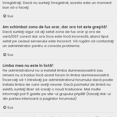
înregistraţi. Dacă nu sunteţi înregistrat, acesta este un moment
bun să o faceţi.
Sus
Am schimbat zona de fus orar, dar ora tot este greşită!
Dacă sunteţi sigur că aţi setat zona de fus orar şi ora de
vară/DST corect dar ora înca este încă incorectă, atunci tipul
setat pe ceasul serverului este incorect. Vă rugăm să contactaţi
un administrator pentru a corecta problema.
Sus
Limba mea nu este în listă!
Fie administratorul nu a instalat limba dumneavoastră sau
nimeni nu a tradus încă acest forum în limba dumneavoastră.
Încercaţi să-l întrebaţi pe administratorul forumului dacă poate
instala limba de care aveţi nevoie. Dacă pachetul de limbă nu
există, sunteţi liber să creaţi o nouă traducere. Mai multe
informaţii pot fi gasite pe site-ul grupului phpBB (folosiţi link-ul
din partea inferioară a paginilor forumului)
Sus