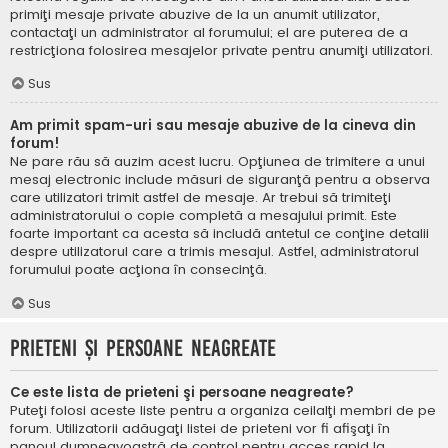
primiţi mesaje private abuzive de la un anumit utilizator,
contactaţi un administrator al forumului; el are puterea de a
restricţiona folosirea mesajelor private pentru anumiţi utilizatori.
Sus
Am primit spam-uri sau mesaje abuzive de la cineva din
forum!
Ne pare rău să auzim acest lucru. Opţiunea de trimitere a unui
mesaj electronic include măsuri de siguranţă pentru a observa
care utilizatori trimit astfel de mesaje. Ar trebui să trimiteţi
administratorului o copie completă a mesajului primit. Este
foarte important ca acesta să includă antetul ce conţine detalii
despre utilizatorul care a trimis mesajul. Astfel, administratorul
forumului poate acţiona în consecinţă.
Sus
Prieteni şi persoane neagreate
Ce este lista de prieteni şi persoane neagreate?
Puteţi folosi aceste liste pentru a organiza ceilalţi membri de pe
forum. Utilizatorii adăugaţi listei de prieteni vor fi afişaţi în
panoul dumneavoastră de control pentru acces rapid la