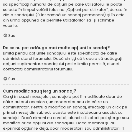
să specificaţi numărul de opţiuni pe care utilizatorul le poate
selecta în timpul votării folosind „Opţiuni per utilizator”, durata în
zile a sondajului (0 înseamnă un sondaj permanent) şi în cele
din urmă opţiunea ce permite utilizatorilor să-şi schimbe
voturile.
Sus
De ce nu pot adăuga mai multe opţiuni la sondaj?
Limita pentru opţiunile sondajului este specificată de către
administratorul forumului. Dacă simțiţi că trebuie să adăugaţi
opţiuni suplimentare sondajului peste limita permisă, atunci
contactaţi administratorul forumului.
Sus
Cum modific sau şterg un sondaj?
Ca şi în cazul mesajelor, sondajele pot fi modificate doar de
către autorul acestora, un moderator sau de către un
administrator. Pentru a modifica un sondaj, efectuaţi un click pe
primul mesaj din subiect; acesta este întotdeauna asociat cu
sondajul. Dacă nimeni nu a votat, atunci utilizatorii pot şterge sau
modifica orice opţiuni ale sondajului. Dacă membrii şi-au
exprimat opţiunile deja, doar moderatorii sau administratorii îl