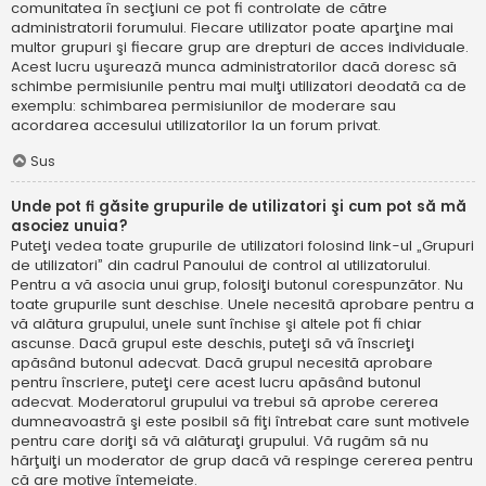
comunitatea în secţiuni ce pot fi controlate de către
administratorii forumului. Fiecare utilizator poate aparţine mai
multor grupuri şi fiecare grup are drepturi de acces individuale.
Acest lucru uşurează munca administratorilor dacă doresc să
schimbe permisiunile pentru mai mulţi utilizatori deodată ca de
exemplu: schimbarea permisiunilor de moderare sau
acordarea accesului utilizatorilor la un forum privat.
Sus
Unde pot fi găsite grupurile de utilizatori şi cum pot să mă
asociez unuia?
Puteţi vedea toate grupurile de utilizatori folosind link-ul „Grupuri
de utilizatori” din cadrul Panoului de control al utilizatorului.
Pentru a vă asocia unui grup, folosiţi butonul corespunzător. Nu
toate grupurile sunt deschise. Unele necesită aprobare pentru a
vă alătura grupului, unele sunt închise şi altele pot fi chiar
ascunse. Dacă grupul este deschis, puteţi să vă înscrieţi
apăsând butonul adecvat. Dacă grupul necesită aprobare
pentru înscriere, puteţi cere acest lucru apăsând butonul
adecvat. Moderatorul grupului va trebui să aprobe cererea
dumneavoastră şi este posibil să fiţi întrebat care sunt motivele
pentru care doriţi să vă alăturaţi grupului. Vă rugăm să nu
hărţuiţi un moderator de grup dacă vă respinge cererea pentru
că are motive întemeiate.