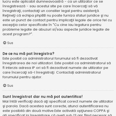
lucru este aplicabil dumneavoastră - ca un utilizator ce se
înregistrează - sau acestui site pe care încercaţi să vă
înregistraţi, contactaţi un consilier legal pentru asistenţă.
Reţineţi că echipa phpBB nu poate furniza sfaturi juridice şi nu
este un punct de contact pentru implicaţii legale de orice fel cu
excepţia celor specificate în "Cu cine iau legatura pentru
probleme legate de abuzuri si/sau aspecte juridice legate de
acest program?".
Sus
De ce nu mă pot înregistra?
Este posibil ca administratorul forumului să fi dezactivat
înregistrarea de noi utilizatori. Este posibil ca administratorul să
fi interzis adresa IP ori să fi dezactivat numele de utilizator pe
care încercaţi să-l înregistraţi. Contactați administratorul
forumului pentru ajutor.
Sus
Sunt înregistrat dar nu mă pot autentifica!
Mai întâi verificaţi dacă aţi specificat corect numele de utilizator
şi parola. Dacă acestea sunt corecte, atunci autentificarea nu
este posibilă din două motive.Este activată opţiunea COPPA şi
aţi specificat la înregistrare că aveţi sub 13 ani, fiind necesar să