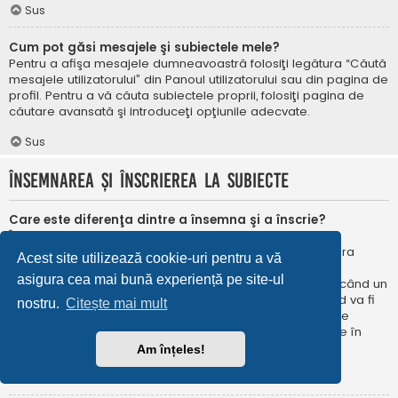
Sus
Cum pot găsi mesajele şi subiectele mele?
Pentru a afişa mesajele dumneavoastră folosiţi legătura “Căută
mesajele utilizatorului” din Panoul utilizatorului sau din pagina de
profil. Pentru a vă căuta subiectele proprii, folosiţi pagina de
căutare avansată şi introduceţi opţiunile adecvate.
Sus
Însemnarea şi înscrierea la subiecte
Care este diferenţa dintre a însemna şi a înscrie?
În phpBB 3.0 însemnarea era foarte asemănătoare cu
însemnarea în browser-ul web. Nu eraţi notificat când era
Acest site utilizează cookie-uri pentru a vă
publicat un răspuns. În phpBB 3.1, însemnarea este
asigura cea mai bună experiență pe site-ul
asemănătoarea înscrierii la un subiect. Puteți fi notificat când un
subiect este actualizat. Înscriindu-vă, veţi fi notificat când va fi
nostru.
Citește mai mult
publicat un răspuns în subiectul sau în forum. Opțiunile de
notificare pentru însemnare și înscriere pot fi configurate în
Panoul utilizatorului, sub “Preferințe forum”.
Am înțeles!
Sus