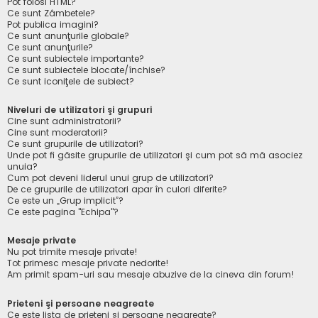
Pot folosi HTML?
Ce sunt Zâmbetele?
Pot publica imagini?
Ce sunt anunţurile globale?
Ce sunt anunţurile?
Ce sunt subiectele importante?
Ce sunt subiectele blocate/închise?
Ce sunt iconiţele de subiect?
Niveluri de utilizatori şi grupuri
Cine sunt administratorii?
Cine sunt moderatorii?
Ce sunt grupurile de utilizatori?
Unde pot fi găsite grupurile de utilizatori şi cum pot să mă asociez
unuia?
Cum pot deveni liderul unui grup de utilizatori?
De ce grupurile de utilizatori apar în culori diferite?
Ce este un „Grup implicit”?
Ce este pagina "Echipa"?
Mesaje private
Nu pot trimite mesaje private!
Tot primesc mesaje private nedorite!
Am primit spam-uri sau mesaje abuzive de la cineva din forum!
Prieteni şi persoane neagreate
Ce este lista de prieteni şi persoane neagreate?