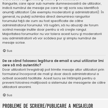
Rangurile, care apar sub numele dumneavoastră de utilizator,
indică numărul de mesaje pe care le-aţi scris sau identifică
anumiţi utilizatori (de exemplu moderatorii şi administratorii). În
general, nu puteţi schimba direct denumirea rangurilor
forumului faţă de cum au fost specificate de către
administratorul forumului. Vă rugăm, să nu abuzaţi de forum
scriind mesaje inutile doar pentru a vă creşte rangul.
Majoritatea forumurilor nu vor tolera acest lucru şi moderatorii
sau administratorii vă vor scădea pur şi simplu numărul de
mesaje scrise.
Sus
De ce când folosesc legătura de email a unui utilizator îmi
cere să mă autentific?
Doar utilizatorii înregistraţi pot trimite mesaje altor utilizatori prin
formularul încorporat de mail şi doar dacă administratorul a
activat această facilitate. Acest lucru se întâmplă pentru a
preveni folosirea maliţioasă a sistemului de mesagerie de către
utilizatorii anonimi.
Sus
Probleme de scriere/publicare a mesajelor