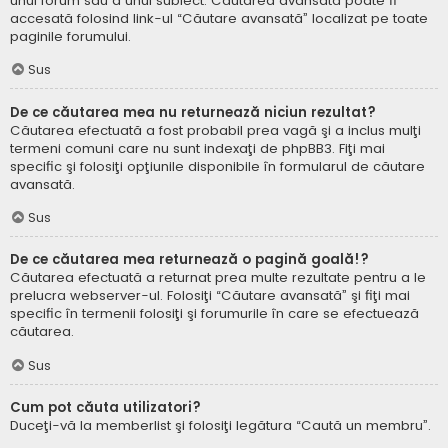
unui forum sau a unui subiect. Căutarea avansată poate fi
accesată folosind link-ul “Căutare avansată” localizat pe toate
paginile forumului.
Sus
De ce căutarea mea nu returnează niciun rezultat?
Căutarea efectuată a fost probabil prea vagă şi a inclus mulţi
termeni comuni care nu sunt indexaţi de phpBB3. Fiţi mai
specific şi folosiţi opţiunile disponibile în formularul de căutare
avansată.
Sus
De ce căutarea mea returnează o pagină goală!?
Căutarea efectuată a returnat prea multe rezultate pentru a le
prelucra webserver-ul. Folosiţi “Căutare avansată” şi fiţi mai
specific în termenii folosiţi şi forumurile în care se efectuează
căutarea.
Sus
Cum pot căuta utilizatori?
Duceţi-vă la memberlist şi folosiţi legătura “Caută un membru”.