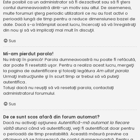
Este posibil ca un administrator să fi dezactivat sau să fi şters
contul dumneavoastră dintr-un motiv sau altul. De asemenea,
multe forumuri şterg periodic utilizatorii ce nu au fost activi o
perioadă lungă de timp pentru a reduce dimensiunea bazei de
date. Dacă s-a întâmplat acest lucru, încercaţi să vă înregistraţi
din nou şi să vă implicaţi mai mult în discuţii.
Sus
Mi-am pierdut parola!
Nu intraţi în panică! Parola dumneavoastră nu poate fi refăcută,
dar poate fi resetată uşor. Pentru a realiza acest lucru, mergeţi
la pagina de autentificare şi folosiţi legătura
Am uitat parola
.
Urmaţi instrucţiunile şi în scurt timp ar trebui să vă puteţi
autentifica..
Totuși dacă nu reușiți să vă resetați parola, contactați
administratorul forumului.
Sus
De ce sunt scos afară din forum automat?
Dacă nu activaţi opţiunea
Autentifică-mă automat la fiecare
vizită
atunci când vă autentificaţi, veţi fi autentificat doar pentru
o perioadă de timp prestabilită. Această măsură previne ca
altcineva să se folosească de contul dumneavoastră. Pentru a