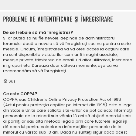
Probleme de autentificare şi înregistrare
De ce trebuie să mă înregistrez?
S-ar putea să nu fie nevoie, depinde de administratorul
forumului dacă e nevoie să vă înregistraţi sau nu pentru a scrie
mesaje. Oricum, înregistrarea vă va oferi acces la opţiuni care
nu sunt disponibile vizitatorilor cum ar fi imagini asociate,
mesaje private, trimiterea de email-uri altor utilizatori, înscrierea
în grupuri etc. Durează doar câteva momente, aşa că vă
recomandăm să vă înregistraţi.
Sus
Ce este COPPA?
COPPA, sau Children’s Online Privacy Protection Act of 1998
(Actul pentru protecţia copiilor pe internet din 1998) este o lege
din Statele Unite care solicită site-urilor ce pot colecta informaţii
personale de la minorii sub vârsta 13 ani să obţină acordul scris
al părinţilor sau altă metodă legală prin care tutorele legal îşi
dă acordul pentru colectarea informaţiilor personale de la
minorul cu vârsta sub 13 ani. Dacă nu sunteţi sigur dacă acest