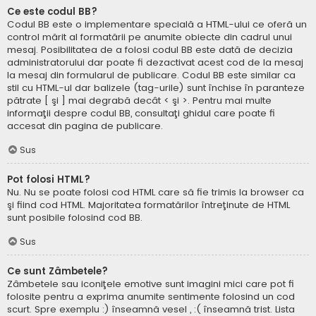
Ce este codul BB?
Codul BB este o implementare specială a HTML-ului ce oferă un
control mărit al formatării pe anumite obiecte din cadrul unui
mesaj. Posibilitatea de a folosi codul BB este dată de decizia
administratorului dar poate fi dezactivat acest cod de la mesaj
la mesaj din formularul de publicare. Codul BB este similar ca
stil cu HTML-ul dar balizele (tag-urile) sunt închise în paranteze
pătrate [ şi ] mai degrabă decât < şi >. Pentru mai multe
informaţii despre codul BB, consultaţi ghidul care poate fi
accesat din pagina de publicare.
Sus
Pot folosi HTML?
Nu. Nu se poate folosi cod HTML care să fie trimis la browser ca
şi fiind cod HTML. Majoritatea formatărilor întreţinute de HTML
sunt posibile folosind cod BB.
Sus
Ce sunt Zâmbetele?
Zâmbetele sau iconiţele emotive sunt imagini mici care pot fi
folosite pentru a exprima anumite sentimente folosind un cod
scurt. Spre exemplu :) înseamnă vesel , :( înseamnă trist. Lista