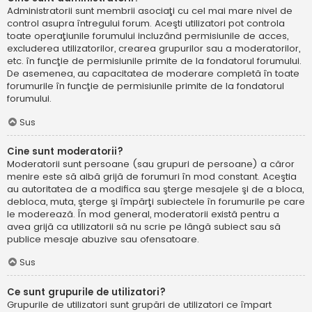
Administratorii sunt membrii asociaţi cu cel mai mare nivel de
control asupra întregului forum. Aceşti utilizatori pot controla
toate operaţiunile forumului incluzând permisiunile de acces,
excluderea utilizatorilor, crearea grupurilor sau a moderatorilor,
etc. în funcţie de permisiunile primite de la fondatorul forumului.
De asemenea, au capacitatea de moderare completă în toate
forumurile în funcţie de permisiunile primite de la fondatorul
forumului.
Sus
Cine sunt moderatorii?
Moderatorii sunt persoane (sau grupuri de persoane) a căror
menire este să aibă grijă de forumuri în mod constant. Aceştia
au autoritatea de a modifica sau şterge mesajele şi de a bloca,
debloca, muta, şterge şi împărţi subiectele în forumurile pe care
le moderează. În mod general, moderatorii există pentru a
avea grijă ca utilizatorii să nu scrie pe lângă subiect sau să
publice mesaje abuzive sau ofensatoare.
Sus
Ce sunt grupurile de utilizatori?
Grupurile de utilizatori sunt grupări de utilizatori ce împart