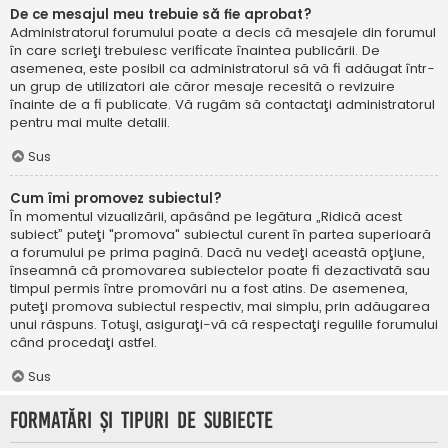
De ce mesajul meu trebuie să fie aprobat?
Administratorul forumului poate a decis că mesajele din forumul
în care scrieţi trebuiesc verificate înaintea publicării. De
asemenea, este posibil ca administratorul să vă fi adăugat într-
un grup de utilizatori ale căror mesaje recesită o revizuire
înainte de a fi publicate. Vă rugăm să contactaţi administratorul
pentru mai multe detalii.
Sus
Cum îmi promovez subiectul?
În momentul vizualizării, apăsând pe legătura „Ridică acest
subiect” puteţi "promova" subiectul curent în partea superioară
a forumului pe prima pagină. Dacă nu vedeţi această opţiune,
înseamnă că promovarea subiectelor poate fi dezactivată sau
timpul permis între promovări nu a fost atins. De asemenea,
puteţi promova subiectul respectiv, mai simplu, prin adăugarea
unui răspuns. Totuşi, asiguraţi-vă că respectaţi regulile forumului
când procedaţi astfel.
Sus
Formatări şi tipuri de subiecte