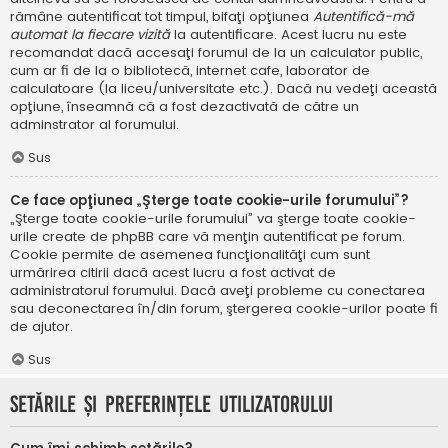
rămâne autentificat tot timpul, bifaţi opţiunea
Autentifică-mă
automat la fiecare vizită
la autentificare. Acest lucru nu este
recomandat dacă accesaţi forumul de la un calculator public,
cum ar fi de la o bibliotecă, internet cafe, laborator de
calculatoare (la liceu/universitate etc.). Dacă nu vedeţi această
opţiune, înseamnă că a fost dezactivată de către un
adminstrator al forumului.
Sus
Ce face opţiunea „Şterge toate cookie-urile forumului”?
„Şterge toate cookie-urile forumului” va şterge toate cookie-
urile create de phpBB care vă menţin autentificat pe forum.
Cookie permite de asemenea funcţionalităţi cum sunt
urmărirea citirii dacă acest lucru a fost activat de
administratorul forumului. Dacă aveţi probleme cu conectarea
sau deconectarea în/din forum, ştergerea cookie-urilor poate fi
de ajutor.
Sus
Setările şi preferinţele utilizatorului