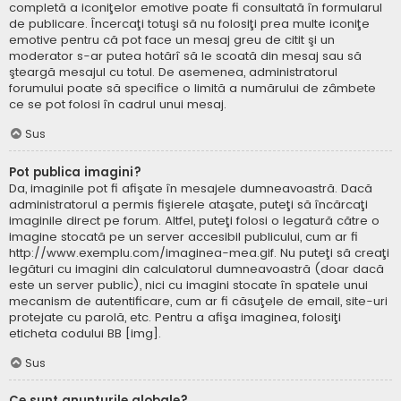
completă a iconiţelor emotive poate fi consultată în formularul
de publicare. Încercaţi totuşi să nu folosiţi prea multe iconiţe
emotive pentru că pot face un mesaj greu de citit şi un
moderator s-ar putea hotărî să le scoată din mesaj sau să
şteargă mesajul cu totul. De asemenea, administratorul
forumului poate să specifice o limită a numărului de zâmbete
ce se pot folosi în cadrul unui mesaj.
Sus
Pot publica imagini?
Da, imaginile pot fi afişate în mesajele dumneavoastră. Dacă
administratorul a permis fişierele ataşate, puteţi să încărcaţi
imaginile direct pe forum. Altfel, puteţi folosi o legatură către o
imagine stocată pe un server accesibil publicului, cum ar fi
http://www.exemplu.com/imaginea-mea.gif. Nu puteţi să creaţi
legături cu imagini din calculatorul dumneavoastră (doar dacă
este un server public), nici cu imagini stocate în spatele unui
mecanism de autentificare, cum ar fi căsuţele de email, site-uri
protejate cu parolă, etc. Pentru a afişa imaginea, folosiţi
eticheta codului BB [img].
Sus
Ce sunt anunţurile globale?