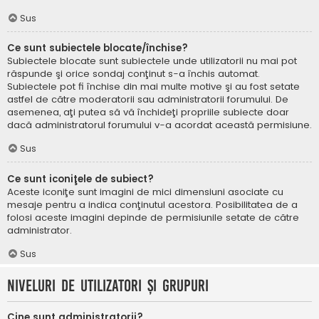
Sus
Ce sunt subiectele blocate/închise?
Subiectele blocate sunt subiectele unde utilizatorii nu mai pot
răspunde şi orice sondaj conţinut s-a închis automat.
Subiectele pot fi închise din mai multe motive şi au fost setate
astfel de către moderatorii sau administratorii forumului. De
asemenea, aţi putea să vă închideţi propriile subiecte doar
dacă administratorul forumului v-a acordat această permisiune.
Sus
Ce sunt iconiţele de subiect?
Aceste iconiţe sunt imagini de mici dimensiuni asociate cu
mesaje pentru a indica conţinutul acestora. Posibilitatea de a
folosi aceste imagini depinde de permisiunile setate de către
administrator.
Sus
Niveluri de utilizatori şi grupuri
Cine sunt administratorii?