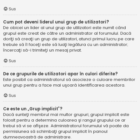
Sus
Cum pot deveni liderul unui grup de utilizatori?
De obicei un lider al unui grup de utilizatori este numit când
grupul este creat de către un administrator al forumului. Dacă
doriţi să creaţi un grup de utilizatori, atunci primul lucru pe care
trebuie să îl faceţi este să luaţi legătura cu un administrator;
încercaţi să-i trimiteţi un mesaj privat.
Sus
De ce grupurile de utilizatori apar în culori diferite?
Este posibil ca administratorul să asocieze o culoare membrilor
unui grup pentru a face mai uşoară identificarea acestora.
Sus
Ce este un „Grup implicit”?
Dacă sunteţi membrul mai multor grupuri, grupul implicit este
folosit pentru a determina culoarea şi rangul grupului ce ar
trebui să vi se afişeze. Administratorul forumului vă poate da
permisiunea să schimbaţi grupul implicit în panoul
dumneavoastră de administrare.