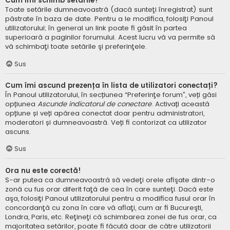
Cum îmi schimb setările?
Toate setările dumneavoastră (dacă sunteţi înregistrat) sunt
păstrate în baza de date. Pentru a le modifica, folosiţi Panoul
utilizatorului; în general un link poate fi găsit în partea
superioară a paginilor forumului. Acest lucru vă va permite să
vă schimbaţi toate setările şi preferinţele.
Sus
Cum îmi ascund prezența în lista de utilizatori conectați?
În Panoul utilizatorului, în secțiunea “Preferinţe forum”, veți găsi
opțiunea
Ascunde indicatorul de conectare
. Activați această
opțiune și veți apărea conectat doar pentru administratori,
moderatori și dumneavoastră. Veți fi contorizat ca utilizator
ascuns.
Sus
Ora nu este corectă!
S-ar putea ca dumneavoastră să vedeţi orele afişate dintr-o
zonă cu fus orar diferit faţă de cea în care sunteţi. Dacă este
aşa, folosiţi Panoul utilizatorului pentru a modifica fusul orar în
concordanţă cu zona în care vă aflaţi, cum ar fi Bucureşti,
Londra, Paris, etc. Reţineţi că schimbarea zonei de fus orar, ca
majoritatea setărilor, poate fi făcută doar de către utilizatorii