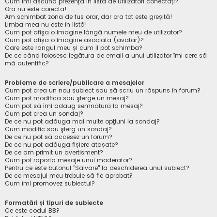
Cum îmi ascund prezența în lista de utilizatori conectați?
Ora nu este corectă!
Am schimbat zona de fus orar, dar ora tot este greşită!
Limba mea nu este în listă!
Cum pot afişa o imagine lângă numele meu de utilizator?
Cum pot afișa o imagine asociată (avatar)?
Care este rangul meu şi cum il pot schimba?
De ce când folosesc legătura de email a unui utilizator îmi cere să
mă autentific?
Probleme de scriere/publicare a mesajelor
Cum pot crea un nou subiect sau să scriu un răspuns în forum?
Cum pot modifica sau şterge un mesaj?
Cum pot să îmi adaug semnătură la mesaj?
Cum pot crea un sondaj?
De ce nu pot adăuga mai multe opţiuni la sondaj?
Cum modific sau şterg un sondaj?
De ce nu pot să accesez un forum?
De ce nu pot adăuga fişiere ataşate?
De ce am primit un avertisment?
Cum pot raporta mesaje unui moderator?
Pentru ce este butonul "Salvare" la deschiderea unui subiect?
De ce mesajul meu trebuie să fie aprobat?
Cum îmi promovez subiectul?
Formatări şi tipuri de subiecte
Ce este codul BB?