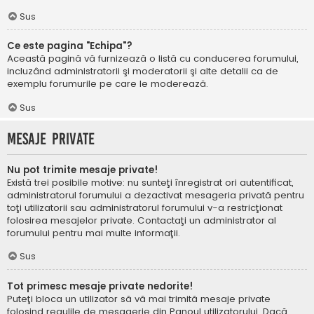
Sus
Ce este pagina "Echipa"?
Această pagină vă furnizează o listă cu conducerea forumului,
incluzând administratorii şi moderatorii şi alte detalii ca de
exemplu forumurile pe care le moderează.
Sus
Mesaje private
Nu pot trimite mesaje private!
Există trei posibile motive: nu sunteţi înregistrat ori autentificat,
administratorul forumului a dezactivat mesageria privată pentru
toţi utilizatorii sau administratorul forumului v-a restricţionat
folosirea mesajelor private. Contactaţi un administrator al
forumului pentru mai multe informaţii.
Sus
Tot primesc mesaje private nedorite!
Puteţi bloca un utilizator să vă mai trimită mesaje private
folosind regulile de mesagerie din Panoul utilizatorului. Dacă