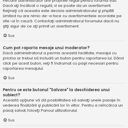
Fiecare administrator are propriile reguli pentru forumul său.
Dacă aţi încălcat o regulă, vi se poate da un avertisment.
Reţineţi că aceasta este decizia administratorului şi phpBB
Limited nu are nimic de-a face cu avertismentele acordate pe
site-ul în cauză. Contactaţi administratorul forumului dacă nu
ştiţi sigur de ce aţi primit un avertisment.
Sus
Cum pot raporta mesaje unui moderator?
Dacă administratorul a permis această facilitate, mesajul cu
pricina ar trebui să includă un buton pentru raportarea lui. Dând
click pe acest buton, veţi fi îndrumat cu paşii necesari pentru
raportarea mesajului.
Sus
Pentru ce este butonul "Salvare" la deschiderea unui
subiect?
Această opţiune vă dă posibilitatea să salvaţi unele pasaje în
vederea finalizării şi publicării lor în viitor. Pentru a reîncărca un
pasaj salvat, folosiţi Panoul utilizatorului.
Sus