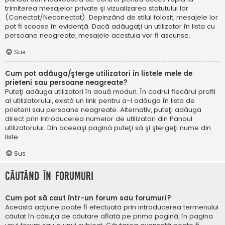
trimiterea mesajelor private şi vizualizarea statutului lor
(Conectat/Neconectat). Depinzând de stilul folosit, mesajele lor
pot fi scoase în evidenţă. Dacă adăugaţi un utilizator în lista cu
persoane neagreate, mesajele acestuia vor fi ascunse.
Sus
Cum pot adăuga/şterge utilizatori în listele mele de
prieteni sau persoane neagreate?
Puteţi adăuga utilizatori în două moduri. În cadrul fiecărui profil
al utilizatorului, există un link pentru a-l adăuga în lista de
prieteni sau persoane neagreate. Alternativ, puteţi adăuga
direct prin introducerea numelor de utilizatori din Panoul
utilizatorului. Din aceeaşi pagină puteţi să şi ştergeţi nume din
liste.
Sus
Căutând în forumuri
Cum pot să caut într-un forum sau forumuri?
Această acțiune poate fi efectuată prin introducerea termenului
căutat în căsuţa de căutare aflată pe prima pagină, în pagina