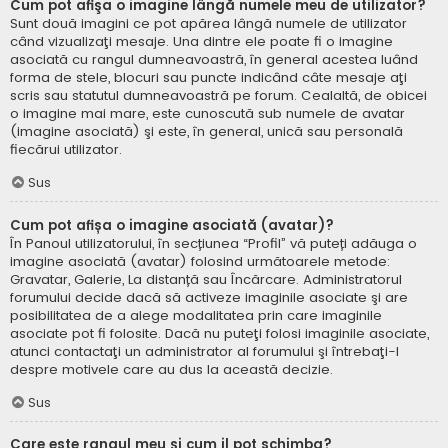
Cum pot afişa o imagine lângă numele meu de utilizator?
Sunt două imagini ce pot apărea lângă numele de utilizator
când vizualizaţi mesaje. Una dintre ele poate fi o imagine
asociată cu rangul dumneavoastră, în general acestea luând
forma de stele, blocuri sau puncte indicând câte mesaje aţi
scris sau statutul dumneavoastră pe forum. Cealaltă, de obicei
o imagine mai mare, este cunoscută sub numele de avatar
(imagine asociată) şi este, în general, unică sau personală
fiecărui utilizator.
Sus
Cum pot afișa o imagine asociată (avatar)?
În Panoul utilizatorului, în secțiunea “Profil” vă puteți adăuga o
imagine asociată (avatar) folosind următoarele metode:
Gravatar, Galerie, La distanță sau Încărcare. Administratorul
forumului decide dacă să activeze imaginile asociate şi are
posibilitatea de a alege modalitatea prin care imaginile
asociate pot fi folosite. Dacă nu puteţi folosi imaginile asociate,
atunci contactaţi un administrator al forumului şi întrebaţi-l
despre motivele care au dus la această decizie.
Sus
Care este rangul meu şi cum il pot schimba?