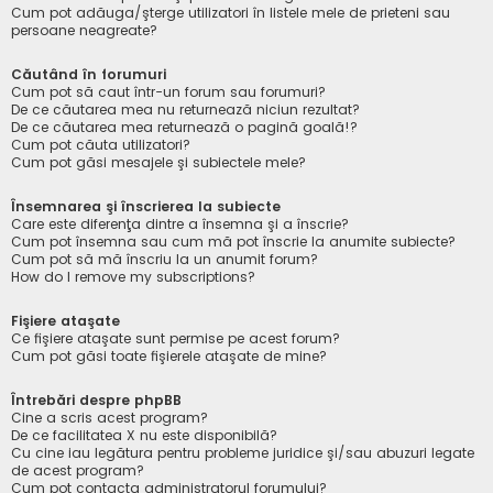
Cum pot adăuga/şterge utilizatori în listele mele de prieteni sau
persoane neagreate?
Căutând în forumuri
Cum pot să caut într-un forum sau forumuri?
De ce căutarea mea nu returnează niciun rezultat?
De ce căutarea mea returnează o pagină goală!?
Cum pot căuta utilizatori?
Cum pot găsi mesajele şi subiectele mele?
Însemnarea şi înscrierea la subiecte
Care este diferenţa dintre a însemna şi a înscrie?
Cum pot însemna sau cum mă pot înscrie la anumite subiecte?
Cum pot să mă înscriu la un anumit forum?
How do I remove my subscriptions?
Fişiere ataşate
Ce fişiere ataşate sunt permise pe acest forum?
Cum pot găsi toate fişierele ataşate de mine?
Întrebări despre phpBB
Cine a scris acest program?
De ce facilitatea X nu este disponibilă?
Cu cine iau legătura pentru probleme juridice şi/sau abuzuri legate
de acest program?
Cum pot contacta administratorul forumului?