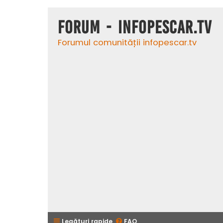
Forum - InfoPescar.Tv
Forumul comunității infopescar.tv
Legături rapide
FAQ