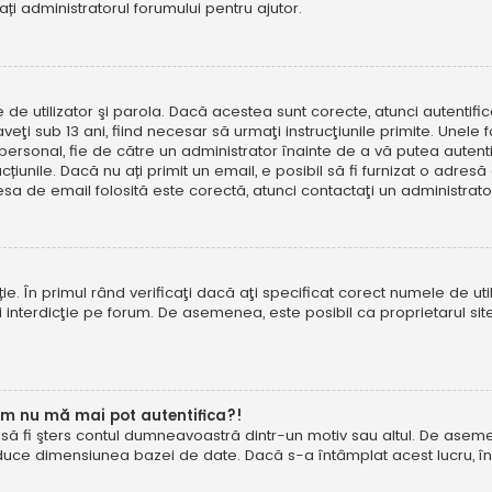
tați administratorul forumului pentru ajutor.
e de utilizator şi parola. Dacă acestea sunt corecte, atunci autentif
ţi sub 13 ani, fiind necesar să urmaţi instrucţiunile primite. Unele foru
rsonal, fie de către un administrator înainte de a vă putea autentifi
trucțiunile. Dacă nu ați primit un email, e posibil să fi furnizat o adr
esa de email folosită este corectă, atunci contactaţi un administrato
. În primul rând verificaţi dacă aţi specificat corect numele de util
eţi interdicţie pe forum. De asemenea, este posibil ca proprietarul s
um nu mă mai pot autentifica?!
u să fi şters contul dumneavoastră dintr-un motiv sau altul. De asemen
duce dimensiunea bazei de date. Dacă s-a întâmplat acest lucru, încer