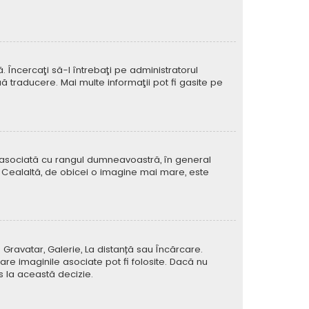
Încercaţi să-l întrebaţi pe administratorul
ă traducere. Mai multe informaţii pot fi gasite pe
e asociată cu rangul dumneavoastră, în general
 Cealaltă, de obicei o imagine mai mare, este
 Gravatar, Galerie, La distanță sau Încărcare.
re imaginile asociate pot fi folosite. Dacă nu
us la această decizie.