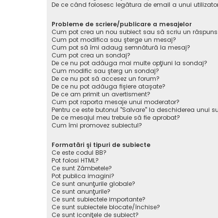
De ce când folosesc legătura de email a unui utilizato
Probleme de scriere/publicare a mesajelor
Cum pot crea un nou subiect sau să scriu un răspuns
Cum pot modifica sau şterge un mesaj?
Cum pot să îmi adaug semnătură la mesaj?
Cum pot crea un sondaj?
De ce nu pot adăuga mai multe opţiuni la sondaj?
Cum modific sau şterg un sondaj?
De ce nu pot să accesez un forum?
De ce nu pot adăuga fişiere ataşate?
De ce am primit un avertisment?
Cum pot raporta mesaje unui moderator?
Pentru ce este butonul "Salvare" la deschiderea unui s
De ce mesajul meu trebuie să fie aprobat?
Cum îmi promovez subiectul?
Formatări şi tipuri de subiecte
Ce este codul BB?
Pot folosi HTML?
Ce sunt Zâmbetele?
Pot publica imagini?
Ce sunt anunţurile globale?
Ce sunt anunţurile?
Ce sunt subiectele importante?
Ce sunt subiectele blocate/închise?
Ce sunt iconiţele de subiect?