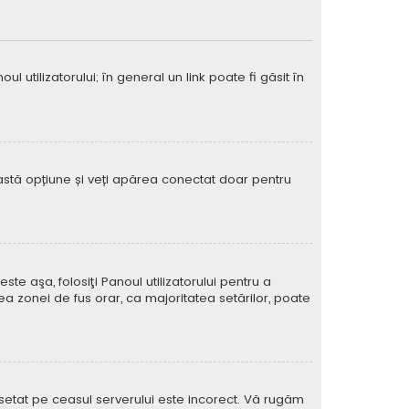
 utilizatorului; în general un link poate fi găsit în
eastă opțiune și veți apărea conectat doar pentru
e aşa, folosiţi Panoul utilizatorului pentru a
ea zonei de fus orar, ca majoritatea setărilor, poate
l setat pe ceasul serverului este incorect. Vă rugăm