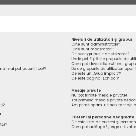
Niveluri de utilizatori şi grupuri
Cine sunt administratorii?
Cine sunt moderatorii?
Ce sunt grupurile de utilizatori?
Unde pot fi găsite grupurile de ut
Cum pot deveni liderul unui grup de
ă mai pot autentifica?!
De ce grupurile de utilizatori apar î
Ce este un „Grup implicit”?
Ce este pagina "Echipa"?
Mesaje private
Nu pot trimite mesaje private!
Tot primesc mesaje private nedori
ți?
Am primit spam-uri sau mesaje ab
!
Prieteni şi persoane neagreate
Ce este lista de prieteni şi perso
tor?
Cum pot adăuga/şterge utilizatori