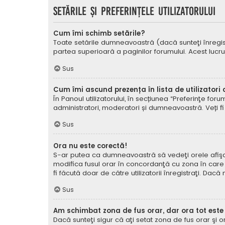
Setările şi preferinţele utilizatorului
Cum îmi schimb setările?
Toate setările dumneavoastră (dacă sunteţi înregistra
partea superioară a paginilor forumului. Acest lucru
Sus
Cum îmi ascund prezența în lista de utilizatori
În Panoul utilizatorului, în secțiunea “Preferinţe for
administratori, moderatori și dumneavoastră. Veți fi 
Sus
Ora nu este corectă!
S-ar putea ca dumneavoastră să vedeţi orele afişate 
modifica fusul orar în concordanţă cu zona în care vă
fi făcută doar de către utilizatorii înregistraţi. Dac
Sus
Am schimbat zona de fus orar, dar ora tot este
Dacă sunteţi sigur că aţi setat zona de fus orar şi 