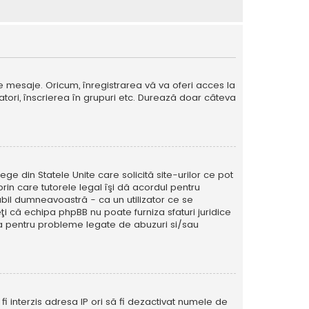
e mesaje. Oricum, înregistrarea vă va oferi acces la
izatori, înscrierea în grupuri etc. Durează doar câteva
ege din Statele Unite care solicită site-urilor ce pot
prin care tutorele legal îşi dă acordul pentru
abil dumneavoastră - ca un utilizator ce se
eţi că echipa phpBB nu poate furniza sfaturi juridice
ura pentru probleme legate de abuzuri si/sau
ă fi interzis adresa IP ori să fi dezactivat numele de