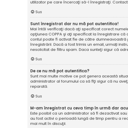
utilizator pe care încercaţi să-l înregistraţi. Contac
Sus
Sunt înregistrat dar nu mă pot autentifica!
Mai întâi verificaţi dacă aţi specificat corect numel
opţiunea COPPA şi aţi specificat la înregistrare că ave
contul poate fi activat fie de către dumneavoastră pe
înregistrării. Dacă a fost trimis un email, urmați ins
nesolicitat de filtru spam. Daca sunteţi sigur că adr
Sus
De ce nu mă pot autentifica?
Sunt mai multe motive ce pot genera această situație
administrator al forumului ca să fiţi sigur că nu av
reparată.
Sus
M-am înregistrat cu ceva timp în urmă dar ac
Este posibil ca un administrator să fi dezactivat sa
au fost activi o perioadă lungă de timp pentru a re
mai mult în discuţii.