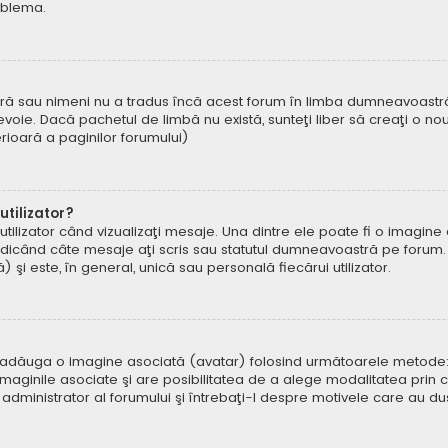
oblema.
ră sau nimeni nu a tradus încă acest forum în limba dumneavoastră. 
oie. Dacă pachetul de limbă nu există, sunteţi liber să creaţi o nou
ferioară a paginilor forumului)
tilizator?
ilizator când vizualizaţi mesaje. Una dintre ele poate fi o imagin
ndicând câte mesaje aţi scris sau statutul dumneavoastră pe forum.
i este, în general, unică sau personală fiecărui utilizator.
uteți adăuga o imagine asociată (avatar) folosind următoarele metode:
aginile asociate şi are posibilitatea de a alege modalitatea prin ca
n administrator al forumului şi întrebaţi-l despre motivele care au d