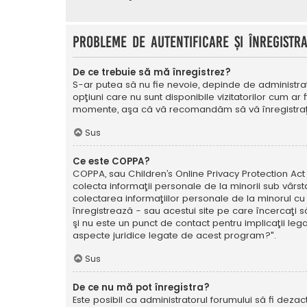
Probleme de autentificare şi înregistr
De ce trebuie să mă înregistrez?
S-ar putea să nu fie nevoie, depinde de administrat
opţiuni care nu sunt disponibile vizitatorilor cum ar 
momente, aşa că vă recomandăm să vă înregistraţ
Sus
Ce este COPPA?
COPPA, sau Children’s Online Privacy Protection Act o
colecta informaţii personale de la minorii sub vârsta
colectarea informaţiilor personale de la minorul cu 
înregistrează - sau acestui site pe care încercaţi să
şi nu este un punct de contact pentru implicaţii leg
aspecte juridice legate de acest program?".
Sus
De ce nu mă pot înregistra?
Este posibil ca administratorul forumului să fi dezact