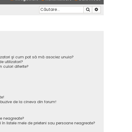
Căutare
Căutare avansată
ilizatori şi cum pot să mă asociez unuia?
 utilizatori?
n culori diferite?
te!
uzive de la cineva din forum!
ane neagreate?
 în listele mele de prieteni sau persoane neagreate?