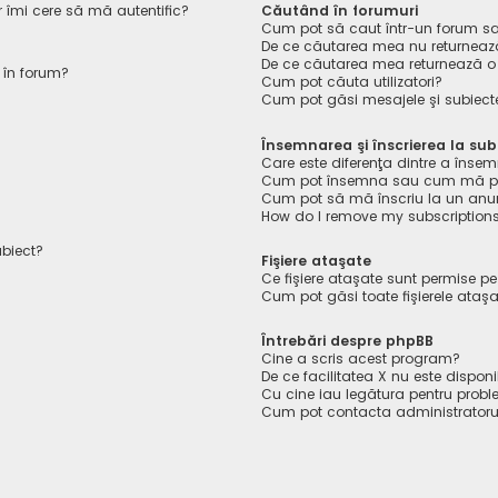
r îmi cere să mă autentific?
Căutând în forumuri
Cum pot să caut într-un forum s
De ce căutarea mea nu returnează
De ce căutarea mea returnează o
 în forum?
Cum pot căuta utilizatori?
Cum pot găsi mesajele şi subiect
Însemnarea şi înscrierea la sub
Care este diferenţa dintre a însem
Cum pot însemna sau cum mă pot 
Cum pot să mă înscriu la un anu
How do I remove my subscription
ubiect?
Fişiere ataşate
Ce fişiere ataşate sunt permise p
Cum pot găsi toate fişierele ataş
Întrebări despre phpBB
Cine a scris acest program?
De ce facilitatea X nu este disponi
Cu cine iau legătura pentru probl
Cum pot contacta administratoru