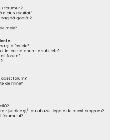
au forumuri?
 niciun rezultat?
 pagină goală!?
ele mele?
iecte
na şi a înscrie?
înscrie la anumite subiecte?
mit forum?
s?
e acest forum?
ate de mine?
bilă?
eme juridice şi/sau abuzuri legate de acest program?
l forumului?