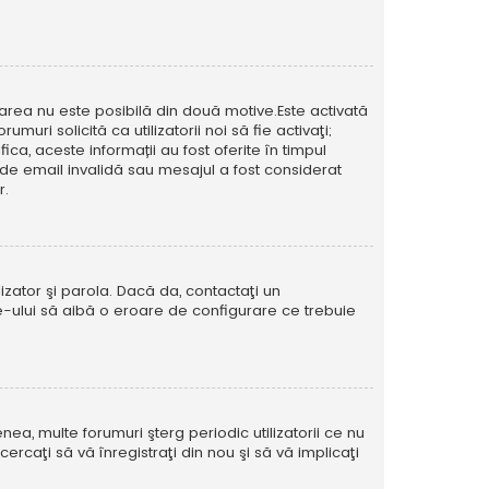
icarea nu este posibilă din două motive.Este activată
muri solicită ca utilizatorii noi să fie activaţi;
ca, aceste informații au fost oferite în timpul
esă de email invalidă sau mesajul a fost considerat
r.
izator şi parola. Dacă da, contactaţi un
ite-ului să aibă o eroare de configurare ce trebuie
ea, multe forumuri şterg periodic utilizatorii ce nu
caţi să vă înregistraţi din nou şi să vă implicaţi