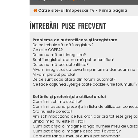
Către site-ul Infopescar Tv
Prima pagină
Întrebări puse frecvent
Probleme de autentificare şi înregistrare
De ce trebuie să mă înregistrez?
Ce este COPPA?
De ce nu mă pot înregistra?
Sunt înregistrat dar nu mă pot autentifica!
De ce nu mă pot autentifica?
M-am înregistrat cu ceva timp în urmă dar acum nu m
Mi-am pierdut parola!
De ce sunt scos afară din forum automat?
Ce face opţiunea „Şterge toate cookie-urile forumului”?
Setările şi preferinţele utilizatorului
Cum îmi schimb setările?
Cum îmi ascund prezența în lista de utilizatori conecta
Ora nu este corectă!
Am schimbat zona de fus orar, dar ora tot este greşită
Limba mea nu este în listă!
Cum pot afişa o imagine lângă numele meu de utiliza
Cum pot afișa o imagine asociată (avatar)?
Care este rangul meu şi cum il pot schimba?