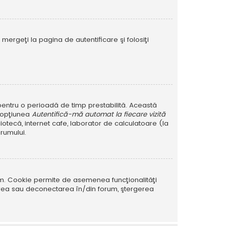
mergeţi la pagina de autentificare şi folosiţi
r pentru o perioadă de timp prestabilită. Această
i opţiunea
Autentifică-mă automat la fiecare vizită
iotecă, internet cafe, laborator de calculatoare (la
rumului.
rum. Cookie permite de asemenea funcţionalităţi
tarea sau deconectarea în/din forum, ştergerea