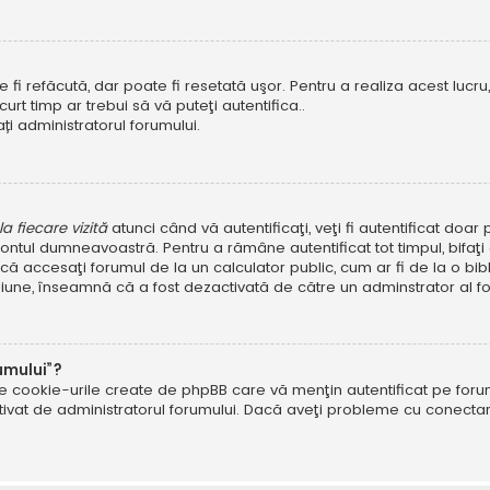
i refăcută, dar poate fi resetată uşor. Pentru a realiza acest lucru, 
scurt timp ar trebui să vă puteţi autentifica..
ți administratorul forumului.
 fiecare vizită
atunci când vă autentificaţi, veţi fi autentificat doa
ntul dumneavoastră. Pentru a rămâne autentificat tot timpul, bifaţ
ă accesaţi forumul de la un calculator public, cum ar fi de la o bibl
ţiune, înseamnă că a fost dezactivată de către un adminstrator al fo
umului”?
ate cookie-urile create de phpBB care vă menţin autentificat pe fo
 activat de administratorul forumului. Dacă aveţi probleme cu conec