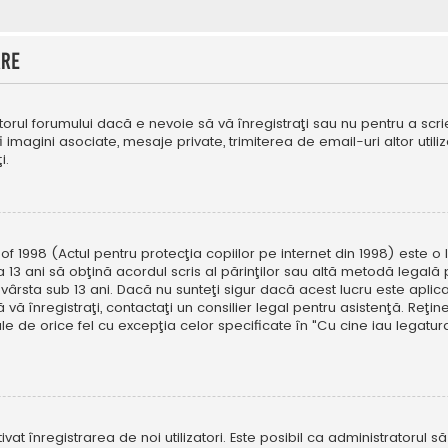
are
orul forumului dacă e nevoie să vă înregistraţi sau nu pentru a scri
fi imagini asociate, mesaje private, trimiterea de email-uri altor util
i.
f 1998 (Actul pentru protecţia copiilor pe internet din 1998) este o l
 13 ani să obţină acordul scris al părinţilor sau altă metodă legală 
vârsta sub 13 ani. Dacă nu sunteţi sigur dacă acest lucru este aplic
 vă înregistraţi, contactaţi un consilier legal pentru asistenţă. Reţin
ale de orice fel cu excepţia celor specificate în "Cu cine iau legat
ivat înregistrarea de noi utilizatori. Este posibil ca administratorul s