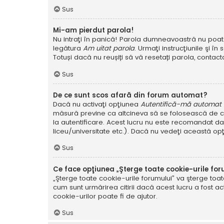
Sus
Mi-am pierdut parola!
Nu intraţi în panică! Parola dumneavoastră nu poate f
legătura
Am uitat parola
. Urmaţi instrucţiunile şi în 
Totuși dacă nu reușiți să vă resetați parola, contacta
Sus
De ce sunt scos afară din forum automat?
Dacă nu activaţi opţiunea
Autentifică-mă automat la
măsură previne ca altcineva să se folosească de co
la autentificare. Acest lucru nu este recomandat dac
liceu/universitate etc.). Dacă nu vedeţi această op
Sus
Ce face opţiunea „Şterge toate cookie-urile for
„Şterge toate cookie-urile forumului” va şterge to
cum sunt urmărirea citirii dacă acest lucru a fost
cookie-urilor poate fi de ajutor.
Sus