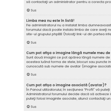
să contactaţi un administrator pentru a corecta pr
Sus
Limba mea nu este în listă!
Fie administratorul nu a instalat limba dumneavoast
forumului dacă poate instala limba de care aveţi nev
site-ul grupului phpBB (folosiţi link-ul din partea in
Sus
Cum pot afişa o imagine lângă numele meu de u
Sunt două imagini ce pot apărea lângă numele de ut
acestea luând forma de stele, blocuri sau puncte i
cunoscută sub numele de avatar (imagine asociată) ş
Sus
Cum pot afișa o imagine asociată (avatar)?
În Panoul utilizatorului, în secțiunea “Profil” vă p
Administratorul forumului decide dacă să activeze im
puteţi folosi imaginile asociate, atunci contactaţi u
Sus