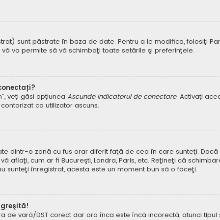
t) sunt păstrate în baza de date. Pentru a le modifica, folosiţi Panoul
 vă va permite să vă schimbaţi toate setările şi preferinţele.
 conectați?
um”, veți găsi opțiunea
Ascunde indicatorul de conectare
. Activați ac
contorizat ca utilizator ascuns.
dintr-o zonă cu fus orar diferit faţă de cea în care sunteţi. Dacă est
 aflaţi, cum ar fi Bucureşti, Londra, Paris, etc. Reţineţi că schimbar
ă nu sunteţi înregistrat, acesta este un moment bun să o faceţi.
 greşită!
ora de vară/DST corect dar ora înca este încă incorectă, atunci tipu