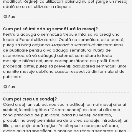
modificat. Reţineţi că utilizatorii obișnuiți nu pot şterge un mesaj
odată ce un alt utilizator a răspuns.
Sus
Cum pot să îmi adaug semnătură la mesaj?
Pentru a adăuga o semnătură trebuie întâi să vă creaţi una
folosind Panoul utilizatorului. Odată ce semnătura este creată,
puteţi să bifaţi opţiunea
Ataşează o semnătură
din formularul
de publicare pentru a vă adăuga semnătura. Puteţi, de
asemenea, să vă adăugaţi automat semnătura la toate
mesajele bifând opţiunea corespunzătoare din profil. Dacă
procedaţi astfel, puteţi să preveniţi adăugarea semnăturii unor
anumite mesaje debifând caseta respectivă din formularul de
publicare.
Sus
Cum pot crea un sondaj?
Când creaţi un subiect nou sau modificaţi primul mesaj al unui
subiect, folosiți legătura “Creare sondaj” din tab-ul aflat sub
zona principală de publicare; dacă nu vedeţi acest tab,
probabil nu aveţi permisiunea de a crea sondaje. Introduceţi un
titlu şi cel puţin două opţiuni în câmpurile corespunzătoare,
având grijă să specificaţi o opţiune pe rânduri separate. Puteţi