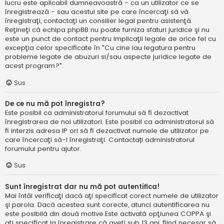
lucru este aplicabil dumneavoastră - ca un utilizator ce se
înregistrează - sau acestui site pe care încercaţi să vă
înregistraţi, contactaţi un consilier legal pentru asistenţă.
Reţineţi că echipa phpBB nu poate furniza sfaturi juridice şi nu
este un punct de contact pentru implicaţii legale de orice fel cu
excepţia celor specificate în "Cu cine iau legatura pentru
probleme legate de abuzuri si/sau aspecte juridice legate de
acest program?".
Sus
De ce nu mă pot înregistra?
Este posibil ca administratorul forumului să fi dezactivat
înregistrarea de noi utilizatori. Este posibil ca administratorul să
fi interzis adresa IP ori să fi dezactivat numele de utilizator pe
care încercaţi să-l înregistraţi. Contactați administratorul
forumului pentru ajutor.
Sus
Sunt înregistrat dar nu mă pot autentifica!
Mai întâi verificaţi dacă aţi specificat corect numele de utilizator
şi parola. Dacă acestea sunt corecte, atunci autentificarea nu
este posibilă din două motive.Este activată opţiunea COPPA şi
aţi specificat la înregistrare că aveţi sub 13 ani, fiind necesar să