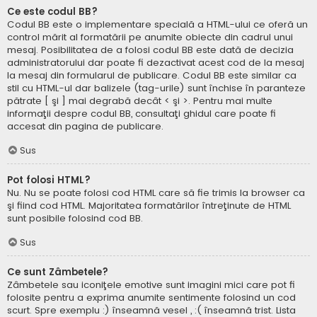
Ce este codul BB?
Codul BB este o implementare specială a HTML-ului ce oferă un
control mărit al formatării pe anumite obiecte din cadrul unui
mesaj. Posibilitatea de a folosi codul BB este dată de decizia
administratorului dar poate fi dezactivat acest cod de la mesaj
la mesaj din formularul de publicare. Codul BB este similar ca
stil cu HTML-ul dar balizele (tag-urile) sunt închise în paranteze
pătrate [ şi ] mai degrabă decât < şi >. Pentru mai multe
informaţii despre codul BB, consultaţi ghidul care poate fi
accesat din pagina de publicare.
Sus
Pot folosi HTML?
Nu. Nu se poate folosi cod HTML care să fie trimis la browser ca
şi fiind cod HTML. Majoritatea formatărilor întreţinute de HTML
sunt posibile folosind cod BB.
Sus
Ce sunt Zâmbetele?
Zâmbetele sau iconiţele emotive sunt imagini mici care pot fi
folosite pentru a exprima anumite sentimente folosind un cod
scurt. Spre exemplu :) înseamnă vesel , :( înseamnă trist. Lista