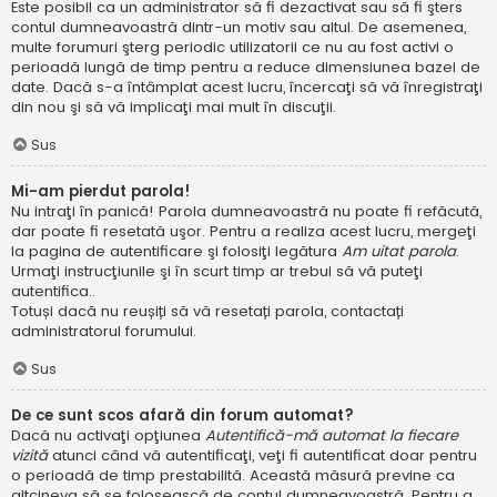
Este posibil ca un administrator să fi dezactivat sau să fi şters
contul dumneavoastră dintr-un motiv sau altul. De asemenea,
multe forumuri şterg periodic utilizatorii ce nu au fost activi o
perioadă lungă de timp pentru a reduce dimensiunea bazei de
date. Dacă s-a întâmplat acest lucru, încercaţi să vă înregistraţi
din nou şi să vă implicaţi mai mult în discuţii.
Sus
Mi-am pierdut parola!
Nu intraţi în panică! Parola dumneavoastră nu poate fi refăcută,
dar poate fi resetată uşor. Pentru a realiza acest lucru, mergeţi
la pagina de autentificare şi folosiţi legătura
Am uitat parola
.
Urmaţi instrucţiunile şi în scurt timp ar trebui să vă puteţi
autentifica..
Totuși dacă nu reușiți să vă resetați parola, contactați
administratorul forumului.
Sus
De ce sunt scos afară din forum automat?
Dacă nu activaţi opţiunea
Autentifică-mă automat la fiecare
vizită
atunci când vă autentificaţi, veţi fi autentificat doar pentru
o perioadă de timp prestabilită. Această măsură previne ca
altcineva să se folosească de contul dumneavoastră. Pentru a