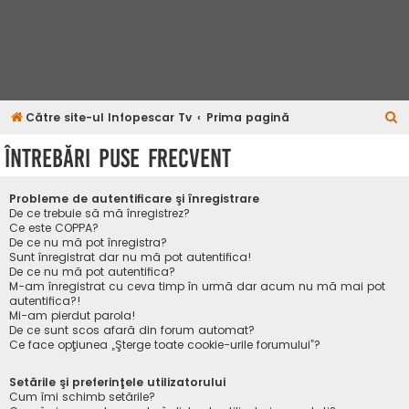
C
Către site-ul Infopescar Tv
Prima pagină
ă
Întrebări puse frecvent
u
t
Probleme de autentificare şi înregistrare
a
De ce trebuie să mă înregistrez?
Ce este COPPA?
r
De ce nu mă pot înregistra?
Sunt înregistrat dar nu mă pot autentifica!
e
De ce nu mă pot autentifica?
M-am înregistrat cu ceva timp în urmă dar acum nu mă mai pot
autentifica?!
Mi-am pierdut parola!
De ce sunt scos afară din forum automat?
Ce face opţiunea „Şterge toate cookie-urile forumului”?
Setările şi preferinţele utilizatorului
Cum îmi schimb setările?