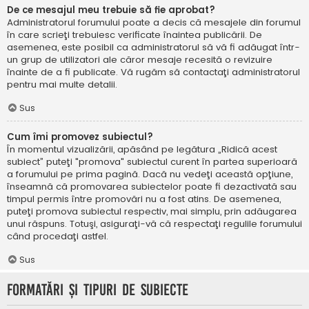
De ce mesajul meu trebuie să fie aprobat?
Administratorul forumului poate a decis că mesajele din forumul
în care scrieţi trebuiesc verificate înaintea publicării. De
asemenea, este posibil ca administratorul să vă fi adăugat într-
un grup de utilizatori ale căror mesaje recesită o revizuire
înainte de a fi publicate. Vă rugăm să contactaţi administratorul
pentru mai multe detalii.
Sus
Cum îmi promovez subiectul?
În momentul vizualizării, apăsând pe legătura „Ridică acest
subiect” puteţi "promova" subiectul curent în partea superioară
a forumului pe prima pagină. Dacă nu vedeţi această opţiune,
înseamnă că promovarea subiectelor poate fi dezactivată sau
timpul permis între promovări nu a fost atins. De asemenea,
puteţi promova subiectul respectiv, mai simplu, prin adăugarea
unui răspuns. Totuşi, asiguraţi-vă că respectaţi regulile forumului
când procedaţi astfel.
Sus
Formatări şi tipuri de subiecte