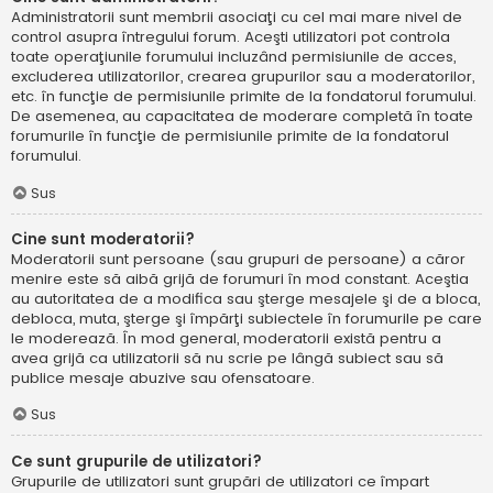
Administratorii sunt membrii asociaţi cu cel mai mare nivel de
control asupra întregului forum. Aceşti utilizatori pot controla
toate operaţiunile forumului incluzând permisiunile de acces,
excluderea utilizatorilor, crearea grupurilor sau a moderatorilor,
etc. în funcţie de permisiunile primite de la fondatorul forumului.
De asemenea, au capacitatea de moderare completă în toate
forumurile în funcţie de permisiunile primite de la fondatorul
forumului.
Sus
Cine sunt moderatorii?
Moderatorii sunt persoane (sau grupuri de persoane) a căror
menire este să aibă grijă de forumuri în mod constant. Aceştia
au autoritatea de a modifica sau şterge mesajele şi de a bloca,
debloca, muta, şterge şi împărţi subiectele în forumurile pe care
le moderează. În mod general, moderatorii există pentru a
avea grijă ca utilizatorii să nu scrie pe lângă subiect sau să
publice mesaje abuzive sau ofensatoare.
Sus
Ce sunt grupurile de utilizatori?
Grupurile de utilizatori sunt grupări de utilizatori ce împart