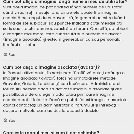
Cum pot afişa o imagine lângă numele meu de utilizator?
Sunt două imagini ce pot apărea lângă numele de utilizator
când vizualizaţi mesaje. Una dintre ele poate fi o imagine
asociată cu rangul dumneavoastră, în general acestea luând
forma de stele, blocuri sau puncte indicând câte mesaje aţi
scris sau statutul dumneavoastră pe forum. Cealaltă, de obicei
o imagine mai mare, este cunoscută sub numele de avatar
(imagine asociată) şi este, în general, unică sau personală
fiecărui utilizator.
Sus
Cum pot afișa o imagine asociată (avatar)?
În Panoul utilizatorului, în secțiunea “Profil” vă puteți adăuga o
imagine asociată (avatar) folosind următoarele metode:
Gravatar, Galerie, La distanță sau Încărcare. Administratorul
forumului decide dacă să activeze imaginile asociate şi are
posibilitatea de a alege modalitatea prin care imaginile
asociate pot fi folosite. Dacă nu puteţi folosi imaginile asociate,
atunci contactaţi un administrator al forumului şi întrebaţi-l
despre motivele care au dus la această decizie.
Sus
Care este rangul meu şi cum il pot schimba?