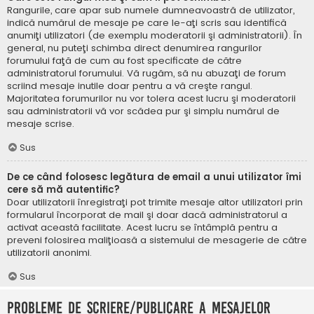
Rangurile, care apar sub numele dumneavoastră de utilizator,
indică numărul de mesaje pe care le-aţi scris sau identifică
anumiţi utilizatori (de exemplu moderatorii şi administratorii). În
general, nu puteţi schimba direct denumirea rangurilor
forumului faţă de cum au fost specificate de către
administratorul forumului. Vă rugăm, să nu abuzaţi de forum
scriind mesaje inutile doar pentru a vă creşte rangul.
Majoritatea forumurilor nu vor tolera acest lucru şi moderatorii
sau administratorii vă vor scădea pur şi simplu numărul de
mesaje scrise.
Sus
De ce când folosesc legătura de email a unui utilizator îmi
cere să mă autentific?
Doar utilizatorii înregistraţi pot trimite mesaje altor utilizatori prin
formularul încorporat de mail şi doar dacă administratorul a
activat această facilitate. Acest lucru se întâmplă pentru a
preveni folosirea maliţioasă a sistemului de mesagerie de către
utilizatorii anonimi.
Sus
Probleme de scriere/publicare a mesajelor