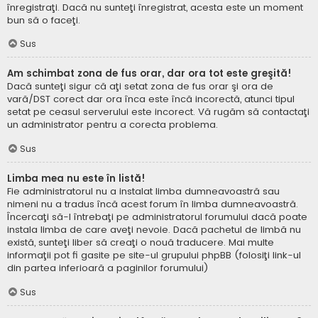
înregistraţi. Dacă nu sunteţi înregistrat, acesta este un moment
bun să o faceţi.
Sus
Am schimbat zona de fus orar, dar ora tot este greşită!
Dacă sunteţi sigur că aţi setat zona de fus orar şi ora de
vară/DST corect dar ora înca este încă incorectă, atunci tipul
setat pe ceasul serverului este incorect. Vă rugăm să contactaţi
un administrator pentru a corecta problema.
Sus
Limba mea nu este în listă!
Fie administratorul nu a instalat limba dumneavoastră sau
nimeni nu a tradus încă acest forum în limba dumneavoastră.
Încercaţi să-l întrebaţi pe administratorul forumului dacă poate
instala limba de care aveţi nevoie. Dacă pachetul de limbă nu
există, sunteţi liber să creaţi o nouă traducere. Mai multe
informaţii pot fi gasite pe site-ul grupului phpBB (folosiţi link-ul
din partea inferioară a paginilor forumului)
Sus