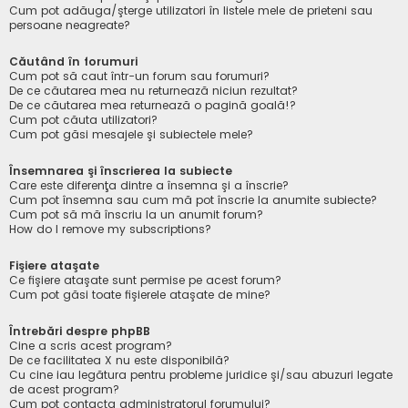
Cum pot adăuga/şterge utilizatori în listele mele de prieteni sau
persoane neagreate?
Căutând în forumuri
Cum pot să caut într-un forum sau forumuri?
De ce căutarea mea nu returnează niciun rezultat?
De ce căutarea mea returnează o pagină goală!?
Cum pot căuta utilizatori?
Cum pot găsi mesajele şi subiectele mele?
Însemnarea şi înscrierea la subiecte
Care este diferenţa dintre a însemna şi a înscrie?
Cum pot însemna sau cum mă pot înscrie la anumite subiecte?
Cum pot să mă înscriu la un anumit forum?
How do I remove my subscriptions?
Fişiere ataşate
Ce fişiere ataşate sunt permise pe acest forum?
Cum pot găsi toate fişierele ataşate de mine?
Întrebări despre phpBB
Cine a scris acest program?
De ce facilitatea X nu este disponibilă?
Cu cine iau legătura pentru probleme juridice şi/sau abuzuri legate
de acest program?
Cum pot contacta administratorul forumului?