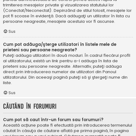
trimiterea mesajelor private şi vizualizarea statutului lor
(Conectat/Neconectat). Depinzând de stilul folosit, mesajele lor
pot fi scoase în evidenţă. Dacă adăugaţi un utilizator în lista cu
persoane neagreate, mesajele acestuia vor fi ascunse.
Sus
Cum pot adăuga/şterge utilizatori în listele mele de
prieteni sau persoane neagreate?
Puteţi adăuga utilizatori în două moduri. În cadrul fiecărui profil
al utilizatorului, există un link pentru a-l adăuga în lista de
prieteni sau persoane neagreate. Alternativ, puteţi adăuga
direct prin introducerea numelor de utilizatori din Panoul
utilizatorului. Din aceeaşi pagină puteţi să şi ştergeţi nume din
liste.
Sus
Căutând în forumuri
Cum pot să caut într-un forum sau forumuri?
Această acțiune poate fi efectuată prin introducerea termenului
căutat în căsuţa de căutare aflată pe prima pagină, în pagina