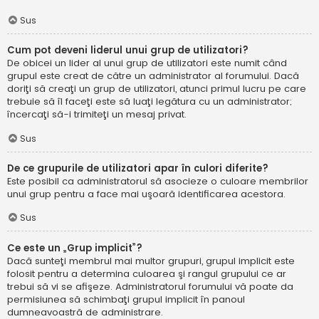
Sus
Cum pot deveni liderul unui grup de utilizatori?
De obicei un lider al unui grup de utilizatori este numit când
grupul este creat de către un administrator al forumului. Dacă
doriţi să creaţi un grup de utilizatori, atunci primul lucru pe care
trebuie să îl faceţi este să luaţi legătura cu un administrator;
încercaţi să-i trimiteţi un mesaj privat.
Sus
De ce grupurile de utilizatori apar în culori diferite?
Este posibil ca administratorul să asocieze o culoare membrilor
unui grup pentru a face mai uşoară identificarea acestora.
Sus
Ce este un „Grup implicit”?
Dacă sunteţi membrul mai multor grupuri, grupul implicit este
folosit pentru a determina culoarea şi rangul grupului ce ar
trebui să vi se afişeze. Administratorul forumului vă poate da
permisiunea să schimbaţi grupul implicit în panoul
dumneavoastră de administrare.