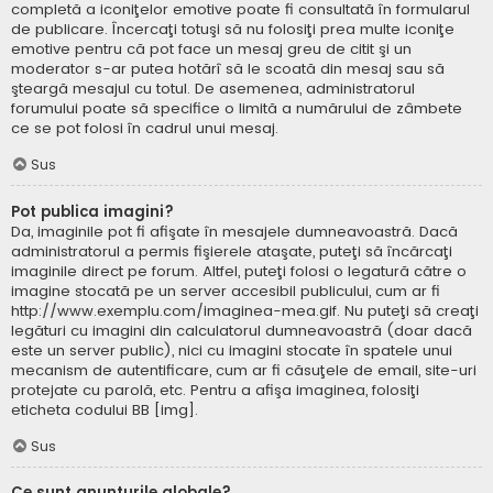
completă a iconiţelor emotive poate fi consultată în formularul
de publicare. Încercaţi totuşi să nu folosiţi prea multe iconiţe
emotive pentru că pot face un mesaj greu de citit şi un
moderator s-ar putea hotărî să le scoată din mesaj sau să
şteargă mesajul cu totul. De asemenea, administratorul
forumului poate să specifice o limită a numărului de zâmbete
ce se pot folosi în cadrul unui mesaj.
Sus
Pot publica imagini?
Da, imaginile pot fi afişate în mesajele dumneavoastră. Dacă
administratorul a permis fişierele ataşate, puteţi să încărcaţi
imaginile direct pe forum. Altfel, puteţi folosi o legatură către o
imagine stocată pe un server accesibil publicului, cum ar fi
http://www.exemplu.com/imaginea-mea.gif. Nu puteţi să creaţi
legături cu imagini din calculatorul dumneavoastră (doar dacă
este un server public), nici cu imagini stocate în spatele unui
mecanism de autentificare, cum ar fi căsuţele de email, site-uri
protejate cu parolă, etc. Pentru a afişa imaginea, folosiţi
eticheta codului BB [img].
Sus
Ce sunt anunţurile globale?