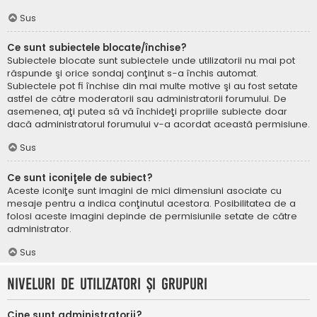
Sus
Ce sunt subiectele blocate/închise?
Subiectele blocate sunt subiectele unde utilizatorii nu mai pot
răspunde şi orice sondaj conţinut s-a închis automat.
Subiectele pot fi închise din mai multe motive şi au fost setate
astfel de către moderatorii sau administratorii forumului. De
asemenea, aţi putea să vă închideţi propriile subiecte doar
dacă administratorul forumului v-a acordat această permisiune.
Sus
Ce sunt iconiţele de subiect?
Aceste iconiţe sunt imagini de mici dimensiuni asociate cu
mesaje pentru a indica conţinutul acestora. Posibilitatea de a
folosi aceste imagini depinde de permisiunile setate de către
administrator.
Sus
Niveluri de utilizatori şi grupuri
Cine sunt administratorii?