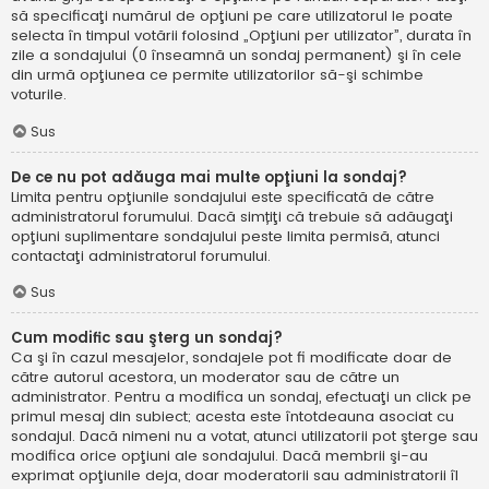
să specificaţi numărul de opţiuni pe care utilizatorul le poate
selecta în timpul votării folosind „Opţiuni per utilizator”, durata în
zile a sondajului (0 înseamnă un sondaj permanent) şi în cele
din urmă opţiunea ce permite utilizatorilor să-şi schimbe
voturile.
Sus
De ce nu pot adăuga mai multe opţiuni la sondaj?
Limita pentru opţiunile sondajului este specificată de către
administratorul forumului. Dacă simțiţi că trebuie să adăugaţi
opţiuni suplimentare sondajului peste limita permisă, atunci
contactaţi administratorul forumului.
Sus
Cum modific sau şterg un sondaj?
Ca şi în cazul mesajelor, sondajele pot fi modificate doar de
către autorul acestora, un moderator sau de către un
administrator. Pentru a modifica un sondaj, efectuaţi un click pe
primul mesaj din subiect; acesta este întotdeauna asociat cu
sondajul. Dacă nimeni nu a votat, atunci utilizatorii pot şterge sau
modifica orice opţiuni ale sondajului. Dacă membrii şi-au
exprimat opţiunile deja, doar moderatorii sau administratorii îl