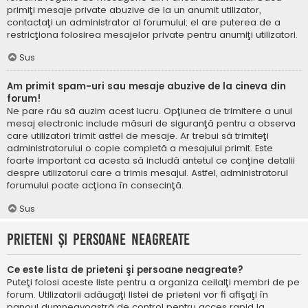
primiţi mesaje private abuzive de la un anumit utilizator,
contactaţi un administrator al forumului; el are puterea de a
restricţiona folosirea mesajelor private pentru anumiţi utilizatori.
Sus
Am primit spam-uri sau mesaje abuzive de la cineva din
forum!
Ne pare rău să auzim acest lucru. Opţiunea de trimitere a unui
mesaj electronic include măsuri de siguranţă pentru a observa
care utilizatori trimit astfel de mesaje. Ar trebui să trimiteţi
administratorului o copie completă a mesajului primit. Este
foarte important ca acesta să includă antetul ce conţine detalii
despre utilizatorul care a trimis mesajul. Astfel, administratorul
forumului poate acţiona în consecinţă.
Sus
Prieteni şi persoane neagreate
Ce este lista de prieteni şi persoane neagreate?
Puteţi folosi aceste liste pentru a organiza ceilalţi membri de pe
forum. Utilizatorii adăugaţi listei de prieteni vor fi afişaţi în
panoul dumneavoastră de control pentru acces rapid la