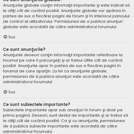
Anunţurile globale conţin informaţii importante şi este indicat să
le citiţi cât de curând posibil. Anunţurile globale vor apărea în
partea de sus a fiecărei pagini de forum şi în interiorul panoului
de control al utilizatorului. Permisiunea de a publica anunţuri
globale este acordată de către administratorul forumului.
Sus
Ce sunt anunţurile?
Anunţurile deseori conţin informaţii importante referitoare la
forumul pe care îl parcurgeţi şi ar trebui citite cât de curând
posibil. Anunţurile apar în partea de sus a fiecărei pagini în
forumul de care aparţin. La fel ca anunţurile globale,
permisiunea de a publica anunţuri este acordată de către
administratorul forumului.
Sus
Ce sunt subiectele importante?
Subiectele importante apar sub anunţuri în forum şi doar pe
prima pagină. Deseori, sunt destul de importante şi ar trebui să
le citiţi cât de curând posibil. Ca şi cu anunţurile, permisiunea
de a publica subiecte importante este acordată de către
administratorul forumului.