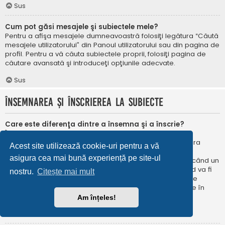
Sus
Cum pot găsi mesajele şi subiectele mele?
Pentru a afişa mesajele dumneavoastră folosiţi legătura “Căută
mesajele utilizatorului” din Panoul utilizatorului sau din pagina de
profil. Pentru a vă căuta subiectele proprii, folosiţi pagina de
căutare avansată şi introduceţi opţiunile adecvate.
Sus
Însemnarea şi înscrierea la subiecte
Care este diferenţa dintre a însemna şi a înscrie?
În phpBB 3.0 însemnarea era foarte asemănătoare cu
însemnarea în browser-ul web. Nu eraţi notificat când era
Acest site utilizează cookie-uri pentru a vă
publicat un răspuns. În phpBB 3.1, însemnarea este
asigura cea mai bună experiență pe site-ul
asemănătoarea înscrierii la un subiect. Puteți fi notificat când un
subiect este actualizat. Înscriindu-vă, veţi fi notificat când va fi
nostru.
Citește mai mult
publicat un răspuns în subiectul sau în forum. Opțiunile de
notificare pentru însemnare și înscriere pot fi configurate în
Panoul utilizatorului, sub “Preferințe forum”.
Am înțeles!
Sus