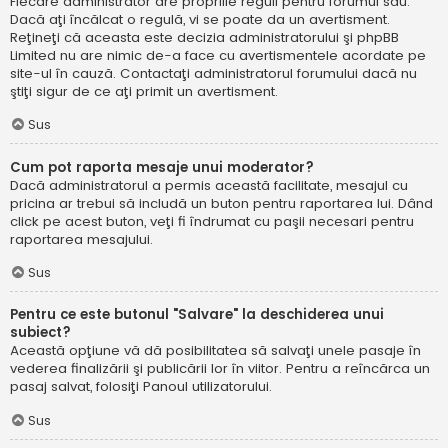
Fiecare administrator are propriile reguli pentru forumul său.
Dacă aţi încălcat o regulă, vi se poate da un avertisment.
Reţineţi că aceasta este decizia administratorului şi phpBB
Limited nu are nimic de-a face cu avertismentele acordate pe
site-ul în cauză. Contactaţi administratorul forumului dacă nu
ştiţi sigur de ce aţi primit un avertisment.
Sus
Cum pot raporta mesaje unui moderator?
Dacă administratorul a permis această facilitate, mesajul cu
pricina ar trebui să includă un buton pentru raportarea lui. Dând
click pe acest buton, veţi fi îndrumat cu paşii necesari pentru
raportarea mesajului.
Sus
Pentru ce este butonul "Salvare" la deschiderea unui
subiect?
Această opţiune vă dă posibilitatea să salvaţi unele pasaje în
vederea finalizării şi publicării lor în viitor. Pentru a reîncărca un
pasaj salvat, folosiţi Panoul utilizatorului.
Sus