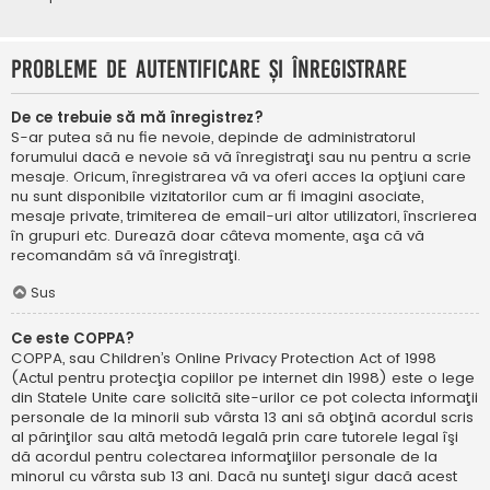
Probleme de autentificare şi înregistrare
De ce trebuie să mă înregistrez?
S-ar putea să nu fie nevoie, depinde de administratorul
forumului dacă e nevoie să vă înregistraţi sau nu pentru a scrie
mesaje. Oricum, înregistrarea vă va oferi acces la opţiuni care
nu sunt disponibile vizitatorilor cum ar fi imagini asociate,
mesaje private, trimiterea de email-uri altor utilizatori, înscrierea
în grupuri etc. Durează doar câteva momente, aşa că vă
recomandăm să vă înregistraţi.
Sus
Ce este COPPA?
COPPA, sau Children’s Online Privacy Protection Act of 1998
(Actul pentru protecţia copiilor pe internet din 1998) este o lege
din Statele Unite care solicită site-urilor ce pot colecta informaţii
personale de la minorii sub vârsta 13 ani să obţină acordul scris
al părinţilor sau altă metodă legală prin care tutorele legal îşi
dă acordul pentru colectarea informaţiilor personale de la
minorul cu vârsta sub 13 ani. Dacă nu sunteţi sigur dacă acest