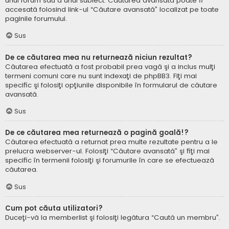
unui forum sau a unui subiect. Căutarea avansată poate fi
accesată folosind link-ul “Căutare avansată” localizat pe toate
paginile forumului.
Sus
De ce căutarea mea nu returnează niciun rezultat?
Căutarea efectuată a fost probabil prea vagă şi a inclus mulţi
termeni comuni care nu sunt indexaţi de phpBB3. Fiţi mai
specific şi folosiţi opţiunile disponibile în formularul de căutare
avansată.
Sus
De ce căutarea mea returnează o pagină goală!?
Căutarea efectuată a returnat prea multe rezultate pentru a le
prelucra webserver-ul. Folosiţi “Căutare avansată” şi fiţi mai
specific în termenii folosiţi şi forumurile în care se efectuează
căutarea.
Sus
Cum pot căuta utilizatori?
Duceţi-vă la memberlist şi folosiţi legătura “Caută un membru”.