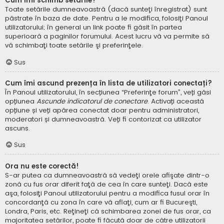
Cum îmi schimb setările?
Toate setările dumneavoastră (dacă sunteţi înregistrat) sunt
păstrate în baza de date. Pentru a le modifica, folosiţi Panoul
utilizatorului; în general un link poate fi găsit în partea
superioară a paginilor forumului. Acest lucru vă va permite să
vă schimbaţi toate setările şi preferinţele.
Sus
Cum îmi ascund prezența în lista de utilizatori conectați?
În Panoul utilizatorului, în secțiunea “Preferinţe forum”, veți găsi
opțiunea
Ascunde indicatorul de conectare
. Activați această
opțiune și veți apărea conectat doar pentru administratori,
moderatori și dumneavoastră. Veți fi contorizat ca utilizator
ascuns.
Sus
Ora nu este corectă!
S-ar putea ca dumneavoastră să vedeţi orele afişate dintr-o
zonă cu fus orar diferit faţă de cea în care sunteţi. Dacă este
aşa, folosiţi Panoul utilizatorului pentru a modifica fusul orar în
concordanţă cu zona în care vă aflaţi, cum ar fi Bucureşti,
Londra, Paris, etc. Reţineţi că schimbarea zonei de fus orar, ca
majoritatea setărilor, poate fi făcută doar de către utilizatorii