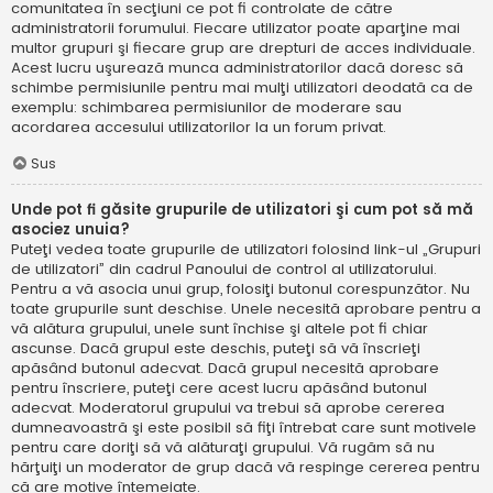
comunitatea în secţiuni ce pot fi controlate de către
administratorii forumului. Fiecare utilizator poate aparţine mai
multor grupuri şi fiecare grup are drepturi de acces individuale.
Acest lucru uşurează munca administratorilor dacă doresc să
schimbe permisiunile pentru mai mulţi utilizatori deodată ca de
exemplu: schimbarea permisiunilor de moderare sau
acordarea accesului utilizatorilor la un forum privat.
Sus
Unde pot fi găsite grupurile de utilizatori şi cum pot să mă
asociez unuia?
Puteţi vedea toate grupurile de utilizatori folosind link-ul „Grupuri
de utilizatori” din cadrul Panoului de control al utilizatorului.
Pentru a vă asocia unui grup, folosiţi butonul corespunzător. Nu
toate grupurile sunt deschise. Unele necesită aprobare pentru a
vă alătura grupului, unele sunt închise şi altele pot fi chiar
ascunse. Dacă grupul este deschis, puteţi să vă înscrieţi
apăsând butonul adecvat. Dacă grupul necesită aprobare
pentru înscriere, puteţi cere acest lucru apăsând butonul
adecvat. Moderatorul grupului va trebui să aprobe cererea
dumneavoastră şi este posibil să fiţi întrebat care sunt motivele
pentru care doriţi să vă alăturaţi grupului. Vă rugăm să nu
hărţuiţi un moderator de grup dacă vă respinge cererea pentru
că are motive întemeiate.