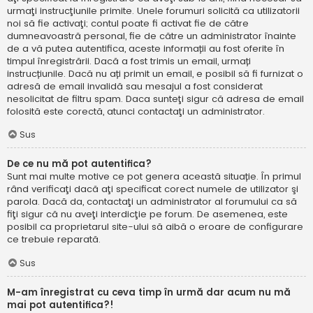
urmaţi instrucţiunile primite. Unele forumuri solicită ca utilizatorii
noi să fie activaţi; contul poate fi activat fie de către
dumneavoastră personal, fie de către un administrator înainte
de a vă putea autentifica, aceste informații au fost oferite în
timpul înregistrării. Dacă a fost trimis un email, urmați
instrucțiunile. Dacă nu ați primit un email, e posibil să fi furnizat o
adresă de email invalidă sau mesajul a fost considerat
nesolicitat de filtru spam. Daca sunteţi sigur că adresa de email
folosită este corectă, atunci contactaţi un administrator.
Sus
De ce nu mă pot autentifica?
Sunt mai multe motive ce pot genera această situație. În primul
rând verificaţi dacă aţi specificat corect numele de utilizator şi
parola. Dacă da, contactaţi un administrator al forumului ca să
fiţi sigur că nu aveţi interdicţie pe forum. De asemenea, este
posibil ca proprietarul site-ului să aibă o eroare de configurare
ce trebuie reparată.
Sus
M-am înregistrat cu ceva timp în urmă dar acum nu mă
mai pot autentifica?!