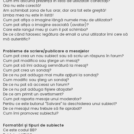
Cum îmi ascund prezența în lista de utilizatori conectați?
Ora nu este corectă!
Am schimbat zona de fus orar, dar ora tot este greşită!
Limba mea nu este în listă!
Cum pot afişa o imagine lângă numele meu de utilizator?
Cum pot afișa o imagine asociată (avatar)?
Care este rangul meu şi cum il pot schimba?
De ce când folosesc legătura de email a unui utilizator îmi cere să
mă autentific?
Probleme de scriere/publicare a mesajelor
Cum pot crea un nou subiect sau să scriu un răspuns în forum?
Cum pot modifica sau şterge un mesaj?
Cum pot să îmi adaug semnătură la mesaj?
Cum pot crea un sondaj?
De ce nu pot adăuga mai multe opţiuni la sondaj?
Cum modific sau şterg un sondaj?
De ce nu pot să accesez un forum?
De ce nu pot adăuga fişiere ataşate?
De ce am primit un avertisment?
Cum pot raporta mesaje unui moderator?
Pentru ce este butonul "Salvare" la deschiderea unui subiect?
De ce mesajul meu trebuie să fie aprobat?
Cum îmi promovez subiectul?
Formatări şi tipuri de subiecte
Ce este codul BB?