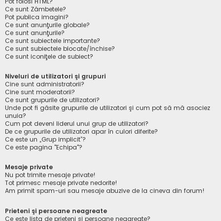
Pot folosi HTML?
Ce sunt Zâmbetele?
Pot publica imagini?
Ce sunt anunţurile globale?
Ce sunt anunţurile?
Ce sunt subiectele importante?
Ce sunt subiectele blocate/închise?
Ce sunt iconiţele de subiect?
Niveluri de utilizatori şi grupuri
Cine sunt administratorii?
Cine sunt moderatorii?
Ce sunt grupurile de utilizatori?
Unde pot fi găsite grupurile de utilizatori şi cum pot să mă asociez
unuia?
Cum pot deveni liderul unui grup de utilizatori?
De ce grupurile de utilizatori apar în culori diferite?
Ce este un „Grup implicit”?
Ce este pagina "Echipa"?
Mesaje private
Nu pot trimite mesaje private!
Tot primesc mesaje private nedorite!
Am primit spam-uri sau mesaje abuzive de la cineva din forum!
Prieteni şi persoane neagreate
Ce este lista de prieteni şi persoane neagreate?