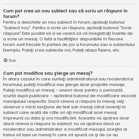
Cum pot crea un nou subiect sau să scriu un răspuns în
forum?
Pentru a deschide un nou subiect în forum, apăsaţi butonul
"Subiect nou". Pentru a scrie un răspuns, apăsați butonul "Scrie
răspuns".Este posibil să vi se ceară să vă înregistraţi înainte de
a scrie un mesaj. O listă a facilităţilor disponibile în fiecare
forum sunt trecute în partea de jos a forumului sau a subiectului.
Exemplu: Puteţi crea subiecte noi, Puteți atașa fișiere, etc.
Sus
Cum pot modifica sau şterge un mesaj?
În afara cazului în care sunteţi administratorul sau moderatorul
forumului, puteţi modifica sau şterge doar propriile mesaje.
Puteţi modifica un mesaj - uneori doar pentru o perioadă
scurtă după publicare - apăsând butonul de modificare asociat
mesajulului respectiv. Dacă cineva a răspuns la mesaj, veţi
observa o mică secţiune de text sub mesaj când reveniţi la
subiect care arată de câte ori aţi modificat acel mesaj
împreună cu data şi ora modificării. Aceasta va apărea doar
dacă cineva a răspuns la subiect; nu va apărea dacă un
moderator sau administrator a modificat mesajul, aceştia ar
trebui să lase un mesaj în care să spună ce şi de ce au