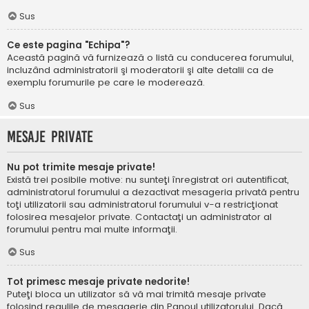
Sus
Ce este pagina "Echipa"?
Această pagină vă furnizează o listă cu conducerea forumului,
incluzând administratorii şi moderatorii şi alte detalii ca de
exemplu forumurile pe care le moderează.
Sus
Mesaje private
Nu pot trimite mesaje private!
Există trei posibile motive: nu sunteţi înregistrat ori autentificat,
administratorul forumului a dezactivat mesageria privată pentru
toţi utilizatorii sau administratorul forumului v-a restricţionat
folosirea mesajelor private. Contactaţi un administrator al
forumului pentru mai multe informaţii.
Sus
Tot primesc mesaje private nedorite!
Puteţi bloca un utilizator să vă mai trimită mesaje private
folosind regulile de mesagerie din Panoul utilizatorului. Dacă