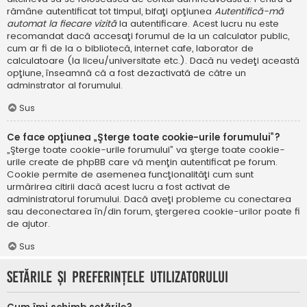
rămâne autentificat tot timpul, bifaţi opţiunea
Autentifică-mă
automat la fiecare vizită
la autentificare. Acest lucru nu este
recomandat dacă accesaţi forumul de la un calculator public,
cum ar fi de la o bibliotecă, internet cafe, laborator de
calculatoare (la liceu/universitate etc.). Dacă nu vedeţi această
opţiune, înseamnă că a fost dezactivată de către un
adminstrator al forumului.
Sus
Ce face opţiunea „Şterge toate cookie-urile forumului”?
„Şterge toate cookie-urile forumului” va şterge toate cookie-
urile create de phpBB care vă menţin autentificat pe forum.
Cookie permite de asemenea funcţionalităţi cum sunt
urmărirea citirii dacă acest lucru a fost activat de
administratorul forumului. Dacă aveţi probleme cu conectarea
sau deconectarea în/din forum, ştergerea cookie-urilor poate fi
de ajutor.
Sus
Setările şi preferinţele utilizatorului