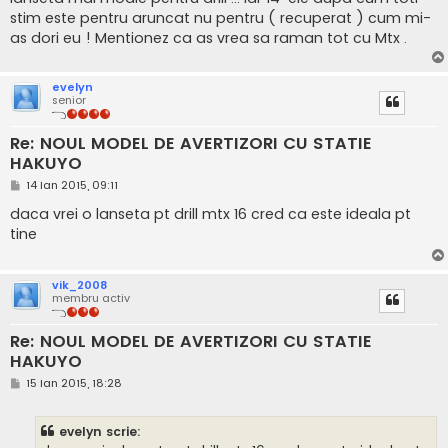
stim este pentru aruncat nu pentru ( recuperat ) cum mi-
as dori eu ! Mentionez ca as vrea sa raman tot cu Mtx .
evelyn
senior
Re: NOUL MODEL DE AVERTIZORI CU STATIE
HAKUYO
M
14 Ian 2015, 09:11
e
s
daca vrei o lanseta pt drill mtx 16 cred ca este ideala pt
a
tine
j
vik_2008
membru activ
Re: NOUL MODEL DE AVERTIZORI CU STATIE
HAKUYO
M
15 Ian 2015, 18:28
e
s
a
evelyn scrie:
j