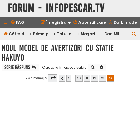
Forum - InfoPescar.Tv
FAQ
Înregistrare
Autentificare
Dark mode
C
Către site-ul Infopescar Tv
Prima pagină
Totul despre pescuit
Magazine, Distribuitori, Promotii
Dan Mitranescu
ă
NOUL MODEL DE AVERTIZORI CU STATIE
u
HAKUYO
t
a
Căutare
Căutare avansată
Scrie răspuns
r
Pagina
14
din
14
204 mesaje
1
…
10
11
12
13
14
Anterior
e