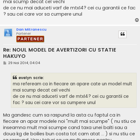
mai scump decat cel vechi
j
de ce nu mai aduceti varf de mtx14? cei cu garantii ce fac
? sau cei care vor sa cumpere unul
Dan Mitranescu
Partener
Re: NOUL MODEL DE AVERTIZORI CU STATIE
HAKUYO
M
29 Noi 2014, 04:04
e
s
a
evelyn scrie:
j
ma refeream ca in fiecare an apare cate un model mult
mai scump decat cel vechi
de ce nu mai aduceti varf de mtx14? cei cu garantii ce
fac ? sau cei care vor sa cumpere unul
Ma gandesc cum sa raspund la asta cu faptul ca in
fiecare an apar modele noi "mult mai scumpe" ( nu stiu ce
inseamna mult mai scumpe cand taxa unei balti sau a
doua kg de boilies bun costa tot cam atat ... ) si nu stiu ce