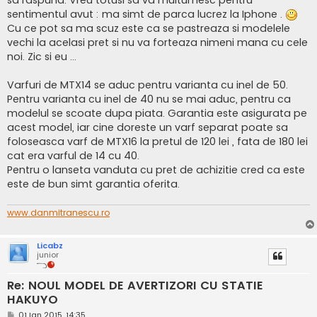
sa raspund. Vreu totusi sa va multumesc pentru
sentimentul avut : ma simt de parca lucrez la Iphone .
Cu ce pot sa ma scuz este ca se pastreaza si modelele
vechi la acelasi pret si nu va forteaza nimeni mana cu cele
noi. Zic si eu ...
Varfuri de MTX14 se aduc pentru varianta cu inel de 50.
Pentru varianta cu inel de 40 nu se mai aduc, pentru ca
modelul se scoate dupa piata. Garantia este asigurata pe
acest model, iar cine doreste un varf separat poate sa
foloseasca varf de MTX16 la pretul de 120 lei , fata de 180 lei
cat era varful de 14 cu 40.
Pentru o lanseta vanduta cu pret de achizitie cred ca este
este de bun simt garantia oferita.
www.danmitranescu.ro
Licabz
junior
Re: NOUL MODEL DE AVERTIZORI CU STATIE
HAKUYO
M
01 Ian 2015, 14:35