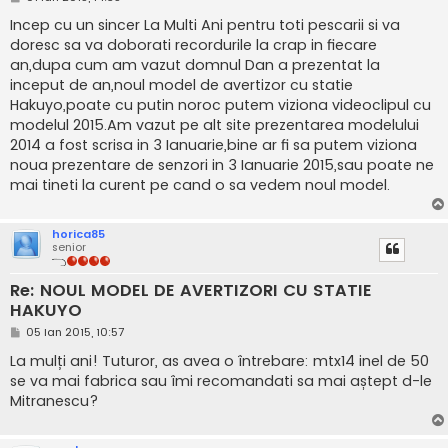
e
s
Incep cu un sincer La Multi Ani pentru toti pescarii si va
a
doresc sa va doborati recordurile la crap in fiecare
j
an,dupa cum am vazut domnul Dan a prezentat la
inceput de an,noul model de avertizor cu statie
Hakuyo,poate cu putin noroc putem viziona videoclipul cu
modelul 2015.Am vazut pe alt site prezentarea modelului
2014 a fost scrisa in 3 Ianuarie,bine ar fi sa putem viziona
noua prezentare de senzori in 3 Ianuarie 2015,sau poate ne
mai tineti la curent pe cand o sa vedem noul model.
horica85
senior
Re: NOUL MODEL DE AVERTIZORI CU STATIE
HAKUYO
M
05 Ian 2015, 10:57
e
s
La mulți ani! Tuturor, as avea o întrebare: mtx14 inel de 50
a
se va mai fabrica sau îmi recomandati sa mai aștept d-le
j
Mitranescu?