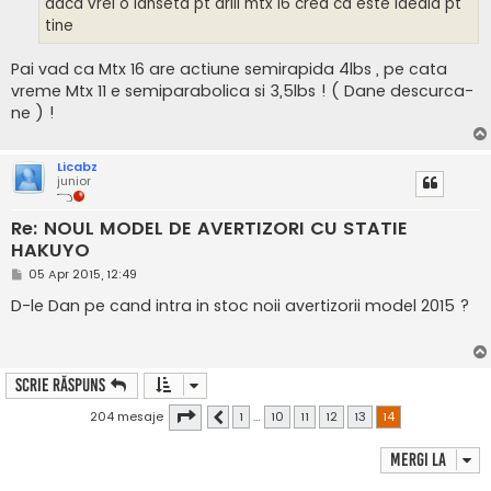
daca vrei o lanseta pt drill mtx 16 cred ca este ideala pt
tine
Pai vad ca Mtx 16 are actiune semirapida 4lbs , pe cata
vreme Mtx 11 e semiparabolica si 3,5lbs ! ( Dane descurca-
ne ) !
Licabz
junior
Re: NOUL MODEL DE AVERTIZORI CU STATIE
HAKUYO
M
05 Apr 2015, 12:49
e
s
D-le Dan pe cand intra in stoc noii avertizorii model 2015 ?
a
j
Scrie răspuns
Pagina
14
din
14
204 mesaje
1
…
10
11
12
13
14
Anterior
Mergi la