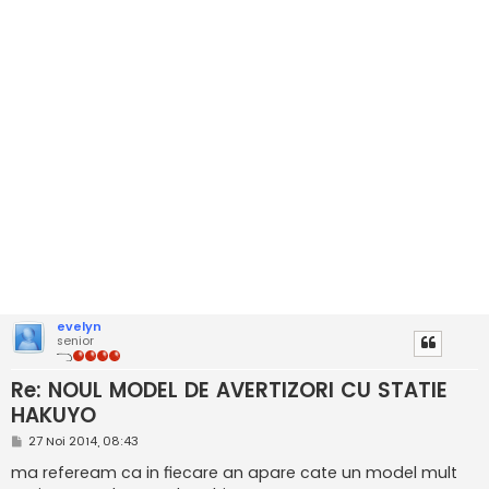
evelyn
senior
Re: NOUL MODEL DE AVERTIZORI CU STATIE
HAKUYO
M
27 Noi 2014, 08:43
e
s
ma refeream ca in fiecare an apare cate un model mult
a