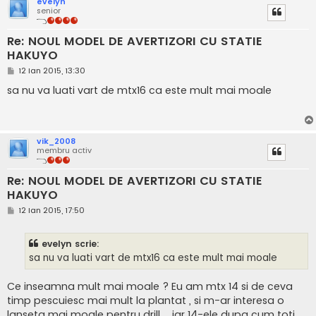
evelyn
senior
Re: NOUL MODEL DE AVERTIZORI CU STATIE
HAKUYO
M
12 Ian 2015, 13:30
e
s
sa nu va luati vart de mtx16 ca este mult mai moale
a
j
vik_2008
membru activ
Re: NOUL MODEL DE AVERTIZORI CU STATIE
HAKUYO
M
12 Ian 2015, 17:50
e
s
a
evelyn scrie:
j
sa nu va luati vart de mtx16 ca este mult mai moale
Ce inseamna mult mai moale ? Eu am mtx 14 si de ceva
timp pescuiesc mai mult la plantat , si m-ar interesa o
lanseta mai moale pentru drill ... iar 14-ele dupa cum toti