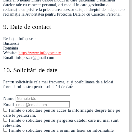
Dacă ai o nemulțumire despre modul în care gestionăm prelucrarea
datelor tale cu caracter personal, ori modul în care gestionăm o
reclamație cu privire la prleucrarea acestor date, ai dreptul de a depune o
reclamație la Autoritatea pentru Protecția Datelor cu Caracter Personal.
9. Date de contact
Redacția Infopescar
Bucuresti
România
Website:
https://www.infopescar.tv
Email:
infopescar@
gmail.com
10. Solicitări de date
Pentru solicitările cele mai frecvente, ai și posibilitatea de a folosi
formularul nostru pentru solicitări de date
Nume
Email
Trimite o solicitare pentru acces la informațiile despre tine pe
care le prelucrăm.
Trimite o solicitare pentru ștergerea datelor care nu mai sunt
relevante.
Trimite o solicitare pentru a primi un fișier cu informațiile