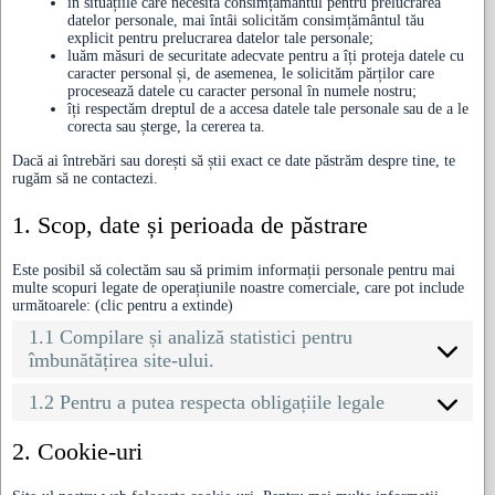
în situațiile care necesită consimțământul pentru prelucrarea
datelor personale, mai întâi solicităm consimțământul tău
explicit pentru prelucrarea datelor tale personale;
luăm măsuri de securitate adecvate pentru a îți proteja datele cu
caracter personal și, de asemenea, le solicităm părților care
procesează datele cu caracter personal în numele nostru;
îți respectăm dreptul de a accesa datele tale personale sau de a le
corecta sau șterge, la cererea ta.
Dacă ai întrebări sau dorești să știi exact ce date păstrăm despre tine, te
rugăm să ne contactezi.
1. Scop, date și perioada de păstrare
Este posibil să colectăm sau să primim informații personale pentru mai
multe scopuri legate de operațiunile noastre comerciale, care pot include
următoarele: (clic pentru a extinde)
1.1 Compilare și analiză statistici pentru
îmbunătățirea site-ului.
1.2 Pentru a putea respecta obligațiile legale
2. Cookie-uri