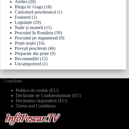
Atelier
(20)
Blogu lu' Gogu
(18)
Caricatură pescărească
(1)
Featured
(1)
Legislație
(29)
Nade și momeli
(11)
Pescuitul în România
(59)
Pescuitul pe mapamond
(9)
Peștii noștri
(16)
Povești pescărești
(46)
Preparate din pește
(9)
Recomandări
(12)
Uncategorized
(1)
Legalitate
Politica de cookie (EU)
Declarație de Confidențialitate (EU)
Declinarea răspunderii (EU)
Terms and Conditions