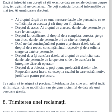
Dacă ai întrebări sau dorești să știi exact ce date personale deținem despre
tine, te rugăm să ne contactezi. Ne poți contacta folosind informațiile de
mai jos. Ai următoarele drepturi:
Ai dreptul să știi de ce sunt necesare datele tale personale, ce se
va întâmpla cu acestea și cât timp vor fi păstrate.
Dreptul de acces: Ai dreptul de a accesa datele tale personale pe
care le cunoaștem.
Dreptul la rectificare: ai dreptul de a completa, corecta, șterge
sau bloca datele tale personale ori de câte ori dorești.
Dacă ne dai consimțământul pentru a prelucra datele tale, ai
dreptul de a revoca consimțământul respectiv și de a solicita
ștergerea datelor personale.
Dreptul de a îți transfera datele: ai dreptul de a solicita toate
datele tale personale de la operator și de a le transfera în
întregime către alt operator.
Dreptul de a obiecta: te poți opune prelucrării datelor tale.
Respectăm acest lucru, cu excepția cazului în care există motive
justificate pentru prelucrare.
Te rugăm să te asiguri că precizezi întotdeauna clar cine ești, astfel încât
să fim siguri că nu modificăm sau ștergem niciun fel de date ale unei
persoane greșite.
8. Trimiterea unei reclamații