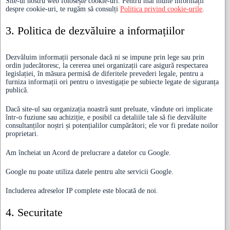
Site-ul nostru web folosește cookie-uri. Pentru mai multe informații
despre cookie-uri, te rugăm să consulți
Politica privind cookie-urile
.
3. Politica de dezvăluire a informațiilor
Dezvăluim informații personale dacă ni se impune prin lege sau prin
ordin judecătoresc, la cererea unei organizații care asigură respectarea
legislației, în măsura permisă de diferitele prevederi legale, pentru a
furniza informații ori pentru o investigație pe subiecte legate de siguranța
publică.
Dacă site-ul sau organizația noastră sunt preluate, vândute ori implicate
într-o fuziune sau achiziție, e posibil ca detaliile tale să fie dezvăluite
consultanților noștri și potențialilor cumpărători; ele vor fi predate noilor
proprietari.
Am încheiat un Acord de prelucrare a datelor cu Google.
Google nu poate utiliza datele pentru alte servicii Google.
Includerea adreselor IP complete este blocată de noi.
4. Securitate