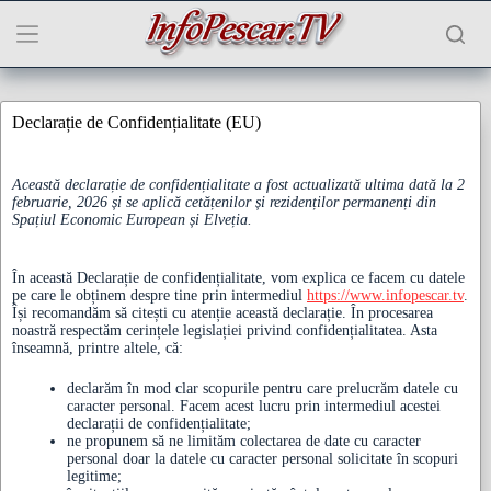
Sari
la
conținut
Declarație de Confidențialitate (EU)
Această declarație de confidențialitate a fost actualizată ultima dată la 2
februarie, 2026 și se aplică cetățenilor și rezidenților permanenți din
Spațiul Economic European și Elveția.
În această Declarație de confidențialitate, vom explica ce facem cu datele
pe care le obținem despre tine prin intermediul
https://www.infopescar.tv
.
Își recomandăm să citești cu atenție această declarație. În procesarea
noastră respectăm cerințele legislației privind confidențialitatea. Asta
înseamnă, printre altele, că:
declarăm în mod clar scopurile pentru care prelucrăm datele cu
caracter personal. Facem acest lucru prin intermediul acestei
declarații de confidențialitate;
ne propunem să ne limităm colectarea de date cu caracter
personal doar la datele cu caracter personal solicitate în scopuri
legitime;