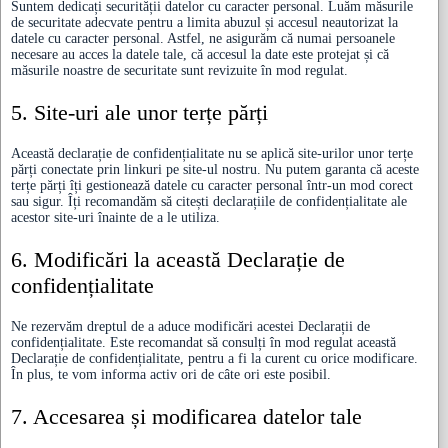
Suntem dedicați securității datelor cu caracter personal. Luăm măsurile
de securitate adecvate pentru a limita abuzul și accesul neautorizat la
datele cu caracter personal. Astfel, ne asigurăm că numai persoanele
necesare au acces la datele tale, că accesul la date este protejat și că
măsurile noastre de securitate sunt revizuite în mod regulat.
5. Site-uri ale unor terțe părți
Această declarație de confidențialitate nu se aplică site-urilor unor terțe
părți conectate prin linkuri pe site-ul nostru. Nu putem garanta că aceste
terțe părți îți gestionează datele cu caracter personal într-un mod corect
sau sigur. Îți recomandăm să citești declarațiile de confidențialitate ale
acestor site-uri înainte de a le utiliza.
6. Modificări la această Declarație de
confidențialitate
Ne rezervăm dreptul de a aduce modificări acestei Declarații de
confidențialitate. Este recomandat să consulți în mod regulat această
Declarație de confidențialitate, pentru a fi la curent cu orice modificare.
În plus, te vom informa activ ori de câte ori este posibil.
7. Accesarea și modificarea datelor tale