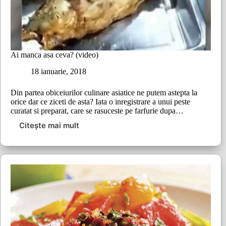
Ai manca asa ceva? (video)
18 ianuarie, 2018
Din partea obiceiurilor culinare asiatice ne putem astepta la
orice dar ce ziceti de asta? Iata o inregistrare a unui peste
curatat si preparat, care se rasuceste pe farfurie dupa…
Citește mai mult
Ai
manca
asa
ceva?
(video)