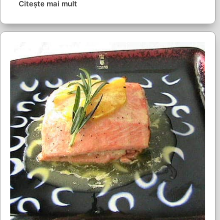
Citește mai mult
Valentine’s
day
by
Vali