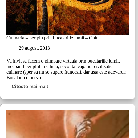
Culinaria – periplu prin bucatariile lumii – China
29 august, 2013
Va invit sa facem o plimbare virtuala prin bucatariile lumii,
incepand periplul in China, socotita leaganul civilizatiei
culinare (sper sa nu se supere francezii, dar asta este adevarul).
Bucataria chineza…
Citește mai mult
Culinaria
–
periplu
prin
bucatariile
lumii
–
China