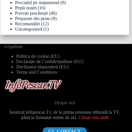
Pescuitul pe mapamond
(9)
Peștii noștri
(16)
Povești pescărești
(46)
Preparate din pește
(9)
Recomandări
(12)
Uncategorized
(1)
Legalitate
Politica de cookie (EU)
Declarație de Confidențialitate (EU)
Declinarea răspunderii (EU)
Terms and Conditions
Despre noi
Istoricul Infopescar.Tv, de la prima emisiune difuzată la TV,
până la formatul online de azi.
Citește mai mult
CONTACT