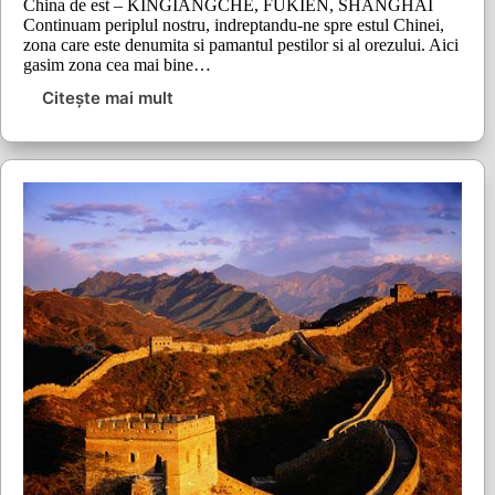
China de est – KINGIANGCHE, FUKIEN, SHANGHAI
Continuam periplul nostru, indreptandu-ne spre estul Chinei,
zona care este denumita si pamantul pestilor si al orezului. Aici
gasim zona cea mai bine…
Citește mai mult
Culinaria
–
periplu
prin
bucatariile
lumii
(2)