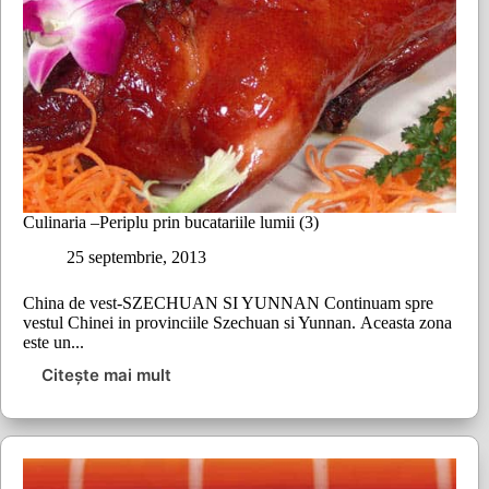
Culinaria –Periplu prin bucatariile lumii (3)
25 septembrie, 2013
China de vest-SZECHUAN SI YUNNAN Continuam spre
vestul Chinei in provinciile Szechuan si Yunnan. Aceasta zona
este un...
Citește mai mult
Culinaria
–
Periplu
prin
bucatariile
lumii