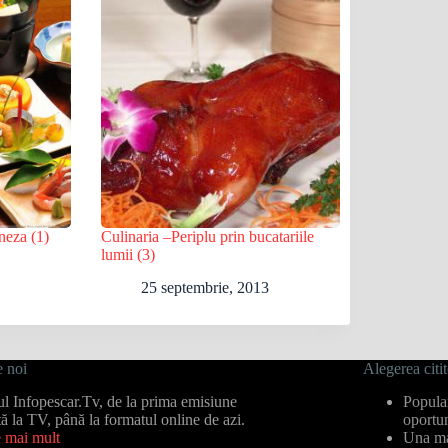
neza (1)
Culinaria –Periplu prin bucatariile
lumii (3)
25 septembrie, 2013
 noi
Alegerea citit
cul Infopescar.Tv, de la prima emisiune
Popular
tă la TV, până la formatul online de azi.
oportu
e mai mult
Una ma