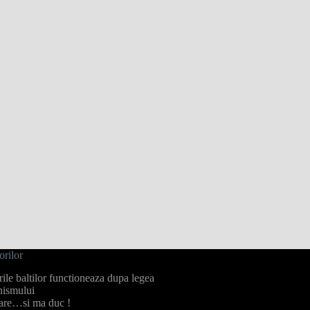
orilor
ile baltilor functioneaza dupa legea
nismului
re…si ma duc !