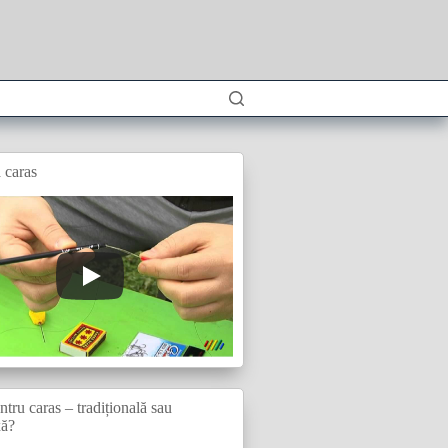
 caras
tru caras – tradițională sau
xă?