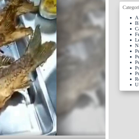
Categori
At
B
C
F
Le
N
P
P
Pe
Po
Pr
R
U