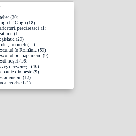
i
elier
(20)
logu lu' Gogu
(18)
aricatură pescărească
(1)
eatured
(1)
gislație
(29)
ade și momeli
(11)
escuitul în România
(59)
escuitul pe mapamond
(9)
știi noștri
(16)
vești pescărești
(46)
eparate din pește
(9)
ecomandări
(12)
ncategorized
(1)