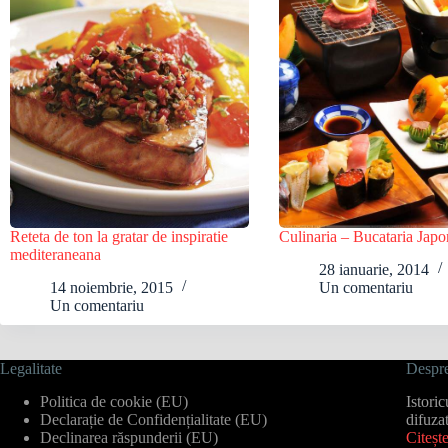
Reteta de ton la gratar de inspiratie
Culinaria – Bucataria Japo
mediteraneana
28 ianuarie, 2014
14 noiembrie, 2015
Un comentariu
Un comentariu
Legalitate
Despre
Politica de cookie (EU)
Istori
Declarație de Confidențialitate (EU)
difuza
Declinarea răspunderii (EU)
Citeșt