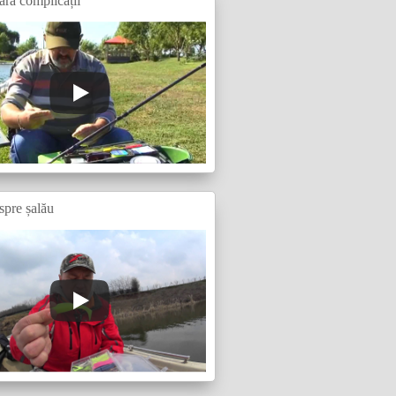
ără complicații
spre șalău