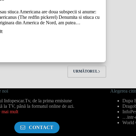
sau stiuca Americana are doua subspecii si anume:
ricanus (The redfin pickerel) Denumita si stiuca cu
e originara din America de Nord, am putea…
lt
URMĂTORUL
 noi
Alegerea citit
cul Infopescar.Tv, de la prima emisiune
Dupa B
tă la TV, până la formatul online de azi.
Dragobe
e mai mult
InfoPes
…intr-
World 
CONTACT