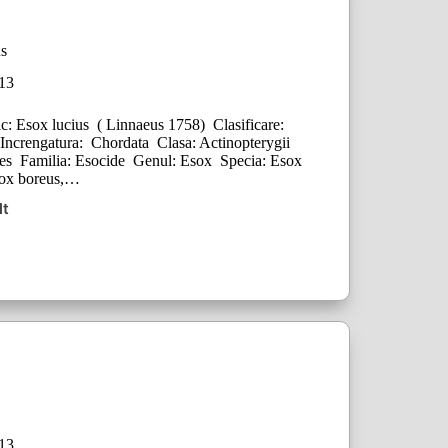
us
013
 Esox lucius ( Linnaeus 1758) Clasificare:
ncrengatura: Chordata Clasa: Actinopterygii
es Familia: Esocide Genul: Esox Specia: Esox
sox boreus,…
lt
013