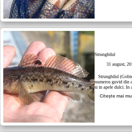
Strunghilul
31 august, 2
Strunghilul (Gobiu
numeros guvid din ap
si in apele dulci. I
Citește mai mu
Strungh