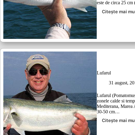
este de circa 25 cm
Citește mai mu
Labanu
Lufarul
31 august, 2
Lufarul (Pomatomus 
zonele calde si tem
Mediterana, Marea 
30-50 cm…
Citește mai mu
Lufarul