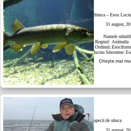
Stiuca – Esox Luci
31 august, 2
Namele stiintific:
Regnul: Animalia I
Ordinul: Esociform
lucius Sinonime: E
Citește mai mu
Stiuca
–
Esox
Lucius
specii de stiuca
31 august, 2