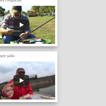
ără complicații
spre șalău