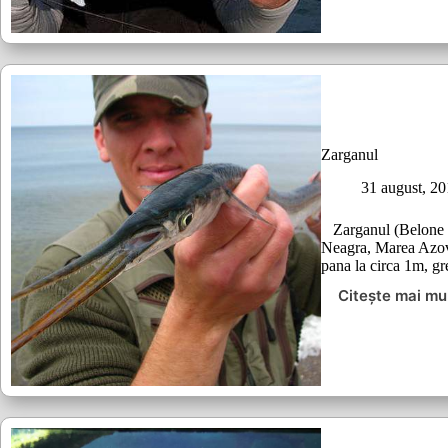
Zarganul
31 august, 2
Zarganul (Belone b
Neagra, Marea Azovu
pana la circa 1m, gr
Citește mai mu
Zargan