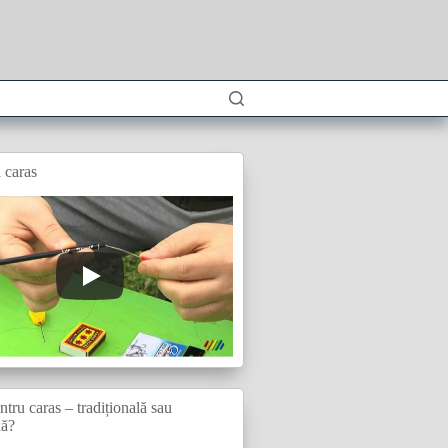
 caras
tru caras – tradițională sau
xă?