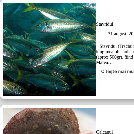
Stavridul
31 august, 2
Stavridul (Trachuru
lungimea obisnuita 
(aprox 500gr), fiin
Marea…
Citește mai mu
Stavrid
Calcanul