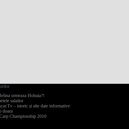
orilor
elina urmeaza Hobaia?!
tele salailor
car.Tv – istoric și alte date informative
o doara
Carp Championship 2010