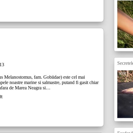
Secretel
013
s Melanostomus, fam. Gobiidae) este cel mai
ele noastre marine si salmastre, putand fi gasit chiar
n afara de Marea Neagra si…
lt
ilul