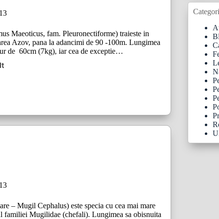
Categori
013
At
us Maeoticus, fam. Pleuronectiforme) traieste in
B
rea Azov, pana la adancimi de 90 -100m. Lungimea
C
 jur de 60cm (7kg), iar cea de exceptie…
F
Le
lt
ul
N
P
P
Pe
Po
Pr
R
U
013
are – Mugil Cephalus) este specia cu cea mai mare
l familiei Mugilidae (chefali). Lungimea sa obisnuita