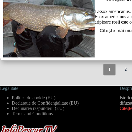
1.Esox americanus, 
Esox americanus ame
aripioare rosii est
Citește mai mu
specii
de
stiuca
1
2
Legalitate
Despre
Politica de cookie (EU)
Istori
Declarație de Confidențialitate (EU)
difuza
Declinarea răspunderii (EU)
Citeșt
Terms and Conditions