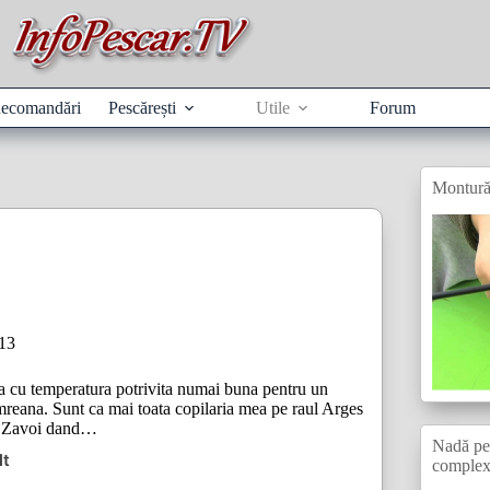
ecomandări
Pescărești
Utile
Forum
Montură
013
a cu temperatura potrivita numai buna pentru un
mreana. Sunt ca mai toata copilaria mea pe raul Arges
ii Zavoi dand…
Nadă pen
lt
comple
a