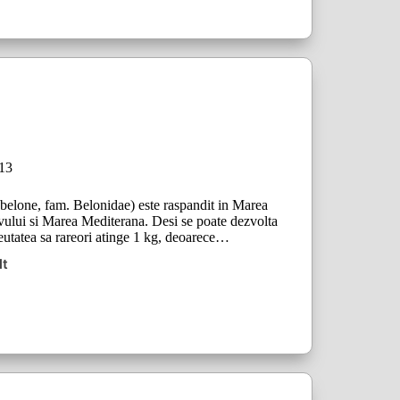
013
elone, fam. Belonidae) este raspandit in Marea
lui si Marea Mediterana. Desi se poate dezvolta
eutatea sa rareori atinge 1 kg, deoarece…
lt
ul