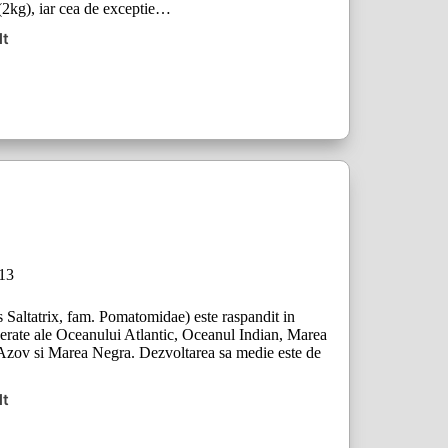
 (2kg), iar cea de exceptie…
lt
l
013
Saltatrix, fam. Pomatomidae) este raspandit in
perate ale Oceanului Atlantic, Oceanul Indian, Marea
Azov si Marea Negra. Dezvoltarea sa medie este de
lt