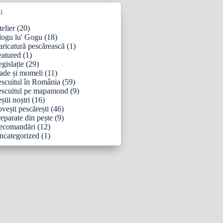
i
elier
(20)
logu lu' Gogu
(18)
aricatură pescărească
(1)
eatured
(1)
gislație
(29)
ade și momeli
(11)
escuitul în România
(59)
escuitul pe mapamond
(9)
știi noștri
(16)
vești pescărești
(46)
eparate din pește
(9)
ecomandări
(12)
ncategorized
(1)