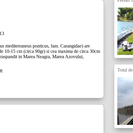
Feeder f
013
s mediterraneus ponticus, fam. Carangidae) are
de 10-15 cm (circa 90gr) si cea maxima de circa 30cm
d raspandit in Marea Neagra, Marea Azovului,
Totul de
lt
ul