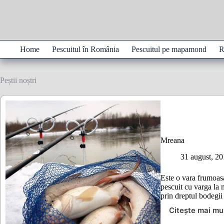
Sari
la
conținut
Home
Pescuitul în România
Pescuitul pe mapamond
R
Peștii noștri
Mreana
31 august, 2
Este o vara frumoas
pescuit cu varga la 
prin dreptul bodeg
Citește mai mu
Mrean