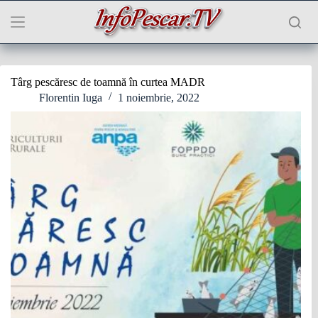
Sari
la
conținut
Târg pescăresc de toamnă în curtea MADR
Florentin Iuga
1 noiembrie, 2022