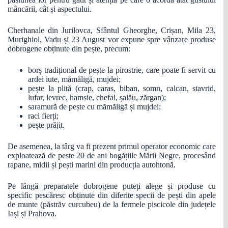
mâncării, cât și aspectului.
Cherhanale din Jurilovca, Sfântul Gheorghe, Crișan, Mila 23,
Murighiol, Vadu și 23 August vor expune spre vânzare produse
dobrogene obținute din pește, precum:
borș tradițional de pește la pirostrie, care poate fi servit cu
ardei iute, mămăligă, mujdei;
pește la plită (crap, caras, biban, somn, calcan, stavrid,
lufar, levrec, hamsie, chefal, șalău, zărgan);
saramură de pește cu mămăligă și mujdei;
raci fierți;
pește prăjit.
De asemenea, la târg va fi prezent primul operator economic care
exploatează de peste 20 de ani bogățiile Mării Negre, procesând
rapane, midii și pești marini din producția autohtonă.
Pe lângă preparatele dobrogene puteți alege și produse cu
specific pescăresc obținute din diferite specii de pești din apele
de munte (păstrăv curcubeu) de la fermele piscicole din județele
Iași și Prahova.