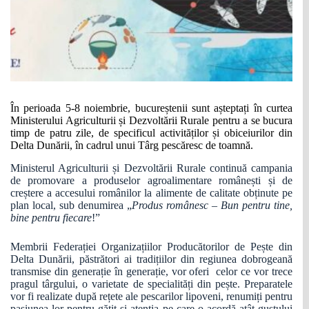
În perioada 5-8 noiembrie, bucureștenii sunt așteptați în curtea
Ministerului Agriculturii și Dezvoltării Rurale pentru a se bucura
timp de patru zile, de specificul activităților și obiceiurilor din
Delta Dunării, în cadrul unui Târg pescăresc de toamnă.
Ministerul Agriculturii și Dezvoltării Rurale continuă campania
de promovare a produselor agroalimentare românești și de
creștere a accesului românilor la alimente de calitate obținute pe
plan local, sub denumirea „
Produs românesc – Bun pentru tine,
bine pentru fiecare
!”
Membrii Federației Organizațiilor Producătorilor de Pește din
Delta Dunării, păstrători ai tradițiilor din regiunea dobrogeană
transmise din generație în generație, vor oferi celor ce vor trece
pragul târgului, o varietate de specialități din pește. Preparatele
vor fi realizate după rețete ale pescarilor lipoveni, renumiți pentru
pasiunea lor pentru gătit și atenția pe care o acordă atât gustului