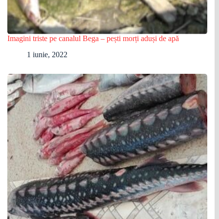
Imagini triste pe canalul Bega – pești morți aduși de apă
1 iunie, 2022