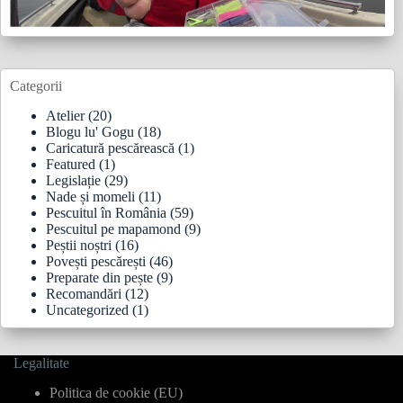
Categorii
Atelier
(20)
Blogu lu' Gogu
(18)
Caricatură pescărească
(1)
Featured
(1)
Legislație
(29)
Nade și momeli
(11)
Pescuitul în România
(59)
Pescuitul pe mapamond
(9)
Peștii noștri
(16)
Povești pescărești
(46)
Preparate din pește
(9)
Recomandări
(12)
Uncategorized
(1)
Legalitate
Politica de cookie (EU)