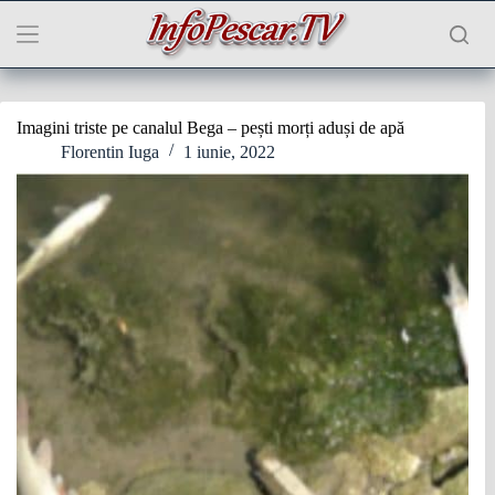
Sari
la
conținut
Imagini triste pe canalul Bega – pești morți aduși de apă
Florentin Iuga
1 iunie, 2022