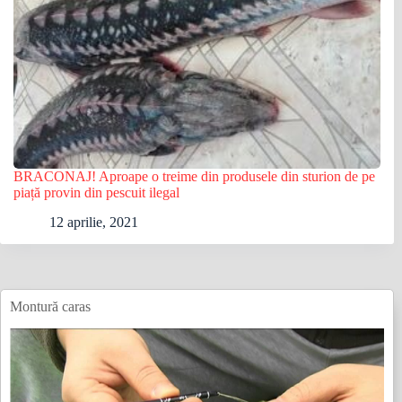
BRACONAJ! Aproape o treime din produsele din sturion de pe
piață provin din pescuit ilegal
12 aprilie, 2021
Montură caras