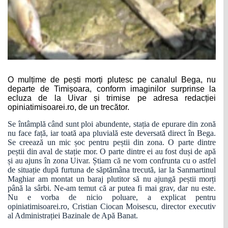
O mulțime de pești morți plutesc pe canalul Bega, nu
departe de Timișoara, conform imaginilor surprinse la
ecluza de la Uivar și trimise pe adresa redacției
opiniatimisoarei.ro, de un trecător.
Se întâmplă când sunt ploi abundente, stația de epurare din zonă
nu face față, iar toată apa pluvială este deversată direct în Bega.
Se creează un mic șoc pentru peștii din zona. O parte dintre
peștii din aval de stație mor. O parte dintre ei au fost duși de apă
și au ajuns în zona Uivar. Știam că ne vom confrunta cu o astfel
de situație după furtuna de săptămâna trecută, iar la Sanmartinul
Maghiar am montat un baraj plutitor să nu ajungă peștii morți
până la sârbi. Ne-am temut că ar putea fi mai grav, dar nu este.
Nu e vorba de nicio poluare, a explicat pentru
opiniatimisoarei.ro, Cristian Ciocan Moisescu, director executiv
al Administrației Bazinale de Apă Banat.