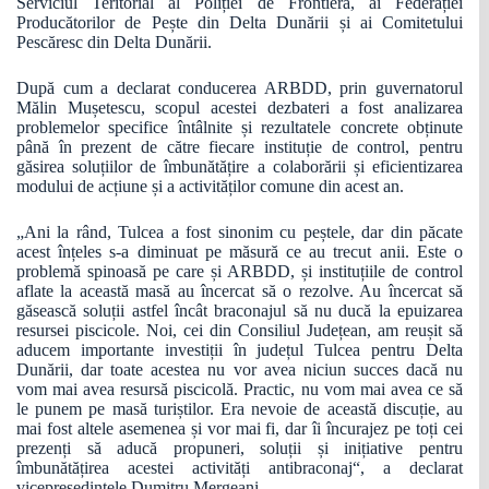
Serviciul Teritorial al Poliției de Frontieră, ai Federației
Producătorilor de Pește din Delta Dunării și ai Comitetului
Pescăresc din Delta Dunării.
După cum a declarat conducerea ARBDD, prin guvernatorul
Mălin Mușetescu, scopul acestei dezbateri a fost analizarea
problemelor specifice întâlnite și rezultatele concrete obținute
până în prezent de către fiecare instituție de control, pentru
găsirea soluțiilor de îmbunătățire a colaborării și eficientizarea
modului de acțiune și a activităților comune din acest an.
„Ani la rând, Tulcea a fost sinonim cu peștele, dar din păcate
acest înțeles s-a diminuat pe măsură ce au trecut anii. Este o
problemă spinoasă pe care și ARBDD, și instituțiile de control
aflate la această masă au încercat să o rezolve. Au încercat să
găsească soluții astfel încât braconajul să nu ducă la epuizarea
resursei piscicole. Noi, cei din Consiliul Județean, am reușit să
aducem importante investiții în județul Tulcea pentru Delta
Dunării, dar toate acestea nu vor avea niciun succes dacă nu
vom mai avea resursă piscicolă. Practic, nu vom mai avea ce să
le punem pe masă turiștilor. Era nevoie de această discuție, au
mai fost altele asemenea și vor mai fi, dar îi încurajez pe toți cei
prezenți să aducă propuneri, soluții și inițiative pentru
îmbunătățirea acestei activități antibraconaj“, a declarat
vicepreședintele Dumitru Mergeani.