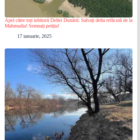
Apel către toți iubitorii Deltei Dunării: Salvați delta refăcută de la
Mahmudia! Semnați petiția!
17 ianuarie, 2025