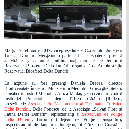
Marți, 19 februarie 2019, vicepreședintele Consiliului Județean
Tulcea, Dumitru Mergeani a participat la dezbaterea privind
activitățile și acțiunile anti-braconaj derulate pe teritoriul
Rezervației Biosferei Delta Dunării, organizată de Administrația
Rezervației Biosferei Delta Dunării.
La acțiune au fost prezenți Daniela Drăcea, director
Biodiversitate în cadrul Ministerului Mediului, Gheorghe Ștefan,
consilier ministrul Mediului, Anica Madar, șef serviciu în cadrul
Instituției Prefectului Județul Tulcea, Cătălin Țibuleac,
președintele
Asociației de Management al Destinației Turistice
Delta Dunării
, Delia Popescu, de la Asociația „Salvați Flora și
Fauna Deltei Dunării“, reprezentanți ai
Serviciului de Poliție
Delta Dunării
, Biroului Județean de Poliție Transporturi,
Inspectoratului de Jandarmi Județean, ai Gărzii de Coastă –