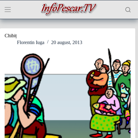
Sari
la
conținut
Chibiț
Florentin Iuga
20 august, 2013