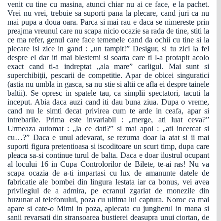
venit cu tine cu masina, atunci chiar nu ai ce face, e la pachet.
Vrei nu vrei, trebuie sa suporti pana la plecare, cand juri ca nu
mai pupa a doua oara. Parca si mai rau e daca se nimereste prin
preajma vreunul care nu scapa nicio ocazie sa rada de tine, stiti la
ce ma refer, genul care face temenele cand da ochii cu tine si la
plecare isi zice in gand : „un tampit!” Desigur, si tu zici la fel
despre el dar iti mai blestemi si soarta care ti l-a protapit acolo
exact cand ti-a indreptat „ala mare” carligul. Mai sunt si
superchibiţii, pescarii de competitie. Apar de obicei singuratici
(astia nu umbla in gasca, sa nu stie si altii ce afla ei despre tainele
baltii). Se opresc in spatele tau, ca simplii spectatori, tacuti la
inceput. Abia daca auzi cand iti dau buna ziua. Dupa o vreme,
cand nu le simti decat privirea cum te arde in ceafa, apar si
intrebarile. Prima este invariabil : „merge, ati luat ceva?”
Urmeaza automat : „la ce dati?” si mai apoi : „ati incercat si
cu…?” Daca e unul adevarat, se rezuma doar la atat si ii mai
suporti figura pretentioasa si iscoditoare un scurt timp, dupa care
pleaca sa-si continue turul de balta. Daca e doar ilustrul ocupant
al locului 16 in Cupa Controlorilor de Bilete, te-ai ras! Nu va
scapa ocazia de a-ti impartasi cu lux de amanunte datele de
fabricatie ale bombei din lingura lestata iar ca bonus, vei avea
privilegiul de a admira, pe ecranul zgariat de monezile din
buzunar al telefonului, poza cu ultima lui captura. Noroc ca mai
apare si cate-o Mimi in poza, aplecata cu jungherul in mana si
sanii revarsati din stransoarea bustierei deasupra unui ciortan, de