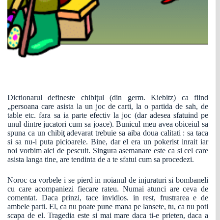
Dictionarul defineste chibiţul (din germ. Kiebitz) ca fiind
„persoana care asista la un joc de carti, la o partida de sah, de
table etc. fara sa ia parte efectiv la joc (dar adesea sfatuind pe
unul dintre jucatori cum sa joace). Bunicul meu avea obiceiul sa
spuna ca un chibiţ adevarat trebuie sa aiba doua calitati : sa taca
si sa nu-i puta picioarele. Bine, dar el era un pokerist inrait iar
noi vorbim aici de pescuit. Singura asemanare este ca si cel care
asista langa tine, are tendinta de a te sfatui cum sa procedezi.
Noroc ca vorbele i se pierd in noianul de injuraturi si bombaneli
cu care acompaniezi fiecare rateu. Numai atunci are ceva de
comentat. Daca prinzi, tace invidios. in rest, frustrarea e de
ambele parti. El, ca nu poate pune mana pe lansete, tu, ca nu poti
scapa de el. Tragedia este si mai mare daca ti-e prieten, daca a