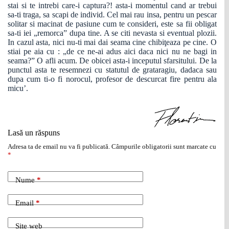
stai si te intrebi care-i captura?! asta-i momentul cand ar trebui
sa-ti traga, sa scapi de individ. Cel mai rau insa, pentru un pescar
solitar si macinat de pasiune cum te consideri, este sa fii obligat
sa-ti iei „remorca” dupa tine. A se citi nevasta si eventual plozii.
In cazul asta, nici nu-ti mai dai seama cine chibiţeaza pe cine. O
stiai pe aia cu : „de ce ne-ai adus aici daca nici nu ne bagi in
seama?” O afli acum. De obicei asta-i inceputul sfarsitului. De la
punctul asta te resemnezi cu statutul de grataragiu, dadaca sau
dupa cum ti-o fi norocul, profesor de descurcat fire pentru ala
micu’.
Lasă un răspuns
Adresa ta de email nu va fi publicată.
Câmpurile obligatorii sunt marcate cu
*
Nume
*
Email
*
Site web