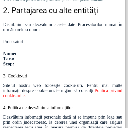
2. Partajarea cu alte entități
Distribuim sau dezvăluim aceste date Procesatorilor numai în
următoarele scopuri:
Procesatori
Nume:
Țara:
Scop:
3. Cookie-uri
Site-ul nostru web folosește cookie-uri. Pentru mai multe
informații despre cookie-uri, te rugăm să consulți
Politica privind
cookie-urile
.
4. Politica de dezvăluire a informațiilor
Dezvăluim informații personale dacă ni se impune prin lege sau
prin ordin judecătoresc, la cererea unei organizații care asigură
respectarea legislației, în măsura permisă de diferitele prevederi