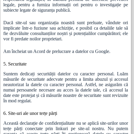
legale, pentru a furniza informații ori pentru o investigație pe
subiecte legate de siguranța publică.
Dacă site-ul sau organizația noastră sunt preluate, vândute ori
implicate într-o fuziune sau achiziție, e posibil ca detaliile tale să
fie dezvăluite consultanților noștri și potențialilor cumpărători; ele
vor fi predate noilor proprietari.
Am încheiat un Acord de prelucrare a datelor cu Google.
5. Securitate
Suntem dedicați securității datelor cu caracter personal. Luăm
măsurile de securitate adecvate pentru a limita abuzul și accesul
neautorizat la datele cu caracter personal. Astfel, ne asigurăm că
numai persoanele necesare au acces la datele tale, că accesul la
date este protejat și că măsurile noastre de securitate sunt revizuite
în mod regulat.
6. Site-uri ale unor terțe părți
Această declarație de confidențialitate nu se aplică site-urilor unor
terțe părți conectate prin linkuri pe site-ul nostru. Nu putem
garanta că aceste terțe părți îți gestionează datele cu caracter