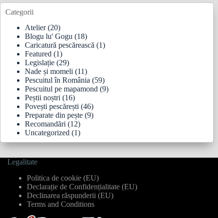
Categorii
Atelier
(20)
Blogu lu' Gogu
(18)
Caricatură pescărească
(1)
Featured
(1)
Legislație
(29)
Nade și momeli
(11)
Pescuitul în România
(59)
Pescuitul pe mapamond
(9)
Peștii noștri
(16)
Povești pescărești
(46)
Preparate din pește
(9)
Recomandări
(12)
Uncategorized
(1)
Legalitate
Politica de cookie (EU)
Declarație de Confidențialitate (EU)
Declinarea răspunderii (EU)
Terms and Conditions