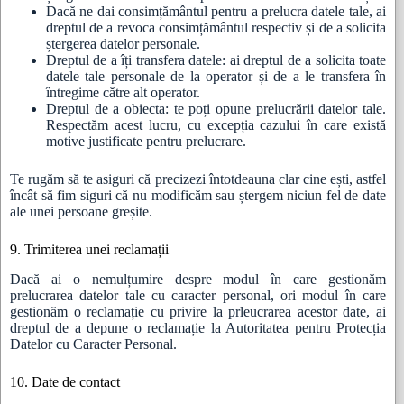
Dacă ne dai consimțământul pentru a prelucra datele tale, ai
dreptul de a revoca consimțământul respectiv și de a solicita
ștergerea datelor personale.
Dreptul de a îți transfera datele: ai dreptul de a solicita toate
datele tale personale de la operator și de a le transfera în
întregime către alt operator.
Dreptul de a obiecta: te poți opune prelucrării datelor tale.
Respectăm acest lucru, cu excepția cazului în care există
motive justificate pentru prelucrare.
Te rugăm să te asiguri că precizezi întotdeauna clar cine ești, astfel
încât să fim siguri că nu modificăm sau ștergem niciun fel de date
ale unei persoane greșite.
9. Trimiterea unei reclamații
Dacă ai o nemulțumire despre modul în care gestionăm
prelucrarea datelor tale cu caracter personal, ori modul în care
gestionăm o reclamație cu privire la prleucrarea acestor date, ai
dreptul de a depune o reclamație la Autoritatea pentru Protecția
Datelor cu Caracter Personal.
10. Date de contact