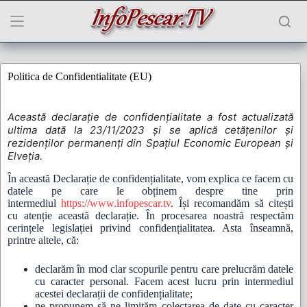
Sari
la
conținut
Politica de Confidentialitate (EU)
Această declarație de confidențialitate a fost actualizată
ultima dată la 23/11/2023 și se aplică cetățenilor și
rezidenților permanenți din Spațiul Economic European și
Elveția.
În această Declarație de confidențialitate, vom explica ce facem cu
datele pe care le obținem despre tine prin
intermediul
https://www.infopescar.tv
. Își recomandăm să citești
cu atenție această declarație. În procesarea noastră respectăm
cerințele legislației privind confidențialitatea. Asta înseamnă,
printre altele, că:
declarăm în mod clar scopurile pentru care prelucrăm datele
cu caracter personal. Facem acest lucru prin intermediul
acestei declarații de confidențialitate;
ne propunem să ne limităm colectarea de date cu caracter