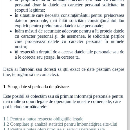
personal doar la datele cu caracter personal solicitate în
scopuri legitime;
în situațiile care necesită consimțământul pentru prelucrarea
datelor personale, mai întâi solicităm consimțământul tău
explicit pentru prelucrarea datelor tale personale;
luăm măsuri de securitate adecvate pentru a îți proteja datele
cu caracter personal și, de asemenea, le solicităm părților
care procesează datele cu caracter personal în numele
nostru;
îți respectăm dreptul de a accesa datele tale personale sau de
a le corecta sau șterge, la cererea ta.
Dacă ai întrebări sau dorești să știi exact ce date păstrăm despre
tine, te rugăm să ne contactezi.
1. Scop, date și perioada de păstrare
Este posibil să colectăm sau să primim informații personale pentru
mai multe scopuri legate de operațiunile noastre comerciale, care
pot include următoarele:
1.1 Pentru a putea respecta obligațiile legale
1.2 Compilare și analiză statistici pentru îmbunătățirea site-ului
1.3 Pentru a putea oferi produse și servicii personalizate