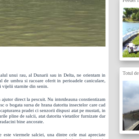
Feeder f
Totul de
lul unui rau, al Dunarii sau in Delta, ne orientam in
l de umbra si racoare oferit in perioadele caniculare,
vijelii starnite din senin.
un ajutor direct la pescuit. Nu intotdeauna constientizam
esc o bogata sursa de hrana datorita insectelor care cad
capturarea pradei ci senzorii dispusi atat pe mustati, in
le pline de salcii, atat datorita vietatilor furnizate dar
 radacini bine ancorate.
 este viermele salciei, una dintre cele mai apreciate