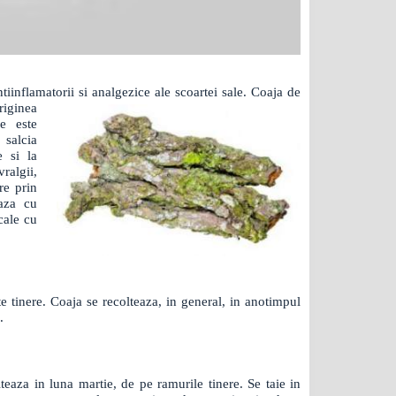
ntiinflamatorii si analgezice ale scoartei sale.
Coaja de
originea
le este
 salcia
e si la
ralgii,
re prin
eaza cu
cale cu
te tinere. Coaja se recolteaza, in general, in anotimpul
.
teaza in luna martie, de pe ramurile tinere. Se taie in