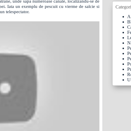
batrane, unde sapa numeroase canale, localizandu-se de
apei. Iata un exemplu de pescuit cu vierme de salcie si
Categori
un telespectator.
At
B
C
F
Le
N
P
P
Pe
Po
Pr
R
U