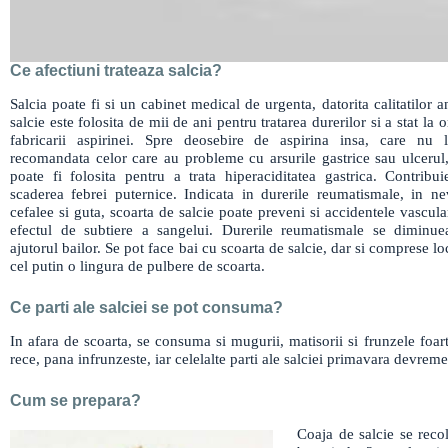
Ce afectiuni trateaza salcia?
Salcia poate fi si un cabinet medical de urgenta, datorita calitatilor a
salcie este folosita de mii de ani pentru tratarea durerilor si a stat la 
fabricarii aspirinei. Spre deosebire de aspirina insa, care nu 
recomandata celor care au probleme cu arsurile gastrice sau ulcerul,
poate fi folosita pentru a trata hiperaciditatea gastrica. Contribui
scaderea febrei puternice. Indicata in durerile reumatismale, in nev
cefalee si guta, scoarta de salcie poate preveni si accidentele vascula
efectul de subtiere a sangelui. Durerile reumatismale se diminu
ajutorul bailor. Se pot face bai cu scoarta de salcie, dar si comprese lo
cel putin o lingura de pulbere de scoarta.
Ce parti ale salciei se pot consuma?
In afara de scoarta, se consuma si mugurii, matisorii si frunzele foar
rece, pana infrunzeste, iar celelalte parti ale salciei primavara devreme
Cum se prepara?
Coaja de salcie se recol