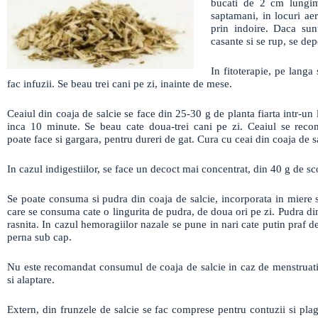
bucati de 2 cm lungim
saptamani, in locuri ae
prin indoire. Daca sunt
casante si se rup, se dep
In fitoterapie, pe langa 
fac infuzii. Se beau trei cani pe zi, inainte de mese.
Ceaiul din coaja de salcie se face din 25-30 g de planta fiarta intr-un 
inca 10 minute. Se beau cate doua-trei cani pe zi. Ceaiul se reco
poate face si gargara, pentru dureri de gat. Cura cu ceai din coaja de s
In cazul indigestiilor, se face un decoct mai concentrat, din 40 g de sco
Se poate consuma si pudra din coaja de salcie, incorporata in miere 
care se consuma cate o lingurita de pudra, de doua ori pe zi. Pudra din
rasnita. In cazul hemoragiilor nazale se pune in nari cate putin praf de
perna sub cap.
Nu este recomandat consumul de coaja de salcie in caz de menstruatie 
si alaptare.
Extern, din frunzele de salcie se fac comprese pentru contuzii si plag