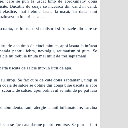
e, care se pun la uscat timp de aproximativ doua
risite. Bucatile de coaja se incearca din cand in cand,
 elastice, mai trebuie lasate la uscat, iar daca sunt
oziteaza in locuri uscate.
scoarta, se folosesc si matisorii si frunzele din care se
litru de apa timp de cinci minute, apoi lasata la infuzat
manda pentru febra, nevralgii, reumatism si guta. Se
alcie nu trebuie tinuta mai mult de trei saptamani.
arta uscata de salcie intr-un litru de apa.
sau sirop. Se fac cure de cate doua saptamani, timp in
 coaja de salcie se obtine din coaja bine uscata si apoi
 scoarta de salcie, apoi bolnavul se intinde pe pat fara
abundenta, rani, alergie la anti-inflamatoare, sarcina
i sau se fac cataplasme pentru entorse. Se pun la fiert