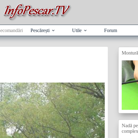
ecomandări
Pescărești
Utile
Forum
Montură
Nadă pen
comple