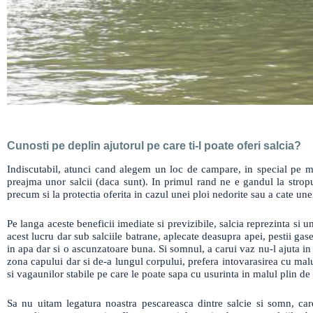
Cunosti pe deplin ajutorul pe care ti-l poate oferi salcia?
Indiscutabil, atunci cand alegem un loc de campare, in special pe ma
preajma unor salcii (daca sunt). In primul rand ne e gandul la stropu
precum si la protectia oferita in cazul unei ploi nedorite sau a cate unei 
Pe langa aceste beneficii imediate si previzibile, salcia reprezinta si 
acest lucru dar sub salciile batrane, aplecate deasupra apei, pestii gas
in apa dar si o ascunzatoare buna. Si somnul, a carui vaz nu-l ajuta in 
zona capului dar si de-a lungul corpului, prefera intovarasirea cu maluri
si vagaunilor stabile pe care le poate sapa cu usurinta in malul plin de
Sa nu uitam legatura noastra pescareasca dintre salcie si somn, care