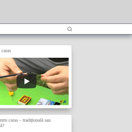
 caras
tru caras – tradițională sau
xă?