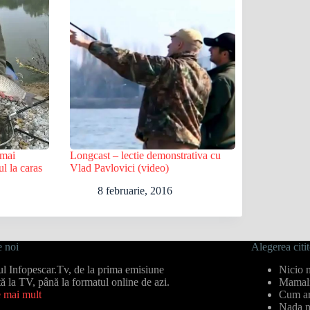
 mai
Longcast – lectie demonstrativa cu
ul la caras
Vlad Pavlovici (video)
8 februarie, 2016
 noi
Alegerea citit
cul Infopescar.Tv, de la prima emisiune
Nicio 
tă la TV, până la formatul online de azi.
Mamali
e mai mult
Cum ar
Nada n