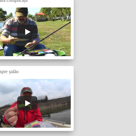
ără complicații
spre șalău