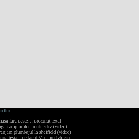
orilor
masa fara peste… procurat legal
ga campionilor in obiectiv (video)
anjam plumbajul la sheffield (video)
oua testata pe lacul Varlaam (video)