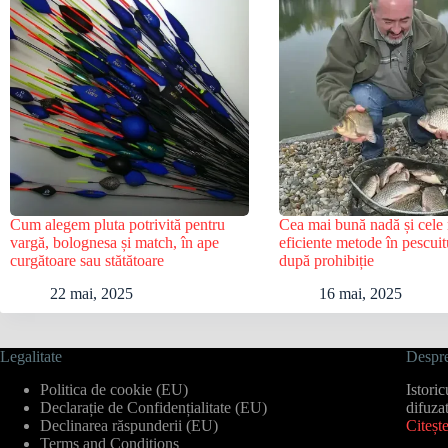
Cum alegem pluta potrivită pentru
Cea mai bună nadă și cele
vargă, bolognesa și match, în ape
eficiente metode în pescuit
curgătoare sau stătătoare
după prohibiție
22 mai, 2025
16 mai, 2025
Legalitate
Despre
Politica de cookie (EU)
Istori
Declarație de Confidențialitate (EU)
difuza
Declinarea răspunderii (EU)
Citeșt
Terms and Conditions