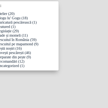
i
elier
(20)
logu lu' Gogu
(18)
aricatură pescărească
(1)
eatured
(1)
gislație
(29)
ade și momeli
(11)
escuitul în România
(59)
escuitul pe mapamond
(9)
știi noștri
(16)
vești pescărești
(46)
eparate din pește
(9)
ecomandări
(12)
ncategorized
(1)