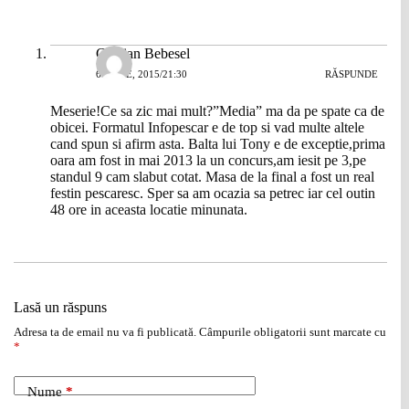
Cristian Bebesel
6 IUNIE, 2015/21:30
RĂSPUNDE
Meserie!Ce sa zic mai mult?”Media” ma da pe spate ca de
obicei. Formatul Infopescar e de top si vad multe altele
cand spun si afirm asta. Balta lui Tony e de exceptie,prima
oara am fost in mai 2013 la un concurs,am iesit pe 3,pe
standul 9 cam slabut cotat. Masa de la final a fost un real
festin pescaresc. Sper sa am ocazia sa petrec iar cel outin
48 ore in aceasta locatie minunata.
Lasă un răspuns
Adresa ta de email nu va fi publicată.
Câmpurile obligatorii sunt marcate cu
*
Nume
*