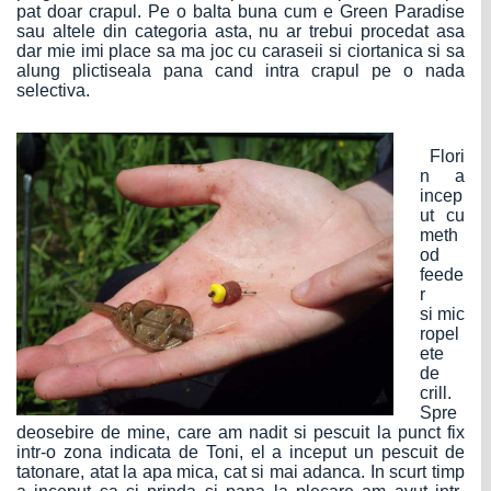
pat doar crapul. Pe o balta buna cum e Green Paradise
sau altele din categoria asta, nu ar trebui procedat asa
dar mie imi place sa ma joc cu caraseii si ciortanica si sa
alung plictiseala pana cand intra crapul pe o nada
selectiva.
Flori
n a
incep
ut cu
meth
od
feede
r
si mic
ropel
ete
de
crill.
Spre
deosebire de mine, care am nadit si pescuit la punct fix
intr-o zona indicata de Toni, el a inceput un pescuit de
tatonare, atat la apa mica, cat si mai adanca. In scurt timp