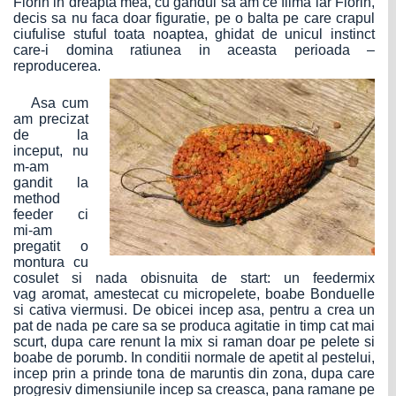
Florin in dreapta mea, cu gandul sa am ce filma iar Florin,
decis sa nu faca doar figuratie, pe o balta pe care crapul
ciufulise stuful toata noaptea, ghidat de unicul instinct
care-i domina ratiunea in aceasta perioada –
reproducerea.
Asa cum
am precizat
de la
inceput, nu
m-am
gandit la
method
feeder ci
mi-am
pregatit o
montura cu
cosulet si nada obisnuita de start: un feedermix
vag aromat, amestecat cu micropelete, boabe Bonduelle
si cativa viermusi. De obicei incep asa, pentru a crea un
pat de nada pe care sa se produca agitatie in timp cat mai
scurt, dupa care renunt la mix si raman doar pe pelete si
boabe de porumb. In conditii normale de apetit al pestelui,
incep prin a prinde tona de maruntis din zona, dupa care
progresiv dimensiunile incep sa creasca, pana ramane pe