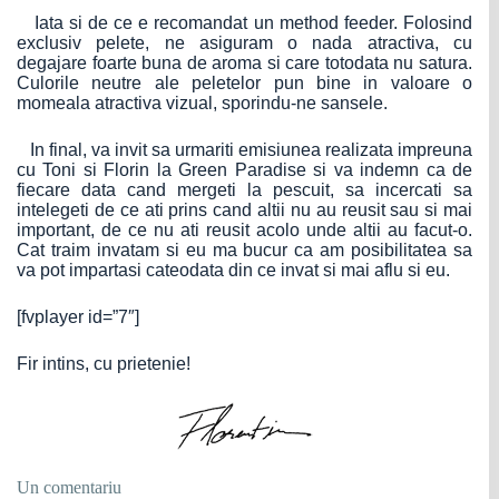
Iata si de ce e recomandat un method feeder. Folosind
exclusiv pelete, ne asiguram o nada atractiva, cu
degajare foarte buna de aroma si care totodata nu satura.
Culorile neutre ale peletelor pun bine in valoare o
momeala atractiva vizual, sporindu-ne sansele.
In final, va invit sa urmariti emisiunea realizata impreuna
cu Toni si Florin la Green Paradise si va indemn ca de
fiecare data cand mergeti la pescuit, sa incercati sa
intelegeti de ce ati prins cand altii nu au reusit sau si mai
important, de ce nu ati reusit acolo unde altii au facut-o.
Cat traim invatam si eu ma bucur ca am posibilitatea sa
va pot impartasi cateodata din ce invat si mai aflu si eu.
[fvplayer id=”7″]
Fir intins, cu prietenie!
Un comentariu