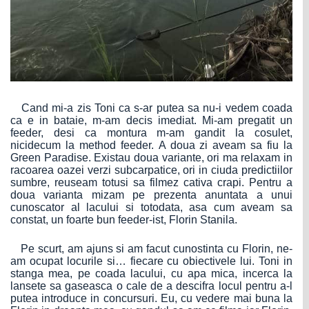
Cand mi-a zis Toni ca s-ar putea sa nu-i vedem coada
ca e in bataie, m-am decis imediat. Mi-am pregatit un
feeder, desi ca montura m-am gandit la cosulet,
nicidecum la method feeder. A doua zi aveam sa fiu la
Green Paradise. Existau doua variante, ori ma relaxam in
racoarea oazei verzi subcarpatice, ori in ciuda predictiilor
sumbre, reuseam totusi sa filmez cativa crapi. Pentru a
doua varianta mizam pe prezenta anuntata a unui
cunoscator al lacului si totodata, asa cum aveam sa
constat, un foarte bun feeder-ist, Florin Stanila.
Pe scurt, am ajuns si am facut cunostinta cu Florin, ne-
am ocupat locurile si… fiecare cu obiectivele lui. Toni in
stanga mea, pe coada lacului, cu apa mica, incerca la
lansete sa gaseasca o cale de a descifra locul pentru a-l
putea introduce in concursuri. Eu, cu vedere mai buna la