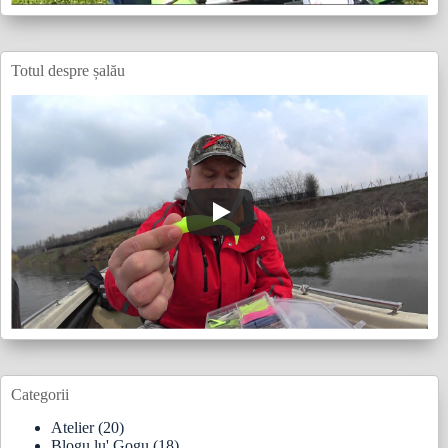
Totul despre șalău
Categorii
Atelier
(20)
Blogu lu' Gogu
(18)