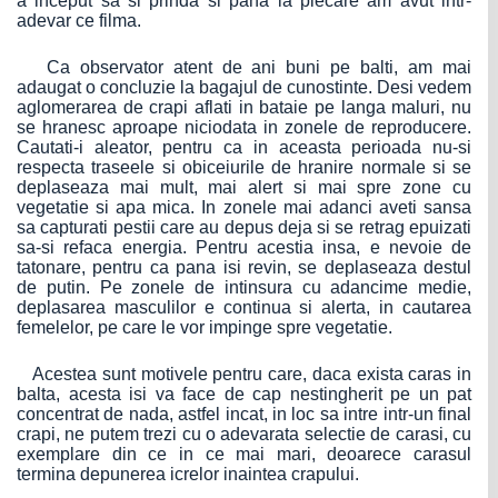
a inceput sa si prinda si pana la plecare am avut intr-
adevar ce filma.
Ca observator atent de ani buni pe balti, am mai
adaugat o concluzie la bagajul de cunostinte. Desi vedem
aglomerarea de crapi aflati in bataie pe langa maluri, nu
se hranesc aproape niciodata in zonele de reproducere.
Cautati-i aleator, pentru ca in aceasta perioada nu-si
respecta traseele si obiceiurile de hranire normale si se
deplaseaza mai mult, mai alert si mai spre zone cu
vegetatie si apa mica. In zonele mai adanci aveti sansa
sa capturati pestii care au depus deja si se retrag epuizati
sa-si refaca energia. Pentru acestia insa, e nevoie de
tatonare, pentru ca pana isi revin, se deplaseaza destul
de putin. Pe zonele de intinsura cu adancime medie,
deplasarea masculilor e continua si alerta, in cautarea
femelelor, pe care le vor impinge spre vegetatie.
Acestea sunt motivele pentru care, daca exista caras in
balta, acesta isi va face de cap nestingherit pe un pat
concentrat de nada, astfel incat, in loc sa intre intr-un final
crapi, ne putem trezi cu o adevarata selectie de carasi, cu
exemplare din ce in ce mai mari, deoarece carasul
termina depunerea icrelor inaintea crapului.