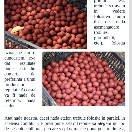
primul test,
trebuie sa avem
in vedere
folosirea unui
tip de nada
asemanatoare
(boilies,
groundbait,
etc.), folosita
uzual, pe care o
cunoastem, ne-a
dat rezultate
bune si este din
comert, de
preferinta a unui
producator
reputat. Aceasta
va fi nada de
referinta, nada
etalon.
Atat nada noastra, cat si nada etalon trebuie folosite in paralel, in
aceleasi conditii. Ce presupune asta? Trebuie sa alegem un loc
de pescuit echilibrat, pe care sa plasam cele doua posturi de test,