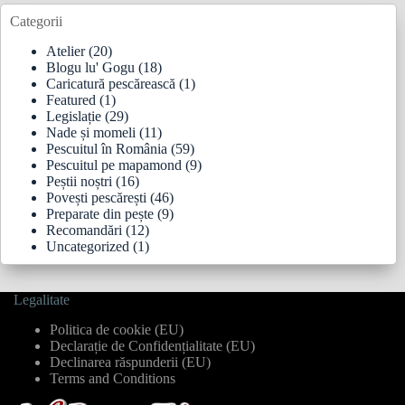
Categorii
Atelier
(20)
Blogu lu' Gogu
(18)
Caricatură pescărească
(1)
Featured
(1)
Legislație
(29)
Nade și momeli
(11)
Pescuitul în România
(59)
Pescuitul pe mapamond
(9)
Peștii noștri
(16)
Povești pescărești
(46)
Preparate din pește
(9)
Recomandări
(12)
Uncategorized
(1)
Legalitate
Politica de cookie (EU)
Declarație de Confidențialitate (EU)
Declinarea răspunderii (EU)
Terms and Conditions