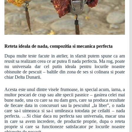
Reteta ideala de nada, compozitia si mecanica perfecta
Dupa multe teste facute in atelier, in sfarsit putem spune ca am
reusit sa realizam ceea ce ar putea fi nada perfecta. Ma rog, poate
nu universala dar cel putin ideala pentru locurile noastre
obisnuite de pescuit – baltile din zona de ses si colinara si poate
chiar Delta Dunarii.
Acesta este unul dintre visele frumoase, in special acum, iarna, a
multor pescari de crap sau alte specii pasnice – gasirea celei mai
bune nade, una cu care sa nu dam gres, care sa produca rezultate
de fiecare data in concursuri sau la pescuitul „la liber”, o nada
care sa-i uimeasca si sa-i umileasca totodata pe ceilalti – nada
perfecta. …Si chiar daca nu perfecta sau universala, macar una
in care sa avem incredere, de productie proprie, dupa o reteta
proprie si care sa functioneze satisfacator pe locurile noastre
obisnuite de pescuit.