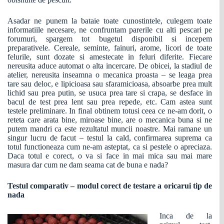
Asadar ne punem la bataie toate cunostintele, culegem toate
informatiile necesare, ne confruntam parerile cu alti pescari pe
forumuri, spargem tot bugetul disponibil si incepem
preparativele. Cereale, seminte, fainuri, arome, licori de toate
felurile, sunt dozate si amestecate in feluri diferite. Fiecare
nereusita aduce automat o alta incercare. De obicei, la stadiul de
atelier, nereusita inseamna o mecanica proasta – se leaga prea
tare sau deloc, e lipicioasa sau sfaramicioasa, absoarbe prea mult
lichid sau prea putin, se usuca prea tare si crapa, se desface in
bacul de test prea lent sau prea repede, etc. Cam astea sunt
testele preliminare. In final obtinem totusi ceea ce ne-am dorit, o
reteta care arata bine, miroase bine, are o mecanica buna si ne
putem mandri ca este rezultatul muncii noastre. Mai ramane un
singur lucru de facut – testul la cald, confirmarea suprema ca
totul functioneaza cum ne-am asteptat, ca si pestele o apreciaza.
Daca totul e corect, o va si face in mai mica sau mai mare
masura dar cum ne dam seama cat de buna e nada?
Testul comparativ – modul corect de testare a oricarui tip de
nada
Inca de la