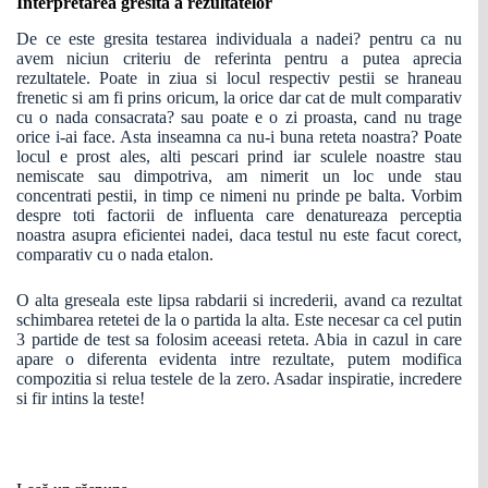
Interpretarea gresita a rezultatelor
De ce este gresita testarea individuala a nadei? pentru ca nu
avem niciun criteriu de referinta pentru a putea aprecia
rezultatele. Poate in ziua si locul respectiv pestii se hraneau
frenetic si am fi prins oricum, la orice dar cat de mult comparativ
cu o nada consacrata? sau poate e o zi proasta, cand nu trage
orice i-ai face. Asta inseamna ca nu-i buna reteta noastra? Poate
locul e prost ales, alti pescari prind iar sculele noastre stau
nemiscate sau dimpotriva, am nimerit un loc unde stau
concentrati pestii, in timp ce nimeni nu prinde pe balta. Vorbim
despre toti factorii de influenta care denatureaza perceptia
noastra asupra eficientei nadei, daca testul nu este facut corect,
comparativ cu o nada etalon.
O alta greseala este lipsa rabdarii si increderii, avand ca rezultat
schimbarea retetei de la o partida la alta. Este necesar ca cel putin
3 partide de test sa folosim aceeasi reteta. Abia in cazul in care
apare o diferenta evidenta intre rezultate, putem modifica
compozitia si relua testele de la zero. Asadar inspiratie, incredere
si fir intins la teste!