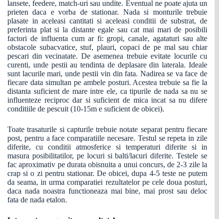
lansete, feedere, match-uri sau undite. Eventual ne poate ajuta un
prieten daca e vorba de stationar. Nada si monturile trebuie
plasate in aceleasi cantitati si aceleasi conditii de substrat, de
preferinta plat si la distante egale sau cat mai mari de posibili
factori de influenta cum ar fi: gropi, canale, agataturi sau alte
obstacole subacvatice, stuf, plauri, copaci de pe mal sau chiar
pescari din vecinatate. De asemenea trebuie evitate locurile cu
curenti, unde pestii au tendinta de deplasare din laterala. Ideale
sunt lacurile mari, unde pestii vin din fata. Nadirea se va face de
fiecare data simultan pe ambele posturi. Acestea trebuie sa fie la
distanta suficient de mare intre ele, ca tipurile de nada sa nu se
influenteze reciproc dar si suficient de mica incat sa nu difere
conditiile de pescuit (10-15m e suficient de obicei).
Toate trasaturile si capturile trebuie notate separat pentru fiecare
post, pentru a face comparatiile necesare. Testul se repeta in zile
diferite, cu conditii atmosferice si temperaturi diferite si in
masura posibilitatilor, pe locuri si balti/lacuri diferite. Testele se
fac aproximativ pe durata obisnuita a unui concurs, de 2-3 zile la
crap si o zi pentru stationar. De obicei, dupa 4-5 teste ne putem
da seama, in urma comparatiei rezultatelor pe cele doua posturi,
daca nada noastra functioneaza mai bine, mai prost sau deloc
fata de nada etalon.