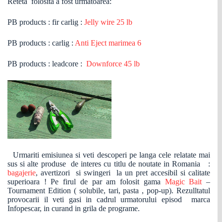
Reteta folosita a fost urmatoarea:
PB products : fir carlig :
Jelly wire 25 lb
PB products : carlig :
Anti Eject marimea 6
PB products : leadcore :
Downforce 45 lb
Urmariti emisiunea si veti descoperi pe langa cele relatate mai
sus si alte produse de interes cu titlu de noutate in Romania :
bagajerie
, avertizori si swingeri la un pret accesibil si calitate
superioara ! Pe firul de par am folosit gama
Magic Bait
–
Tournament Edition ( solubile, tari, pasta , pop-up). Rezulltatul
provocarii il veti gasi in cadrul urmatorului episod marca
Infopescar, in curand in grila de programe.