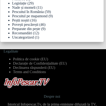
Legislație
(29)
Nade și momeli
(11)
Pescuitul în România
(59)
Pescuitul pe mapamond
(9)
Peștii noștri
(16)
Povești pescărești
(46)
Preparate din pește
(9)
Recomandări
(12)
Uncategorized
(1)
Legalitate
Politica de cookie (EU)
Declarație de Confidențialitate (EU)
Declinarea răspunderii (EU)
Terms and Conditions
Despre noi
Istoricul Infopescar.Tv, de la prima emisiune difuzată la TV,