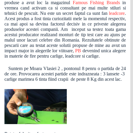
produse a avut loc la magazinul
Famous Fishing Brands
in
vremea cand activam ca si consultant pe mai multe stiluri si
tehnici de pescuit. Nu este un secret faptul ca sunt fan
leadcore
.
Acest produs a fost tinta curiozitatii mele la momentul respectiv,
ca mai apoi sa devina factorul decisiv in ce priveste alegerea
produselor acestei companii. Am inceput sa testez toata gama
acestui producator realizand monturi de tip test care au ajuns pe
malul unor lacuri celebre din Romania. Rezultatele obtinute de
pescarii care au testat aceste solutii propuse de mine au avut un
impact major in alegerile lor viitoare,
PB
devenind unica alegere
in materie de fire pentru carlige, leadcore si carlige.
Suntem pe Moara Vlasiei 2 , pontonul 8 penru o partida de 24
de ore. Provocarea acestei partide este indrazneata : 3 lansete -3
carlige marimea 6 tinta fiind crapii de peste 8 Kg din acest lac.