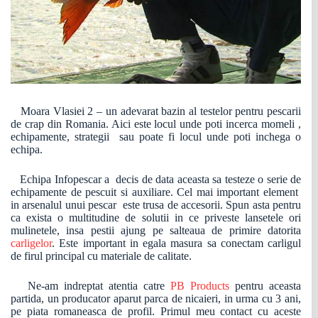
Moara Vlasiei 2 – un adevarat bazin al testelor pentru pescarii
de crap din Romania. Aici este locul unde poti incerca momeli ,
echipamente, strategii sau poate fi locul unde poti inchega o
echipa.
Echipa Infopescar a decis de data aceasta sa testeze o serie de
echipamente de pescuit si auxiliare. Cel mai important element
in arsenalul unui pescar este trusa de accesorii. Spun asta pentru
ca exista o multitudine de solutii in ce priveste lansetele ori
mulinetele, insa pestii ajung pe salteaua de primire datorita
carligelor
. Este important in egala masura sa conectam carligul
de firul principal cu materiale de calitate.
Ne-am indreptat atentia catre
PB Products
pentru aceasta
partida, un producator aparut parca de nicaieri, in urma cu 3 ani,
pe piata romaneasca de profil. Primul meu contact cu aceste