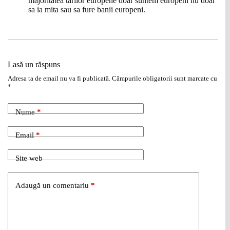
majoritatea tarilor europene doar suntem europeni nu doar
sa ia mita sau sa fure banii europeni.
Lasă un răspuns
Adresa ta de email nu va fi publicată.
Câmpurile obligatorii sunt marcate cu
*
Nume
*
Email
*
Site web
Adaugă un comentariu
*