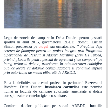
Legat de zonele de campare în Delta Dunării pentru pescarii
sportivi in anul 2015, guvernatorul RBDD, domnul Lucian
Simion precizeaza pe
blogul
sau urmatoarele:
” Pregătim deja
cererea de finanțare pentru un proiect integrat prin Programul
Operațional de Pescuit și Afaceri Maritime (prin ITI Tulcea)
privind „Locurile pentru pescuit de agrement și de campare” pe
întreg teritoriul deltaic, transferate în administrarea entităților
publice locale cu dotările corespunzătoare și condițiile impuse
prin autorizația de mediu eliberată de ARBDD.”
Pana la definitivarea acestui proiect, în perimetrul Rezervatiei
Biosferei Delta Dunarii
instalarea corturilor
este permisa
numai în locurile de campare autorizate, amenajate si dotate
corespunzator cerintelor igienico-sanitare.
Conform datelor publicate pe site-ul ARBDD,
locatiile