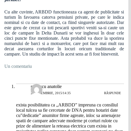
Cu alte cuvinte, ARBDD functioneaza ca agent de publicitate si
turism în favoarea catorva pensiuni private, pe care le indica
nominal si cu date de contact, ca fiind singurele autorizate. Dar
este greu de crezut ca toti pescarii sportivi veniti sa-si caute un
loc de campare în Delta Dunarii se vor inghesui în doar cele
cinci puncte fixe mentionate. Asta probabil va duce la sporirea
numarului de barci si a motoarelor, care pot face mai mult rau
decat asezarea corturilor în locuri oricum traditionale de
campare. Un studiu de impact în acest sens ar fi fost binevenit.
Un comentariu
seulescu anatolie
2 SEPTEMBRIE, 2015/14:35
RĂSPUNDE
exista posibilitatea ca „ARBDD” impreuna cu consiliul
local tulcea sa fie cercetate de DNA pentru hotariri date
cu”dedicatie” anumitor firme agreate, inloc sa amenajeze
spatii de campare adecvate moderne pt corturi rulote cu
prize de alimentare la reteaua electrica cum exista in