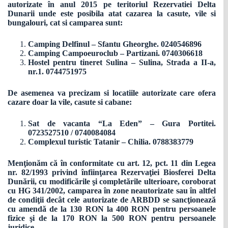
autorizate în anul 2015 pe teritoriul Rezervatiei Delta
Dunarii unde este posibila atat cazarea la casute, vile si
bungalouri, cat si camparea sunt:
Camping Delfinul – Sfantu Gheorghe. 0240546896
Camping Campoeuroclub – Partizani. 0740306618
Hostel pentru tineret Sulina – Sulina, Strada a II-a,
nr.1. 0744751975
De asemenea va precizam si locatiile autorizate care ofera
cazare doar la vile, casute si cabane:
Sat de vacanta “La Eden” – Gura Portitei.
0723527510 / 0740084084
Complexul turistic Tatanir – Chilia. 0788383779
Menţionăm că în conformitate cu art. 12, pct. 11 din Legea
nr. 82/1993 privind înfiinţarea Rezervaţiei Biosferei Delta
Dunării, cu modificările şi completările ulterioare, coroborat
cu HG 341/2002, camparea în zone neautorizate sau în altfel
de condiţii decât cele autorizate de ARBDD se sancţionează
cu amendă de la 130 RON la 400 RON pentru persoanele
fizice şi de la 170 RON la 500 RON pentru persoanele
juridice.