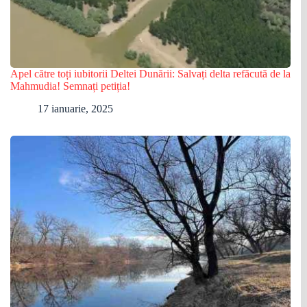
Apel către toți iubitorii Deltei Dunării: Salvați delta refăcută de la
Mahmudia! Semnați petiția!
17 ianuarie, 2025