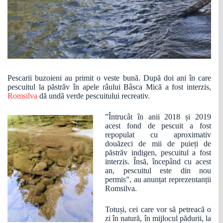
Pescarii buzoieni au primit o veste bună. După doi ani în care
pescuitul la păstrăv în apele râului Bâsca Mică a fost interzis,
Romsilva
dă undă verde pescuitului recreativ.
”Întrucât în anii 2018 și 2019
acest fond de pescuit a fost
repopulat cu aproximativ
douăzeci de mii de puieți de
păstrăv indigen, pescuitul a fost
interzis. Însă, începând cu acest
an, pescuitul este din nou
permis”, au anunțat reprezentanții
Romsilva.
Totuși, cei care vor să petreacă o
zi în natură, în mijlocul pădurii, la