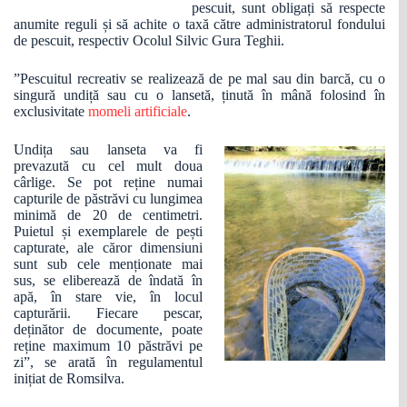
pescuit, sunt obligați să respecte
anumite reguli și să achite o taxă către administratorul fondului
de pescuit, respectiv Ocolul Silvic Gura Teghii.
”Pescuitul recreativ se realizează de pe mal sau din barcă, cu o
singură undiță sau cu o lansetă, ținută în mână folosind în
exclusivitate
momeli artificiale
.
Undița sau lanseta va fi
prevazută cu cel mult doua
cârlige. Se pot reține numai
capturile de păstrăvi cu lungimea
minimă de 20 de centimetri.
Puietul și exemplarele de pești
capturate, ale căror dimensiuni
sunt sub cele menționate mai
sus, se eliberează de îndată în
apă, în stare vie, în locul
capturării. Fiecare pescar,
deținător de documente, poate
reține maximum 10 păstrăvi pe
zi”, se arată în regulamentul
inițiat de Romsilva.