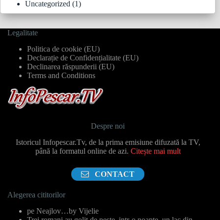
Uncategorized
(1)
Legalitate
Politica de cookie (EU)
Declarație de Confidențialitate (EU)
Declinarea răspunderii (EU)
Terms and Conditions
Despre noi
Istoricul Infopescar.Tv, de la prima emisiune difuzată la TV,
până la formatul online de azi.
Citește mai mult
CONTACT
Alegerea cititorilor
pe Neajlov…by Vijelie
Trei romani au golit de peste, intr-o noapte, un lac din