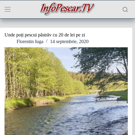
Sari
la
conținut
Unde poți pescui păstrăv cu 20 de lei pe zi
Florentin Iuga
14 septembrie, 2020