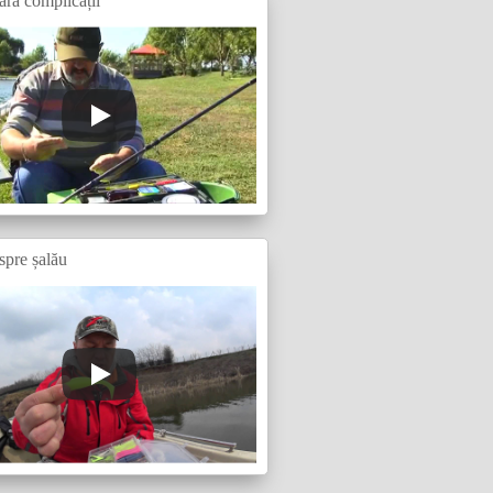
ără complicații
spre șalău