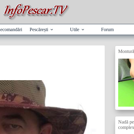
ecomandări
Pescărești
Utile
Forum
Montură
Nadă pen
comple