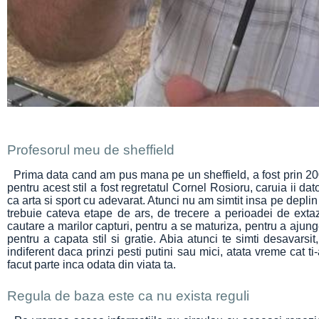
Profesorul meu de sheffield
Prima data cand am pus mana pe un sheffield, a fost prin 200
pentru acest stil a fost regretatul Cornel Rosioru, caruia ii da
ca arta si sport cu adevarat. Atunci nu am simtit insa pe deplin 
trebuie cateva etape de ars, de trecere a perioadei de extaz
cautare a marilor capturi, pentru a se maturiza, pentru a ajunge
pentru a capata stil si gratie. Abia atunci te simti desavarsit
indiferent daca prinzi pesti putini sau mici, atata vreme cat ti-a
facut parte inca odata din viata ta.
Regula de baza este ca nu exista reguli