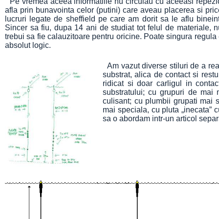
Pe vremea aceea informatiile nu circulau cu aceeasi repezic
afla prin bunavointa celor (putini) care aveau placerea si pric
lucruri legate de sheffield pe care am dorit sa le aflu bineint
Sincer sa fiu, dupa 14 ani de studiat tot felul de materiale,
trebui sa fie calauzitoare pentru oricine. Poate singura regula
absolut logic.
Am vazut diverse stiluri de a rea
substrat, alica de contact si restu
ridicat si doar carligul in conta
substratului; cu grupuri de mai
culisant; cu plumbii grupati mai 
mai speciala, cu pluta „inecata”
sa o abordam intr-un articol separ