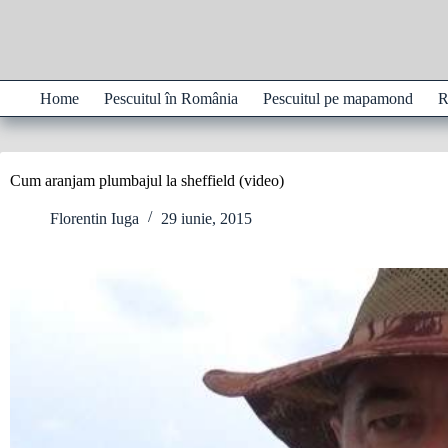
Sari
la
conținut
Home
Pescuitul în România
Pescuitul pe mapamond
R
Cum aranjam plumbajul la sheffield (video)
Florentin Iuga
29 iunie, 2015