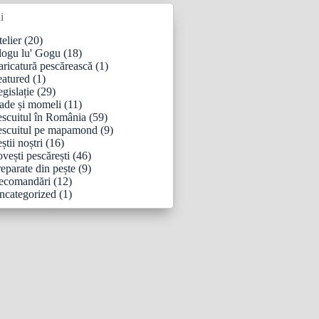
i
elier
(20)
logu lu' Gogu
(18)
aricatură pescărească
(1)
eatured
(1)
gislație
(29)
ade și momeli
(11)
escuitul în România
(59)
escuitul pe mapamond
(9)
știi noștri
(16)
vești pescărești
(46)
eparate din pește
(9)
ecomandări
(12)
ncategorized
(1)