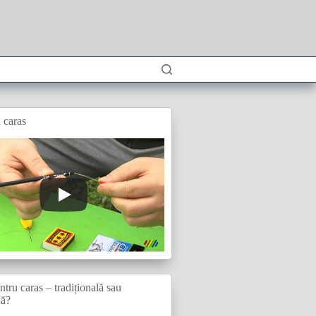
 caras
tru caras – tradițională sau
xă?