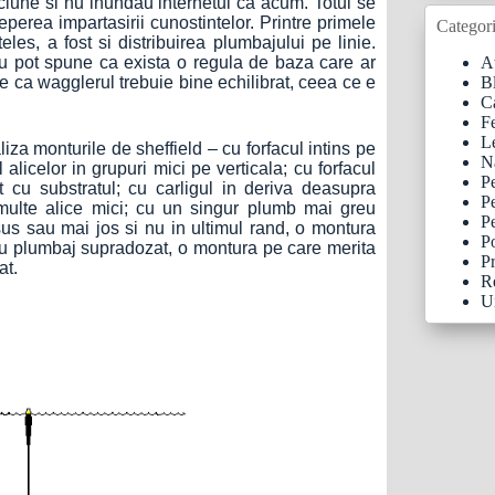
iune si nu inundau internetul ca acum. Totul se
eperea impartasirii cunostintelor. Printre primele
Categori
eles, a fost si distribuirea plumbajului pe linie.
At
 nu pot spune ca exista o regula de baza care ar
B
 e ca wagglerul trebuie bine echilibrat, ceea ce e
C
F
Le
liza monturile de sheffield – cu forfacul intins pe
N
l alicelor in grupuri mici pe verticala; cu forfacul
P
ct cu substratul; cu carligul in deriva deasupra
P
 multe alice mici; cu un singur plumb mai greu
Pe
sus sau mai jos si nu in ultimul rand, o montura
Po
 cu plumbaj supradozat, o montura pe care merita
Pr
at.
R
U