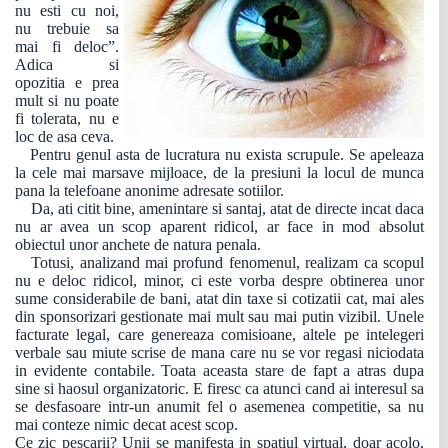
nu esti cu noi,
nu trebuie sa
mai fi deloc”.
Adica si
opozitia e prea
mult si nu poate
fi tolerata, nu e
loc de asa ceva.
Pentru genul asta de lucratura nu exista scrupule. Se apeleaza
la cele mai marsave mijloace, de la presiuni la locul de munca
pana la telefoane anonime adresate sotiilor.
Da, ati citit bine, amenintare si santaj, atat de directe incat daca
nu ar avea un scop aparent ridicol, ar face in mod absolut
obiectul unor anchete de natura penala.
Totusi, analizand mai profund fenomenul, realizam ca scopul
nu e deloc ridicol, minor, ci este vorba despre obtinerea unor
sume considerabile de bani, atat din taxe si cotizatii cat, mai ales
din sponsorizari gestionate mai mult sau mai putin vizibil. Unele
facturate legal, care genereaza comisioane, altele pe intelegeri
verbale sau miute scrise de mana care nu se vor regasi niciodata
in evidente contabile. Toata aceasta stare de fapt a atras dupa
sine si haosul organizatoric. E firesc ca atunci cand ai interesul sa
se desfasoare intr-un anumit fel o asemenea competitie, sa nu
mai conteze nimic decat acest scop.
Ce zic pescarii? Unii se manifesta in spatiul virtual, doar acolo,