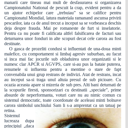
manarii care tineau mai mult de desfasurarea si organizarea
Campionatului National de pescuit la crap, evident pentru a da
un ajutor echipelor care „trebuiau” sa se califice pentru
Campionatul Mondial, latura materiala ramanand ascunsa privirii
pescarilor, iata ca de anul trecut a inceput sa se vorbeasca deschis
deja despre frauda. Mai pe romaneste de furt si inselatorie.
Pentru ca nu poate fi calificata altfel falsificarea de facturi sau
deturnarea unor fonduri in alte scopuri decat cele carora au fost
destinate.
O gasca de prozeliti condusi si influentati de una-doua minti
malefice, cu comportament si limbaj agresiv suburban, au facut
si inca mai fac jocurile sub obladuirea unor organizatii si le
numesc clar APCR si AGVPS, care si-au pus la bataie puterea,
renumele si influenta pentru a mentine o stare de fapt
convenabila unui grup restrans de indivizi. Atat de restrans, incat
au inceput sa-si traga unul altuia presul de sub picioare. Cu
ocazia aceasta apare si mizeria de sub pres. Alti bani deturnati de
la scopurile firesti, sponsorizari cu destinatii „speciale”, prime
absurde de neperformanta, voturi care nu au nimic comun cu
sistemul democratic, toate coordonate de aceleasi minti bolnave
carora simbolul unchiului Sam li s-a amprentat ca un tatuaj pe
retina.
Sistemul
lucreaza dupa
principiul „daca