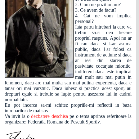
2. Cum ne pozitionam?
3. Ce avem de facut?
4. Cat ne vom implica
personal?
Iata patru intrebari la care va
trebui sa-si dea fiecare
propriul raspuns. Apoi nu ar
fi rau daca si l-ar asuma
public, daca l-ar folosi ca
instrument de actiune si daca
ar iesi din starea de
pasivitate cocarjata mioritic,
indiferent daca este implicat
mai mult sau mai putin in
fenomen, daca are mai multa sau mai putina experienta, daca e
tanar ori mai varstnic. Daca iubesc si practica acest sport, au
drepturi egale si trebuie sa lupte pentru asezarea lui in cadrul
normalitatii.
Eu pot incerca sa-mi schitez propriile-mi reflectii in baza
intrebarilor de mai sus.
Va invit la o
dezbatere deschisa
pe o tema aprinsa referitoare la
organizare: Federatia Romana de Pescuit Sportiv.