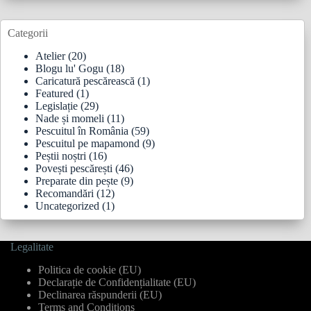
Categorii
Atelier
(20)
Blogu lu' Gogu
(18)
Caricatură pescărească
(1)
Featured
(1)
Legislație
(29)
Nade și momeli
(11)
Pescuitul în România
(59)
Pescuitul pe mapamond
(9)
Peștii noștri
(16)
Povești pescărești
(46)
Preparate din pește
(9)
Recomandări
(12)
Uncategorized
(1)
Legalitate
Politica de cookie (EU)
Declarație de Confidențialitate (EU)
Declinarea răspunderii (EU)
Terms and Conditions