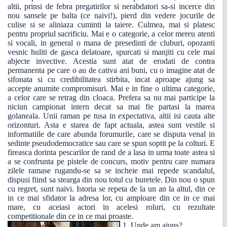
altii, prinsi de febra pregatirilor si nerabdatori sa-si incerce din
nou sansele pe balta (ce naivi!), pierd din vedere jocurile de
culise si se aliniaza cuminti la taiere. Culmea, mai si platesc
pentru propriul sacrificiu. Mai e o categorie, a celor mereu atenti
si vocali, in general o mana de presedinti de cluburi, opozanti
vesnic huliti de gasca delatoare, spurcati si manjiti cu cele mai
abjecte invective. Acestia sunt atat de erodati de contra
permanenta pe care o au de cativa ani buni, cu o imagine atat de
sifonata si cu credibilitatea stirbita, incat aproape ajung sa
accepte anumite compromisuri. Mai e in fine o ultima categorie,
a celor care se retrag din cloaca. Prefera sa nu mai participe la
niciun campionat intern decat sa mai fie partasi la marea
golaneala. Unii raman pe tusa in expectativa, altii isi cauta alte
orizonturi. Asta e starea de fapt actuala, astea sunt vestile si
informatiile de care abunda forumurile, care se disputa venal in
sedinte pseudodemocratice sau care se spun soptit pe la colturi. E
fireasca dorinta pescarilor de rand de a lasa in urma toate astea si
a se confrunta pe pistele de concurs, motiv pentru care numara
zilele ramase rugandu-se sa se incheie mai repede scandalul,
dispusi fiind sa stearga din nou totul cu buretele. Din nou o spun
cu regret, sunt naivi. Istoria se repeta de la un an la altul, din ce
in ce mai sfidator la adresa lor, cu amploare din ce in ce mai
mare, cu aceiasi actori in acelesi roluri, cu rezultate
competitionale din ce in ce mai proaste.
1. Unde am ajuns?