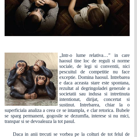
„Intr-o lume relativa…” in care
haosul tine loc de reguli si norme
sociale, de legi si conventii, nici
pescuitul de competitie nu face
exceptie. Domina haosul. Intrebarea
e daca aceasta stare este spontana,
rezultat al degringoladei generale a
societatii sau indusa si intretinuta
intentionat, dirijat, concertat si
sustinut. Intrebarea, chiar la o
superficiala analiza a ceea ce se intampla, e clar retorica. Bubele
se sparg permanent, gogosile se dezumfla, interese si nu mici,
transpar si se devoaleaza la tot pasul.
Daca in anii trecuti se vorbea pe la colturi de tot felul de